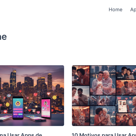
Home
A
ne
ena Usar Apps de
10 Motivos para Usar Ap