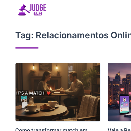
Skip
to
content
Tag:
Relacionamentos Onli
Como transformar match em
Vale a P