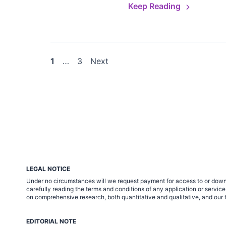
Keep Reading
Posts
1
…
3
Next
pagination
LEGAL NOTICE
Under no circumstances will we request payment for access to or down
carefully reading the terms and conditions of any application or servi
on comprehensive research, both quantitative and qualitative, and our t
EDITORIAL NOTE