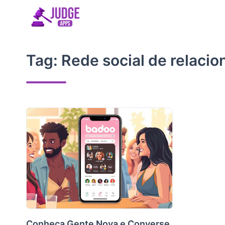
Skip
to
content
Tag:
Rede social de relaci
Conheça Gente Nova e Converse