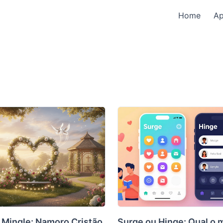
Home
A
n Mingle: Namoro Cristão
Surge ou Hinge: Qual o 