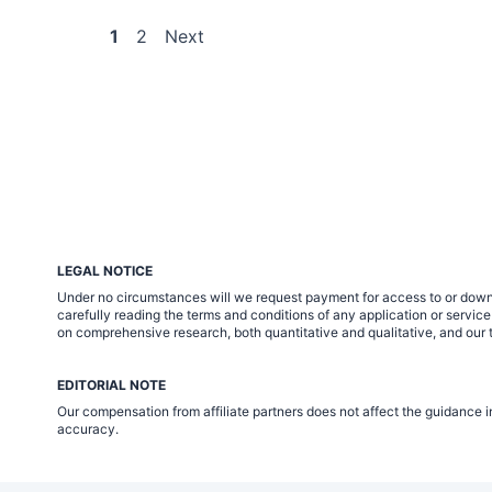
Posts
1
2
Next
pagination
LEGAL NOTICE
Under no circumstances will we request payment for access to or down
carefully reading the terms and conditions of any application or servi
on comprehensive research, both quantitative and qualitative, and our t
EDITORIAL NOTE
Our compensation from affiliate partners does not affect the guidance i
accuracy.