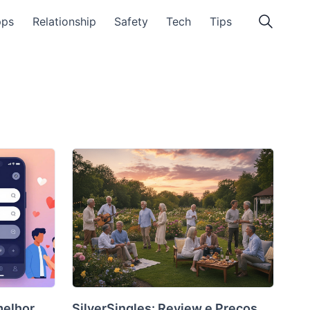
pps
Relationship
Safety
Tech
Tips
melhor
SilverSingles: Review e Preços