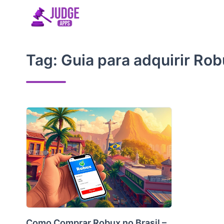
Skip
to
content
Tag:
Guia para adquirir Ro
Como Comprar Robux no Brasil –