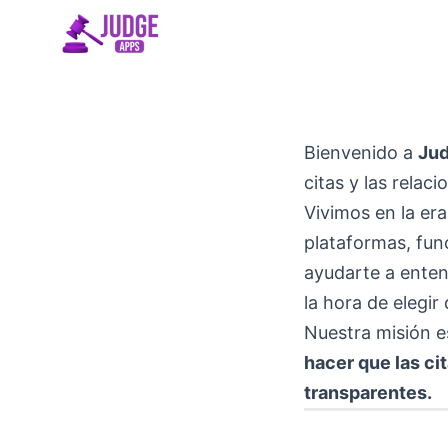
Saltar
al
contenido
Bienvenido a
Ju
citas y las relaci
Vivimos en la er
plataformas, fun
ayudarte a enten
la hora de elegi
Nuestra misión es
hacer que las ci
transparentes.