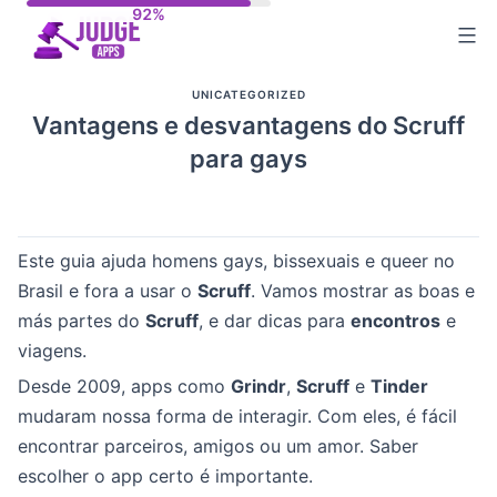
Skip
to
content
UNICATEGORIZED
Vantagens e desvantagens do Scruff
para gays
Este guia ajuda homens gays, bissexuais e queer no
Brasil e fora a usar o
Scruff
. Vamos mostrar as boas e
más partes do
Scruff
, e dar dicas para
encontros
e
viagens.
Desde 2009, apps como
Grindr
,
Scruff
e
Tinder
mudaram nossa forma de interagir. Com eles, é fácil
encontrar parceiros, amigos ou um amor. Saber
escolher o app certo é importante.