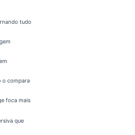
tornando tudo
agem
 em
so o compara
ge foca mais
rsiva que