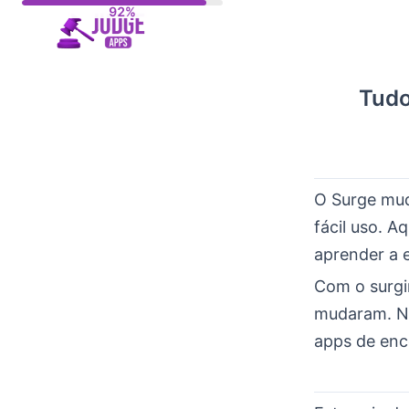
Skip
to
content
Tudo
O Surge mud
fácil uso. 
aprender a e
Com o surgi
mudaram. No 
apps de enc