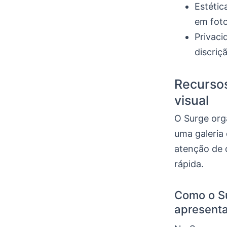
Estétic
em foto
Privaci
discriç
Recursos
visual
O Surge org
uma galeria 
atenção de 
rápida.
Como o Su
apresent