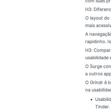
com suas pr
H3: Diferenc
O layout do 
mais acessí
A navegação
rapidinho. I
H3: Compara
usabilidade 
O Surge cons
a outros app
O Grindr é 
na usabilida
Usabili
Tinder.