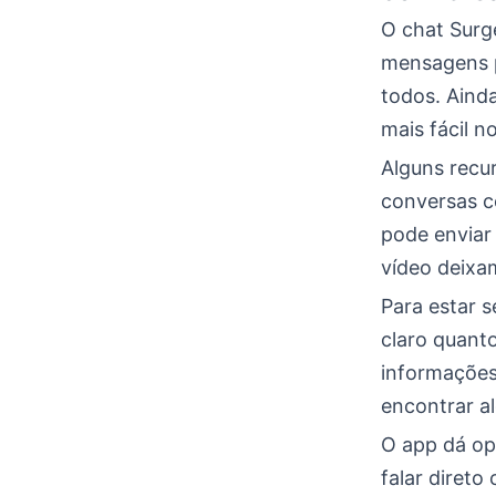
O chat Surg
mensagens p
todos. Aind
mais fácil n
Alguns recu
conversas c
pode enviar
vídeo deixa
Para estar s
claro quant
informações
encontrar a
O app dá op
falar direto