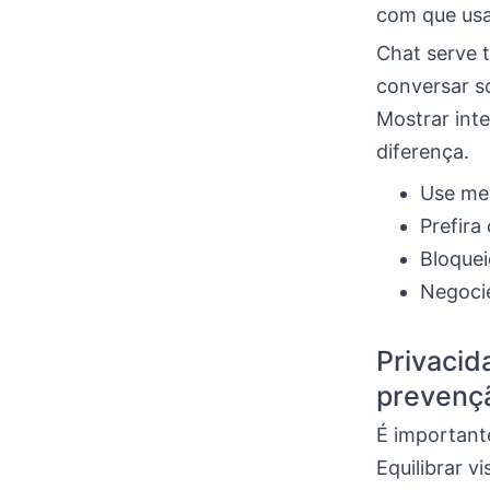
com que usar
Chat serve 
conversar s
Mostrar inte
diferença.
Use men
Prefira
Bloquei
Negocie
Privacid
prevençã
É importante
Equilibrar v