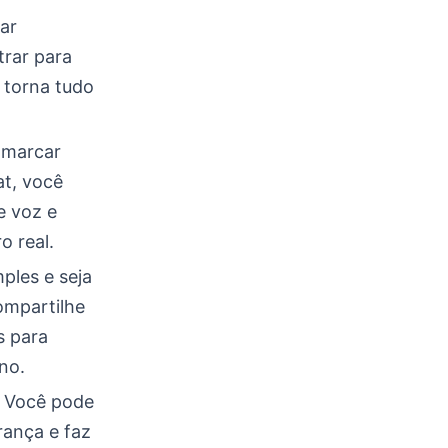
ar
rar para
 torna tudo
 marcar
at, você
e voz e
 real.
ples e seja
ompartilhe
s para
no.
. Você pode
rança e faz