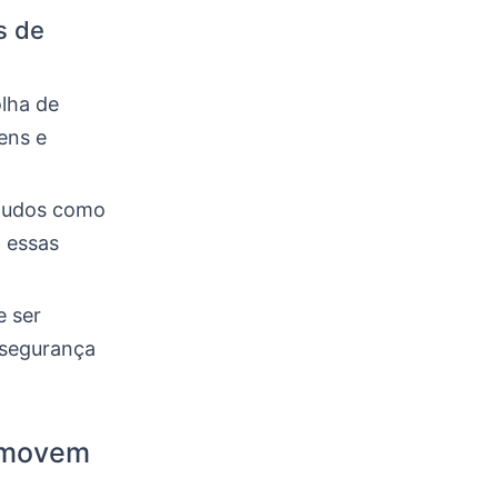
s de
olha de
ens e
studos como
a essas
e ser
 segurança
romovem