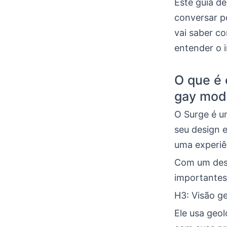
Este guia d
conversar po
vai saber c
entender o 
O que é 
gay mod
O Surge é u
seu design e
uma experiên
Com um desig
importantes
H3: Visão ge
Ele usa geo