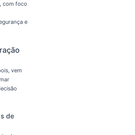
s, com foco
segurança e
tração
pois, vem
amar
ecisão
as de