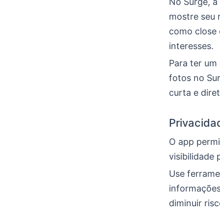
No Surge, a 
mostre seu r
como close 
interesses.
Para ter um 
fotos no Su
curta e dire
Privacida
O app permi
visibilidade
Use ferrame
informações
diminuir ris