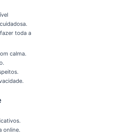
ível
 cuidadosa.
fazer toda a
com calma.
o.
speitos.
vacidade.
e
icativos.
a online.