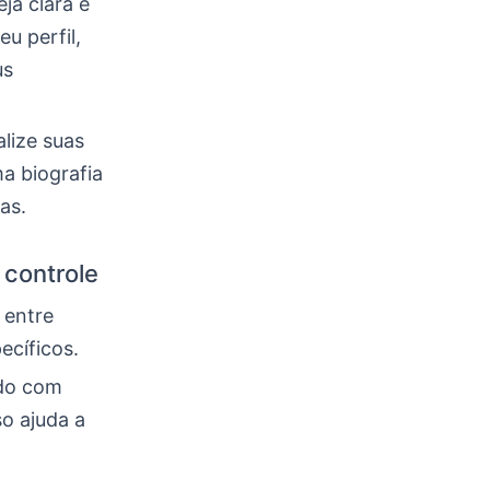
ja clara e
u perfil,
us
alize suas
a biografia
as.
 controle
 entre
ecíficos.
ado com
o ajuda a