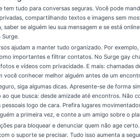
e tem tudo para conversas seguras. Você pode mand
rivadas, compartilhando textos e imagens sem most
a, saber se alguém leu sua mensagem e se está online
o Surge.
rsos ajudam a manter tudo organizado. Por exemplo,
omo importantes e filtrar contatos. No Surge gay ch
 fotos e vídeos com privacidade. E mais: chamadas d
m você conhecer melhor alguém antes de um encontro
eguro, siga algumas dicas. Apresente-se de forma sim
o ao que busca: desde amizade até encontros. Não c
 pessoais logo de cara. Prefira lugares movimentado
lguém a primeira vez, e conte a um amigo sobre o pla
ções para bloquear e denunciar quem não age certo
 com o suporte se precisar. Tudo isso aumenta a segu