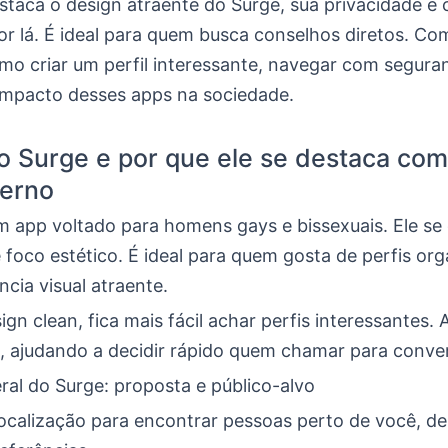
estaca o design atraente do Surge, sua privacidade e
r lá. É ideal para quem busca conselhos diretos. Com
omo criar um perfil interessante, navegar com segura
impacto desses apps na sociedade.
o Surge e por que ele se destaca co
erno
m app voltado para homens gays e bissexuais. Ele se
 foco estético. É ideal para quem gosta de perfis or
cia visual atraente.
n clean, fica mais fácil achar perfis interessantes. 
, ajudando a decidir rápido quem chamar para conver
ral do Surge: proposta e público-alvo
localização para encontrar pessoas perto de você, d