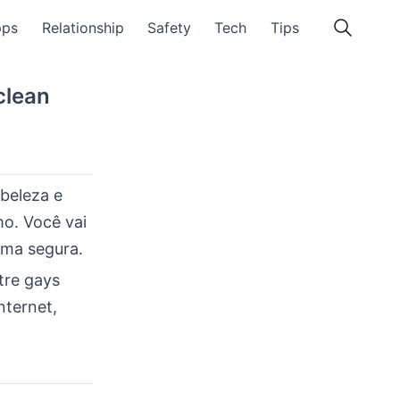
pps
Relationship
Safety
Tech
Tips
clean
beleza e
mo. Você vai
rma segura.
tre gays
nternet,