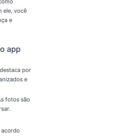
 como
 ele, você
nça e
mo app
 destaca por
ganizados e
As fotos são
sar.
e acordo