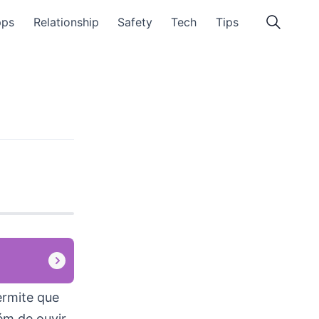
pps
Relationship
Safety
Tech
Tips
ermite que
ém de ouvir