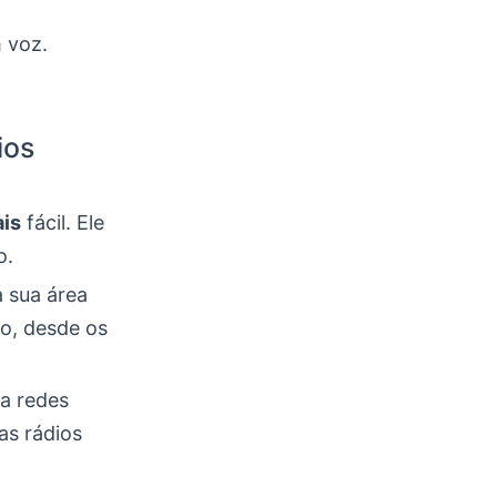
 voz.
ios
ais
fácil. Ele
o.
a sua área
do, desde os
ra redes
as rádios