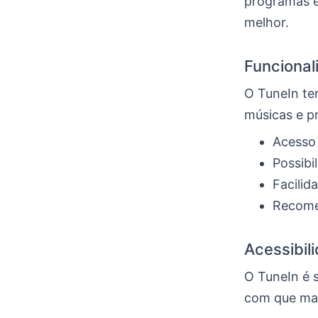
programas e 
melhor.
Funcional
O TuneIn te
músicas e p
Acesso
Possibi
Facilid
Recome
Acessibil
O TuneIn é s
com que mai