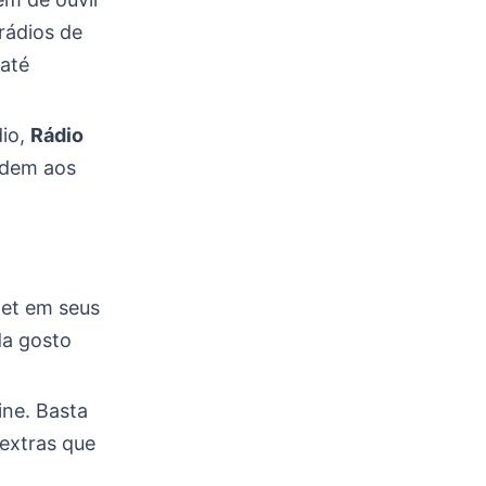
rádios de
 até
dio,
Rádio
ndem aos
net em seus
da gosto
ne. Basta
 extras que