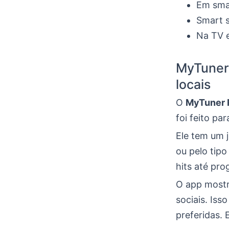
Em smar
Smart s
Na TV e
MyTuner 
locais
O
MyTuner R
foi feito pa
Ele tem um j
ou pelo tip
hits até pro
O app mostr
sociais. Iss
preferidas. 