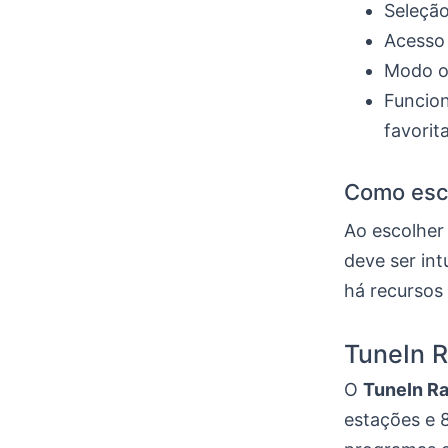
Seleção
Acesso
Modo of
Funcion
favorita
Como esco
Ao escolher 
deve ser int
há recursos 
TuneIn R
O
TuneIn Ra
estações e 