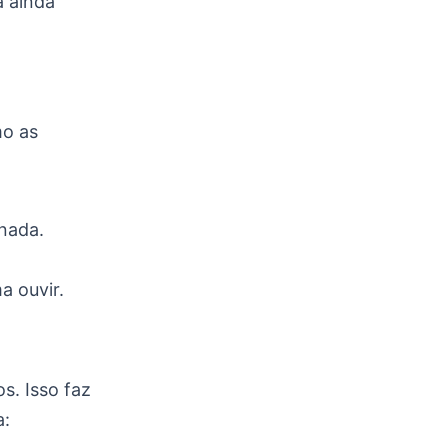
a ainda
mo as
 nada.
 ouvir.
s. Isso faz
a: