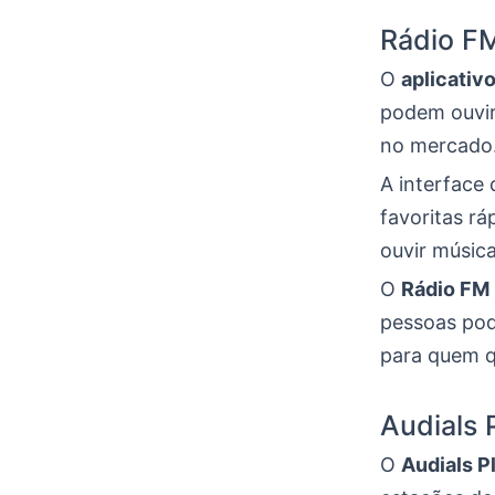
Rádio FM
O
aplicativ
podem ouvir
no mercado
A interface 
favoritas r
ouvir música
O
Rádio FM
pessoas pod
para quem qu
Audials 
O
Audials P