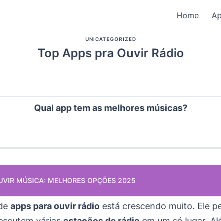
Home
A
UNICATEGORIZED
Top Apps pra Ouvir Rádio
Qual app tem as melhores músicas?
UVIR MÚSICA: MELHORES OPÇÕES 2025
 de
apps para ouvir rádio
está crescendo muito. Ele p
 escutem várias
estações de rádio
em um só lugar. Al