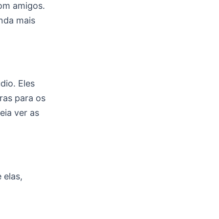
com amigos.
inda mais
io. Eles
ras para os
eia ver as
 elas,