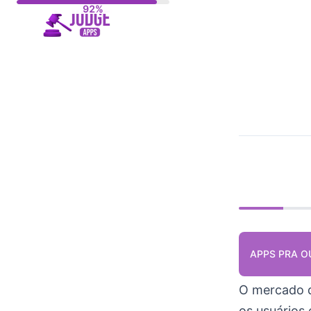
Skip
to
content
APPS PRA O
O mercado
os usuários