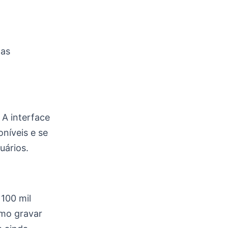
xas
 A interface
oníveis e se
uários.
100 mil
omo gravar