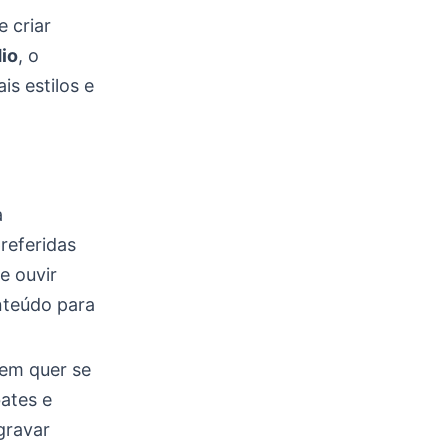
 criar
io
, o
is estilos e
a
preferidas
e ouvir
nteúdo para
uem quer se
ates e
gravar