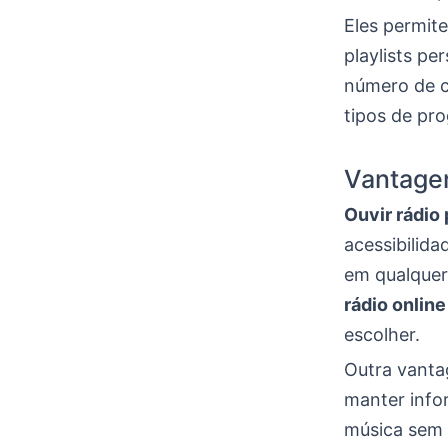
Eles permite
playlists p
número de co
tipos de pr
Vantagen
Ouvir rádio 
acessibilida
em qualquer 
rádio online
escolher.
Outra vanta
manter info
música sem 