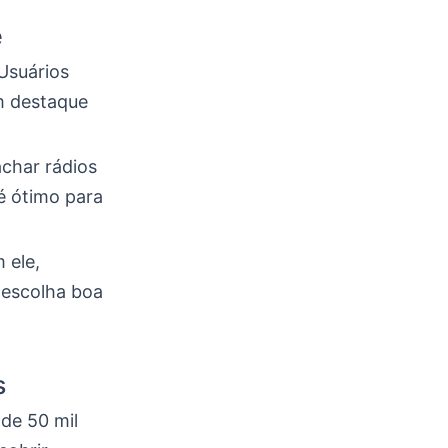
e
Usuários
m destaque
achar rádios
é ótimo para
 ele,
 escolha boa
s
 de 50 mil