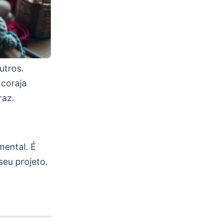
utros.
ncoraja
raz.
mental. É
seu projeto.