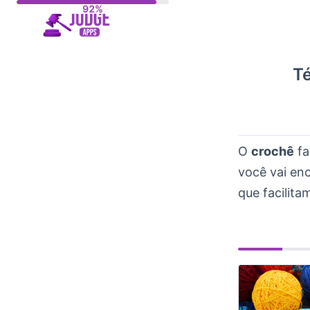
Skip
to
content
Té
O
crochê
fa
você vai en
que facilit