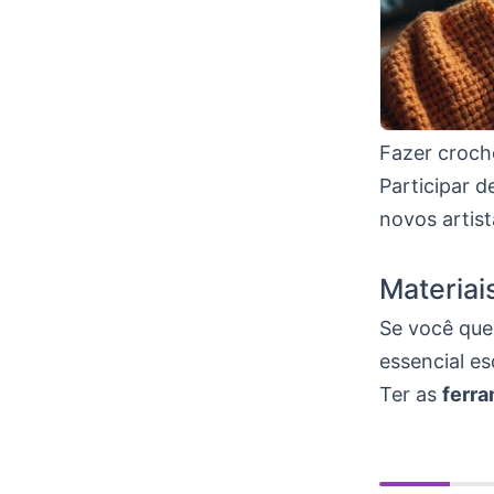
Fazer croch
Participar d
novos artist
Materiai
Se você que
essencial e
Ter as
ferr