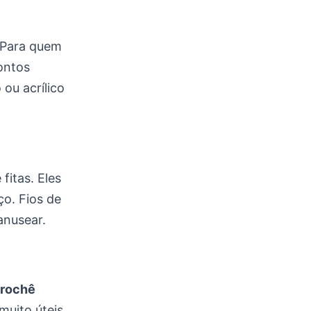
 Para quem
ontos
ou acrílico
fitas. Eles
ço. Fios de
anusear.
crochê
muito úteis.