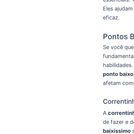
Eles ajudam 
eficaz.
Pontos 
Se você que
fundamentai
habilidades.
ponto baixo
afetam como 
Correntin
A
correntin
de fazer e 
baixíssimo
s