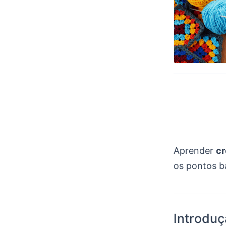
Aprender
c
os pontos bá
Introduç