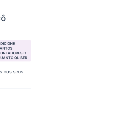
cô
DICIONE
TANTOS
CONTADORES O
UANTO QUISER
as nos seus