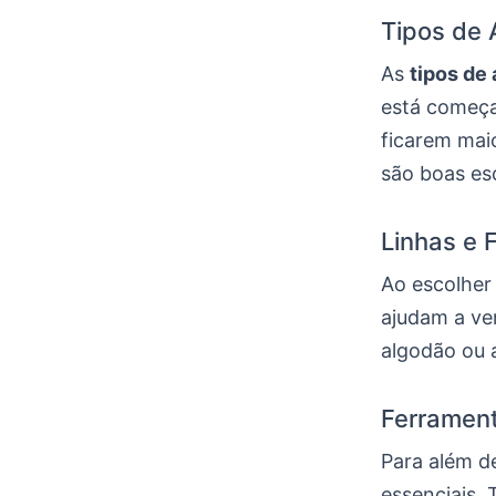
Tipos de 
As
tipos de
está começa
ficarem maio
são boas esc
Linhas e F
Ao escolhe
ajudam a ve
algodão ou a
Ferrament
Para além d
essenciais. 