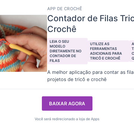
APP DE CROCHÊ
Contador de Filas Tri
Crochê
LEIA O SEU
UTILIZE AS
A
MODELO
FERRAMENTAS
DIRETAMENTE NO
ADICIONAIS PARA
CONTADOR DE
TRICÔ E CROCHÊ
Q
FILAS
A melhor aplicação para contar as fil
projetos de tricô e crochê
BAIXAR AGORA
Você será redirecionado a loja de Apps