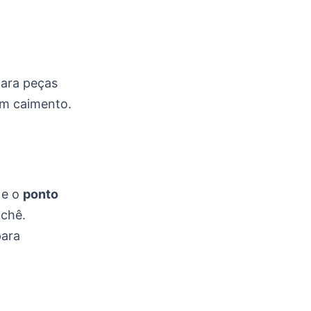
para peças
om caimento.
e o
ponto
ochê.
para