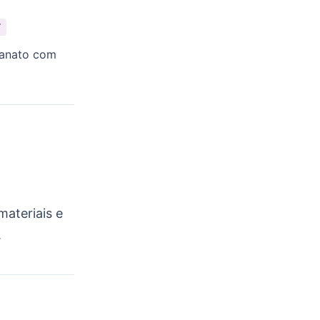
Y
sanato com
ateriais e
.