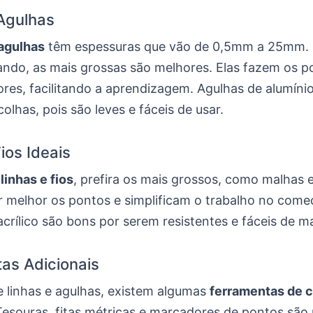
Agulhas
 agulhas
têm espessuras que vão de 0,5mm a 25mm.
ndo, as mais grossas são melhores. Elas fazem os p
res, facilitando a aprendizagem. Agulhas de alumínio 
olhas, pois são leves e fáceis de usar.
ios Ideais
r
linhas e fios
, prefira os mais grossos, como malhas e 
r melhor os pontos e simplificam o trabalho no come
crílico são bons por serem resistentes e fáceis de m
as Adicionais
e linhas e agulhas, existem algumas
ferramentas de 
Tesouras, fitas métricas e marcadores de pontos são 