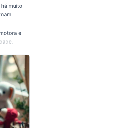
 há muito
 amam
 motora e
idade,