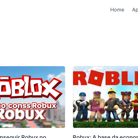
Home
A
seguir Robux no
Robux: A base da econo