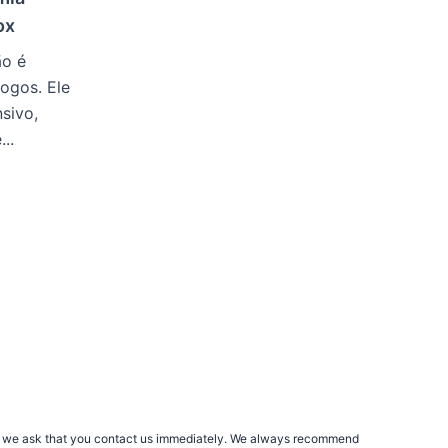
ox
ão é
ogos. Ele
sivo,
..
rs, we ask that you contact us immediately. We always recommend