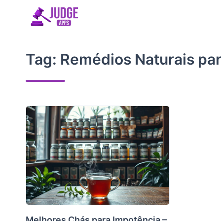
Skip
to
content
Tag:
Remédios Naturais par
Melhores Chás para Impotência –