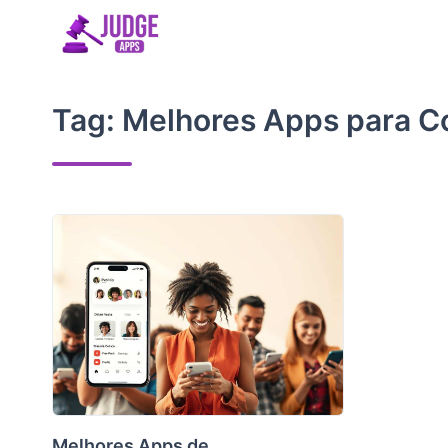
Skip
to
content
Tag:
Melhores Apps para C
Melhores Apps de