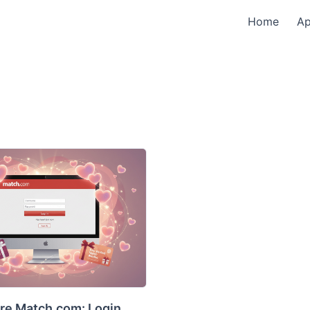
Home
A
re Match.com: Login,