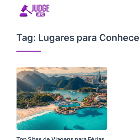
Skip
to
content
Tag:
Lugares para Conhece
Top Sites de Viagens para Férias