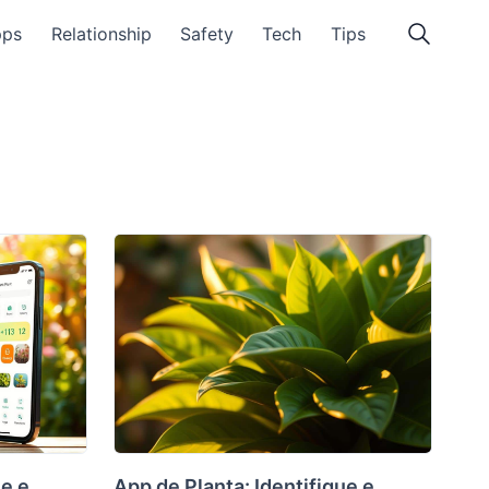
pps
Relationship
Safety
Tech
Tips
ue e
App de Planta: Identifique e