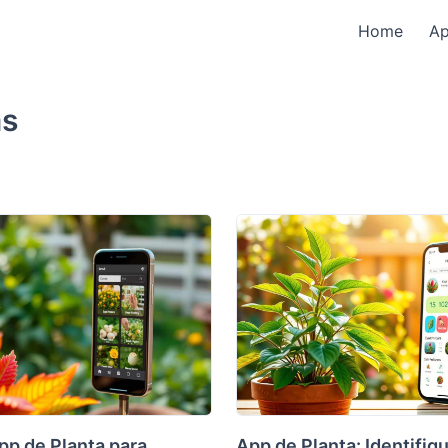
Home
A
as
pp de Planta para
App de Planta: Identifiq