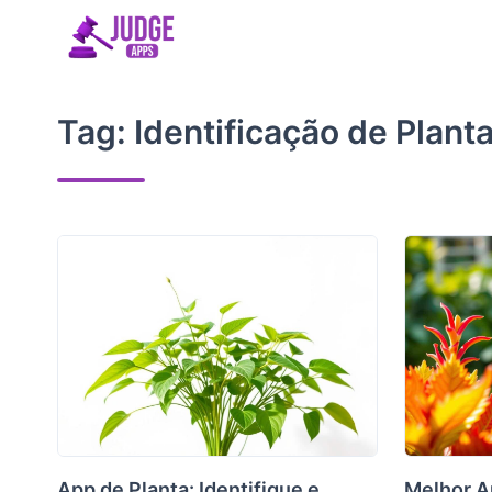
Skip
to
content
Tag:
Identificação de Plant
App de Planta: Identifique e
Melhor A