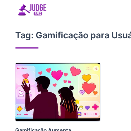
Skip
to
content
Tag:
Gamificação para Usu
Gamificação Aumenta