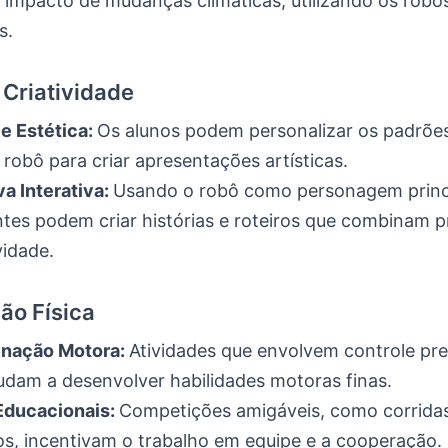
impacto de mudanças climáticas, utilizando os rob
s.
 Criatividade
e Estética:
Os alunos podem personalizar os padrões
robô para criar apresentações artísticas.
va Interativa:
Usando o robô como personagem princi
tes podem criar histórias e roteiros que combinam
vidade.
ão Física
nação Motora:
Atividades que envolvem controle pre
udam a desenvolver habilidades motoras finas.
Educacionais:
Competições amigáveis, como corrida
tos, incentivam o trabalho em equipe e a cooperação.