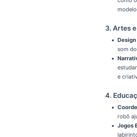
como o 
modelo
3. Artes e
Design 
som do 
Narrati
estudan
e criati
4. Educaç
Coorde
robô aj
Jogos 
labirin