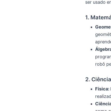
ser usado em
1. Matemá
Geomet
geométr
aprende
Álgebr
program
robô pe
2. Ciênci
Física:
realiza
Ciênci