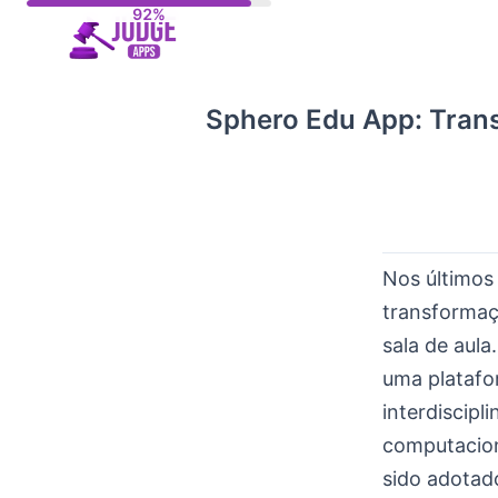
Skip
to
content
Sphero Edu App: Tran
Nos últimos
transformaç
sala de aul
uma platafo
interdiscip
computacion
sido adotad