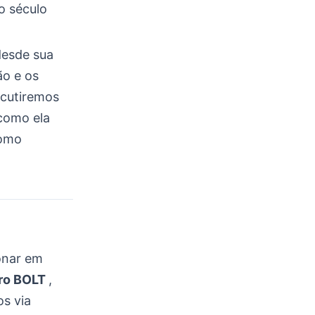
o século
desde sua
ão e os
scutiremos
 como ela
como
ionar em
ro BOLT
,
os via