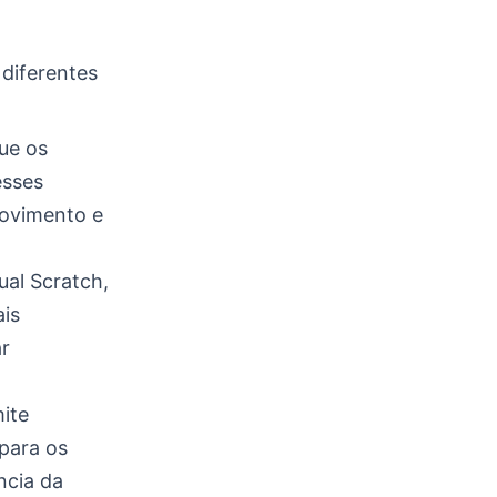
 diferentes
que os
esses
movimento e
al Scratch,
ais
r
ite
para os
ncia da