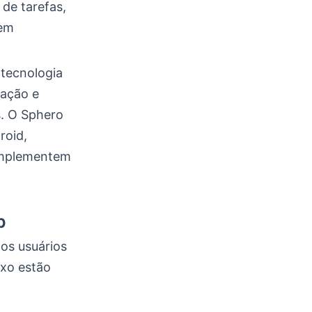
de tarefas,
vem
 tecnologia
mação e
s. O Sphero
roid,
implementem
p
os usuários
ixo estão