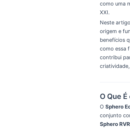
como uma ma
XXI.
Neste artig
origem e fu
benefícios q
como essa f
contribui p
criatividade
O Que É
O
Sphero E
conjunto co
Sphero RV