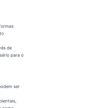
 formas
to
vés de
ário para o
podem ser
ientais,