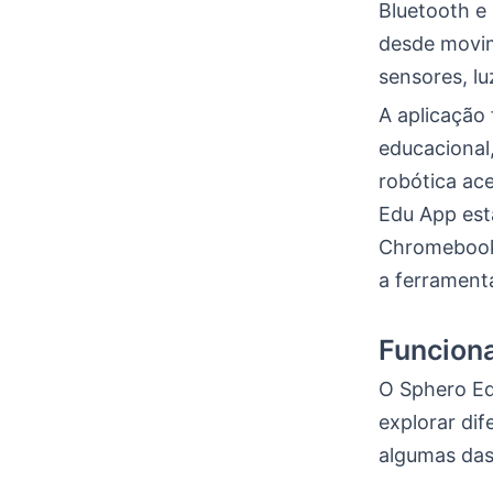
Bluetooth e
desde movim
sensores, lu
A aplicação 
educacional
robótica ace
Edu App está
Chromebook
a ferrament
Funciona
O Sphero Ed
explorar di
algumas das 