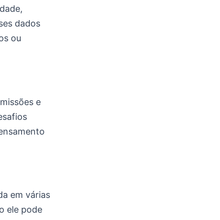
dade,
sses dados
cos ou
 missões e
esafios
 pensamento
da em várias
o ele pode