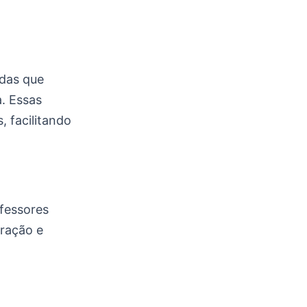
adas que
a. Essas
, facilitando
fessores
oração e