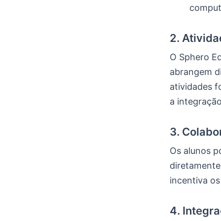
comput
2. Ativid
O Sphero Ed
abrangem dis
atividades f
a integração
3. Colab
Os alunos p
diretamente
incentiva o
4. Integr