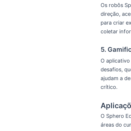
Os robôs Sp
direção, ace
para criar e
coletar info
5. Gamifi
O aplicativ
desafios, q
ajudam a de
crítico.
Aplicaçõ
O Sphero Ed
áreas do cu