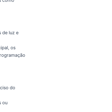
ôs como
 de luz e
pal, os
 programação
ciso do
s ou