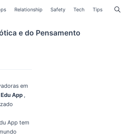
pps
Relationship
Safety
Tech
Tips
ótica e do Pensamento
ovadoras em
 Edu App
,
izado
Edu App tem
o mundo