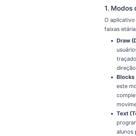
1. Modos
O aplicativo
faixas etária
Draw (
usuário
traçado
direção
Blocks 
este mo
complex
movimen
Text (T
program
alunos 