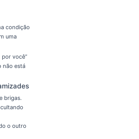
ma condição
 em uma
o por você”
o não está
 amizades
 brigas.
icultando
do o outro