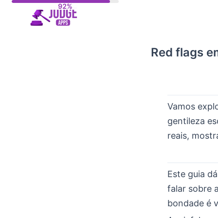
Skip
to
content
Red flags e
Vamos explor
gentileza e
reais, most
Este guia dá
falar sobre 
bondade é v