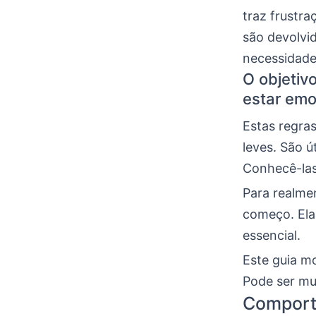
traz frustr
são devolvi
necessidade
O objetiv
estar emo
Estas regra
leves. São ú
Conhecê-las
Para realme
começo. Ela
essencial.
Este guia mo
Pode ser mui
Comport