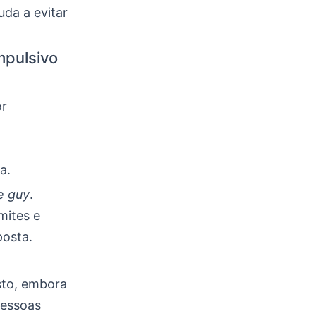
uda a evitar
mpulsivo
or
a.
e guy
.
mites e
posta.
sto, embora
pessoas