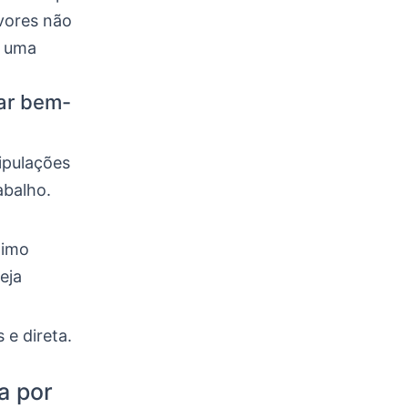
vores não
r uma
var bem-
ipulações
abalho.
timo
eja
 e direta.
a por