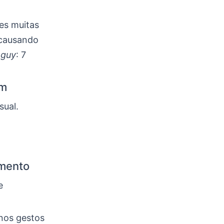
es muitas
 causando
 guy
: 7
im
sual.
imento
e
nos gestos