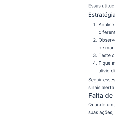
Essas atitu
Estratégi
Analise
diferen
Observe
de man
Teste c
Fique a
alívio d
Seguir esses
sinais aler
Falta de
Quando uma 
suas ações, 