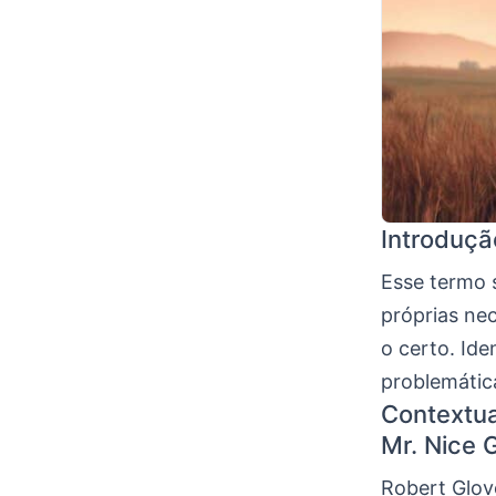
Introduçã
Esse termo 
próprias nec
o certo. Ide
problemátic
Contextua
Mr. Nice 
Robert Glove