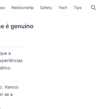
pps
Relationship
Safety
Tech
Tips
se é genuíno
 que a
xperiências
ático.
to. Vamos
er se a