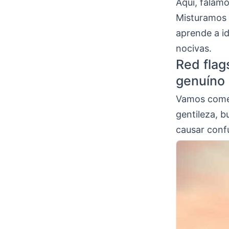
Aqui, falam
Misturamos t
aprende a id
nocivas.
Red flag
genuíno
Vamos começ
gentileza, 
causar conf