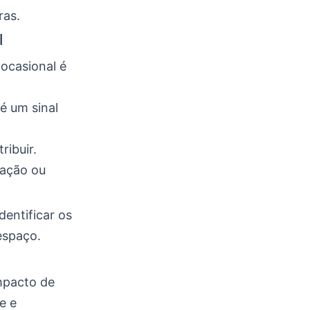
ras.
l
 ocasional é
é um sinal
ribuir.
gação ou
dentificar os
espaço.
impacto de
e e