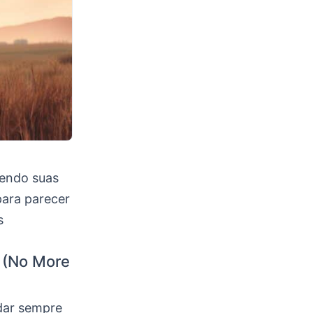
cendo suas
para parecer
s
 (No More
adar sempre