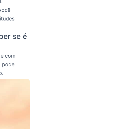
l.
 você
itudes
ber se é
ge com
o pode
o.