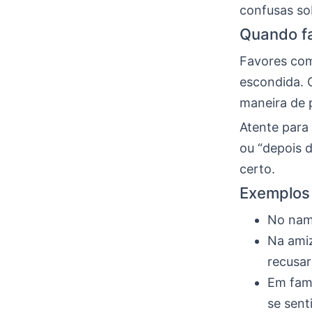
confusas so
Quando fa
Favores co
escondida. 
maneira de 
Atente para 
ou “depois d
certo.
Exemplos 
No namo
Na amiz
recusar
Em famí
se sent