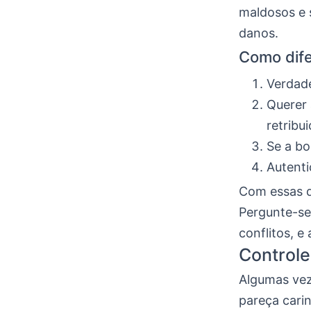
maldosos e s
danos.
Como dife
Verdade
Querer 
retribu
Se a bo
Autenti
Com essas di
Pergunte-se:
conflitos, e
Controle
Algumas vez
pareça cari