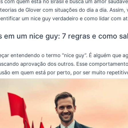
os com quem está no Brasil e busca um amor saudáve
eorias de Glover com situações do dia a dia. Assim,
entificar um nice guy verdadeiro e como lidar com at
s em um nice guy: 7 regras e como sa
ar entendendo o termo “nice guy”. É alguém que a
buscando aprovação dos outros. Esse comportament
usão em quem está por perto, por ser muito repetitiv