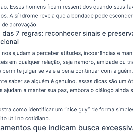
ação. Esses homens ficam ressentidos quando seus fa
dos. A síndrome revela que a bondade pode esconde
 de aprovação.
o das 7 regras: reconhecer sinais e preser
cional
s nos ajudam a perceber atitudes, incoerências e man
teis em qualquer relação, seja namoro, amizade ou tr
 permite julgar se vale a pena continuar com alguém.
nte saber se alguém é genuíno, essas dicas são um ó
s ajudam a manter sua paz, embora o diálogo ainda s
stra como identificar um “nice guy” de forma simples
to útil no cotidiano.
amentos que indicam busca excessiv