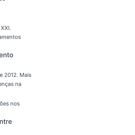
 XXI.
namentos
ento
e 2012. Mais
enças na
sões nos
ntre