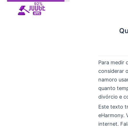
Skip
to
content
Qu
Para medir 
considerar o
namoro usam
quanto temp
divórcio e c
Este texto 
eHarmony. V
internet. F