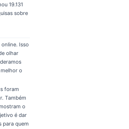
nou 19.131
uisas sobre
online. Isso
de olhar
sideramos
 melhor o
as foram
rir. Também
 mostram o
etivo é dar
as para quem