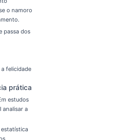
nto
 se o namoro
namento.
e passa dos
a felicidade
cia prática
. Em estudos
 analisar a
estatística
os