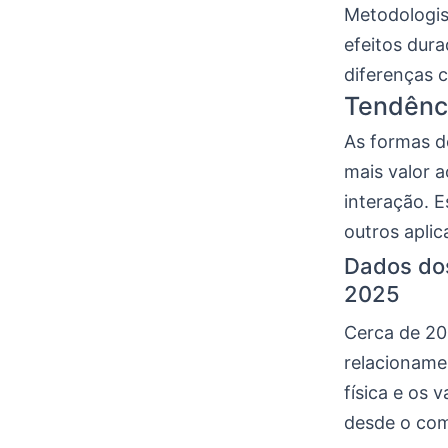
Metodologis
efeitos dur
diferenças 
Tendênci
As formas d
mais valor a
interação. 
outros aplic
Dados dos
2025
Cerca de 20%
relacioname
física e os 
desde o com