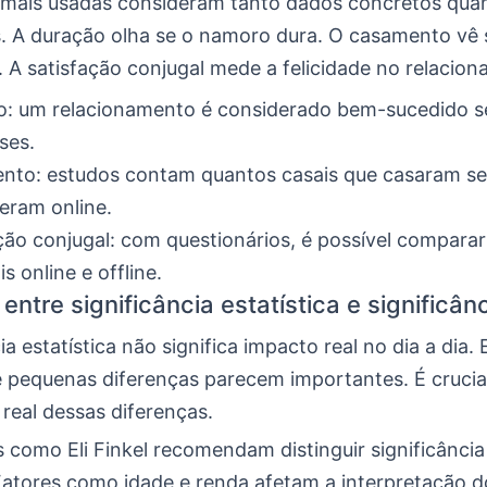
 mais usadas consideram tanto dados concretos qua
. A duração olha se o namoro dura. O casamento vê
r. A satisfação conjugal mede a felicidade no relacio
o: um relacionamento é considerado bem-sucedido s
ses.
nto: estudos contam quantos casais que casaram se
eram online.
ção conjugal: com questionários, é possível comparar 
s online e offline.
entre significância estatística e significân
ia estatística não significa impacto real no dia a dia
 pequenas diferenças parecem importantes. É crucial
real dessas diferenças.
s como Eli Finkel recomendam distinguir significância 
 Fatores como idade e renda afetam a interpretação d