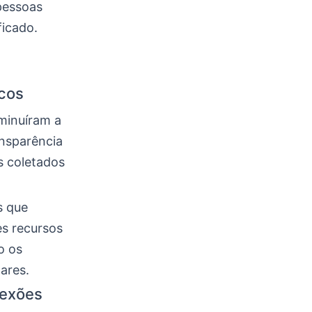
pessoas
icado.
icos
minuíram a
ansparência
s coletados
s que
s recursos
o os
ares.
nexões