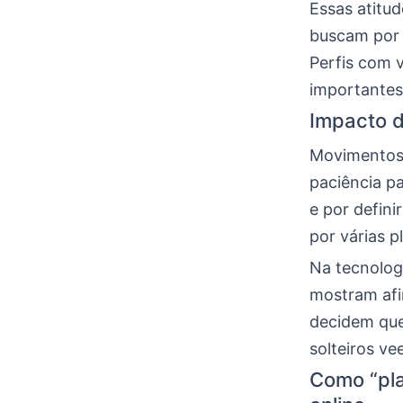
Essas atitu
buscam por 
Perfis com 
importantes
Impacto d
Movimentos 
paciência p
e por defin
por várias p
Na tecnologi
mostram afi
decidem que
solteiros ve
Como “pla