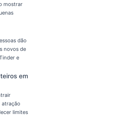
o mostrar
quenas
pessoas dão
es novos de
Tinder e
teiros em
trair
 atração
ecer limites