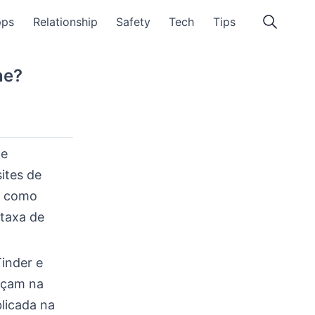
pps
Relationship
Safety
Tech
Tips
ne?
 e
ites de
s como
 taxa de
inder e
eçam na
licada na