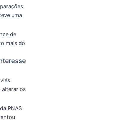
eparações.
 teve uma
ance de
to mais do
interesse
viés.
alterar os
a da PNAS
vantou