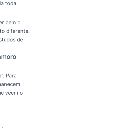
a toda.
der bem o
to diferente.
estudos de
namoro
”. Para
rmanecem
ue veem o