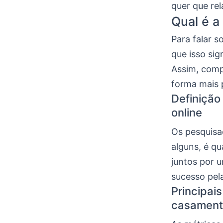
quer que re
Qual é a
Para falar 
que isso sig
Assim, comp
forma mais 
Definição
online
Os pesquisa
alguns, é q
juntos por 
sucesso pel
Principai
casamento