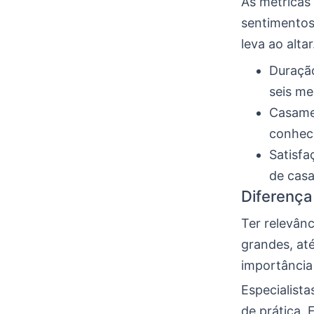
As métricas
sentimentos
leva ao alta
Duraçã
seis me
Casame
conhec
Satisfa
de casai
Diferença 
Ter relevânc
grandes, até
importância 
Especialista
de prática.