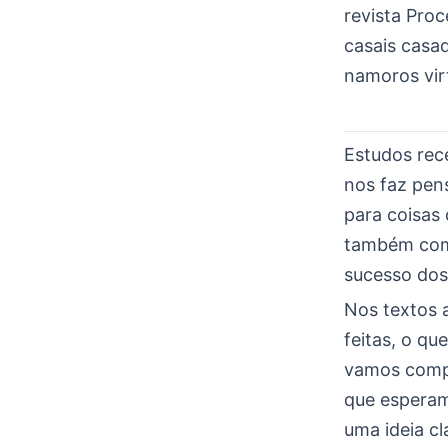
revista Pro
casais casa
namoros virt
Estudos rec
nos faz pens
para coisas
também como
sucesso dos
Nos textos 
feitas, o q
vamos compa
que esperam
uma ideia c