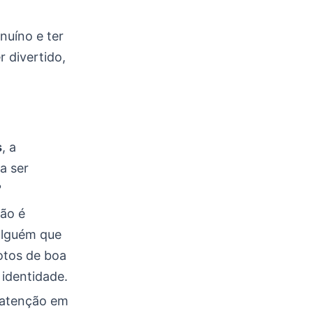
nuíno e ter
 divertido,
s
, a
a ser
?
ão é
alguém que
fotos de boa
 identidade.
r atenção em