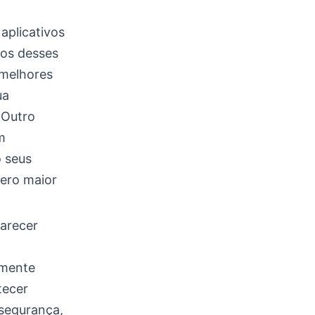
aplicativos
tos desses
 melhores
ua
 Outro
m
 seus
mero maior
arecer
lmente
tecer
 segurança,