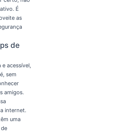
ativo. É
oveite as
segurança
pps de
 e acessível,
 é, sem
conhecer
os amigos.
ssa
 internet.
 têm uma
 de