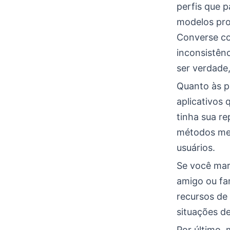
perfis que 
modelos pro
Converse co
inconsistênc
ser verdade
Quanto às p
aplicativos
tinha sua r
métodos mel
usuários.
Se você mar
amigo ou fa
recursos de
situações d
Por último, 