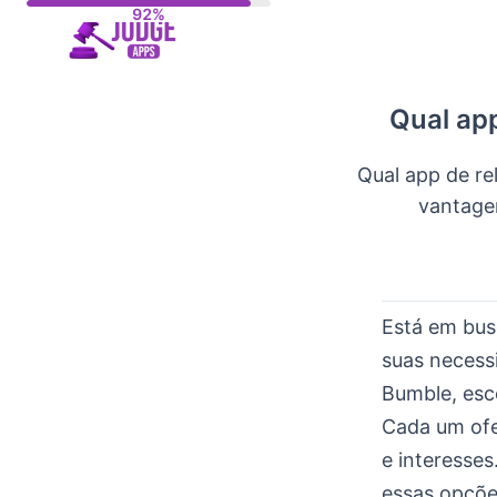
Skip
to
content
Qual app
Qual app de re
vantage
Está em bus
suas necess
Bumble, esco
Cada um ofe
e interesse
essas opçõe