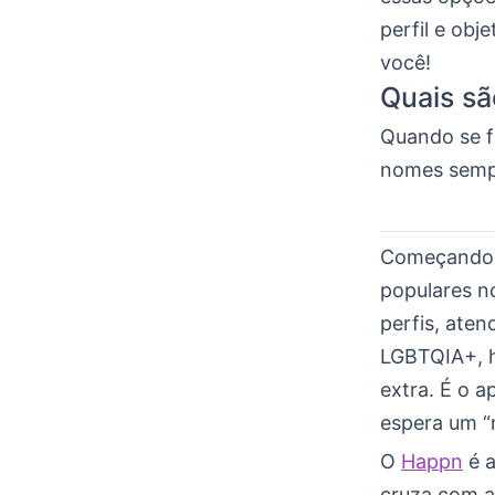
perfil e obj
você!
Quais sã
Quando se f
nomes sempr
Começando
populares n
perfis, ate
LGBTQIA+, h
extra. É o a
espera um “
O
Happn
é a
cruza com a