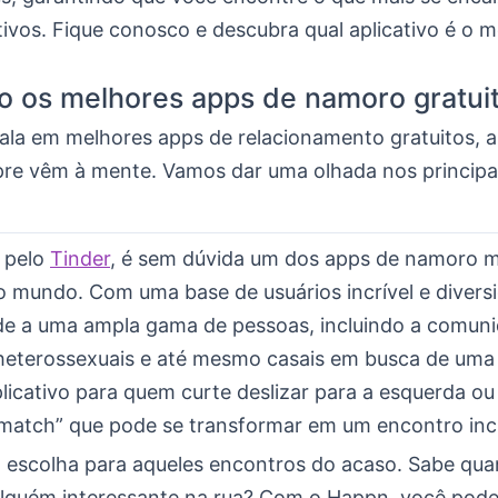
etivos. Fique conosco e descubra qual aplicativo é o 
o os melhores apps de namoro gratui
ala em melhores apps de relacionamento gratuitos, a
e vêm à mente. Vamos dar uma olhada nos principai
 pelo
Tinder
, é sem dúvida um dos apps de namoro m
o mundo. Com uma base de usuários incrível e divers
nde a uma ampla gama de pessoas, incluindo a comun
eterossexuais e até mesmo casais em busca de uma
plicativo para quem curte deslizar para a esquerda ou 
match” que pode se transformar em um encontro incr
 escolha para aqueles encontros do acaso. Sabe qu
lguém interessante na rua? Com o Happn, você pode