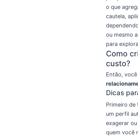
o que agreg
cautela, apl
dependendo 
ou mesmo au
para explor
Como cri
custo?
Então, você
relacionam
Dicas par
Primeiro de
um perfil a
exagerar ou
quem você r