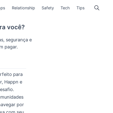
pps
Relationship
Safety
Tech
Tips
ara você?
as, segurança e
m pagar.
rfeito para
r, Happn e
esafio.
comunidades
navegar por
ixa com seu