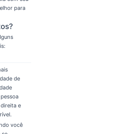
melhor para
tos?
lguns
s:
ais
idade de
idade
 pessoa
direita e
ível.
ando você
 se