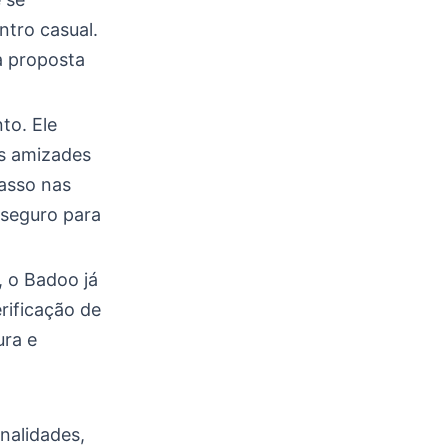
tro casual.
a proposta
to. Ele
s amizades
passo nas
 seguro para
, o Badoo já
rificação de
ura e
nalidades,