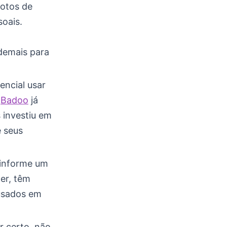
fotos de
soais.
 demais para
encial usar
O
Badoo
já
 investiu em
e seus
 informe um
er, têm
usados em
r certo, não