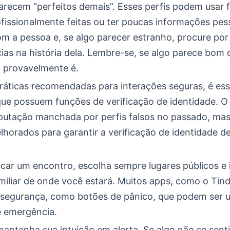
parecem “perfeitos demais”. Esses perfis podem usar 
fissionalmente feitas ou ter poucas informações pes
m a pessoa e, se algo parecer estranho, procure por
ias na história dela. Lembre-se, se algo parece bom
, provavelmente é.
ráticas recomendadas para interações seguras, é ess
 que possuem funções de verificação de identidade. 
eputação manchada por perfis falsos no passado, mas
horados para garantir a verificação de identidade d
car um encontro, escolha sempre lugares públicos e
miliar de onde você estará. Muitos apps, como o Tind
 segurança, como botões de pânico, que podem ser 
e emergência.
mantenha sua intuição em alerta. Se algo não se senti