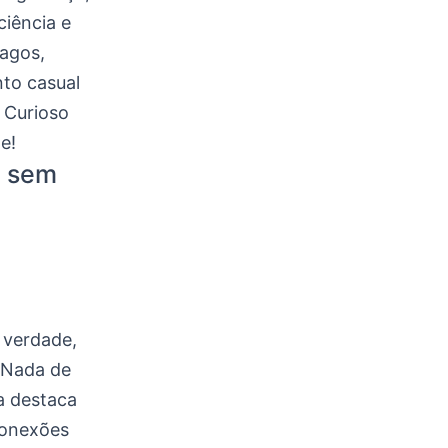
ciência e
pagos,
to casual
 Curioso
e!
o sem
 verdade,
 Nada de
a destaca
conexões