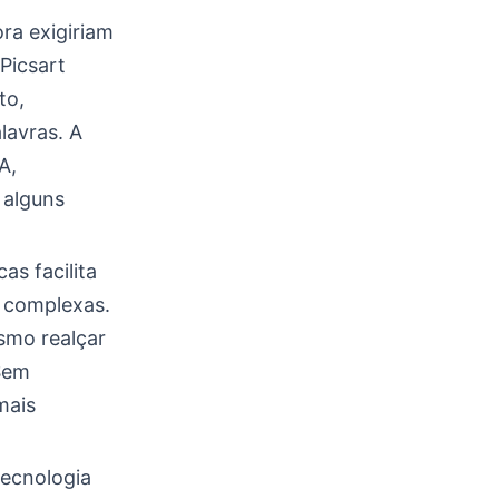
ra exigiriam
Picsart
to,
lavras. A
A,
 alguns
s facilita
s complexas.
smo realçar
Sem
mais
ecnologia