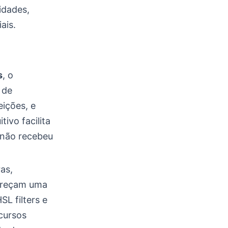
idades,
ais.
s
, o
 de
ições, e
ivo facilita
 não recebeu
as,
fereçam uma
L filters e
cursos