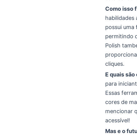
Como isso 
habilidades 
possui uma 
permitindo 
Polish també
proporciona
cliques.
E quais são
para inicia
Essas ferra
cores de ma
mencionar q
acessível!
Mas e o fut