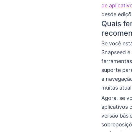
de aplicativ
desde ediçõe
Quais fe
recomen
Se você est
Snapseed é 
ferramentas
suporte para
a navegação
muitas atual
Agora, se vo
aplicativos
versão básic
sobreposiçõ