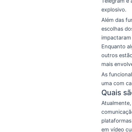
Telegram e 
explosivo.
Além das fu
escolhas do
impactaram 
Enquanto al
outros estã
mais envolv
As funcional
uma com car
Quais sã
Atualmente,
comunicação
plataformas
em vídeo cu