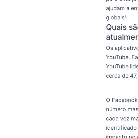
ajudam a en
globais!
Quais sã
atualme
Os aplicativ
YouTube, Fa
YouTube lid
cerca de 47
O Facebook,
número mass
cada vez ma
identificad
impacto no c