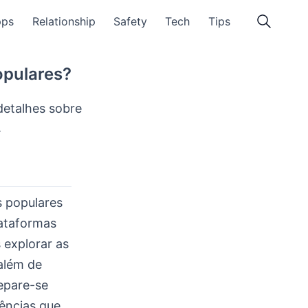
pps
Relationship
Safety
Tech
Tips
opulares?
detalhes sobre
.
s populares
lataformas
 explorar as
além de
epare-se
dências que