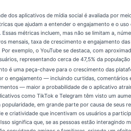
de dos aplicativos de mídia social é avaliada por mei
tricas que ajudam a entender o engajamento e o uso
. Essas métricas incluem, mas não se limitam a, núm
ivos mensais, taxa de crescimento e engajamento das
. Por exemplo, o YouTube se destaca, com aproxima
usuários, representando cerca de 47,5% da população 
to é uma peça-chave para o crescimento das plataf
r o engajamento — incluindo curtidas, comentários 
mentos — maior a probabilidade de o aplicativo atrai
plicativos como TikTok e Telegram têm visto um aum
a popularidade, em grande parte por causa de seus r
de e criatividade que incentivam os usuários a partici
Isso significa que, se as pessoas estão interagindo ma
o convidando amigos e familiares, criando um efeito