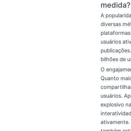
medida?
A popularida
diversas mé
plataformas
usuários at
publicações
bilhões de 
O engajamen
Quanto maio
compartilha
usuários. A
explosivo n
interativida
ativamente. 
também estã