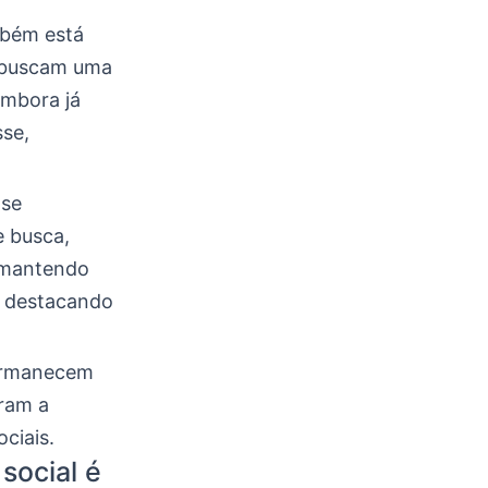
mbém está
e buscam uma
embora já
se,
 se
 busca,
 mantendo
, destacando
ermanecem
ram a
ciais.
social é