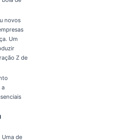
ou novos
 empresas
nça. Um
oduzir
ração Z de
nto
 a
ssenciais
a
e. Uma de