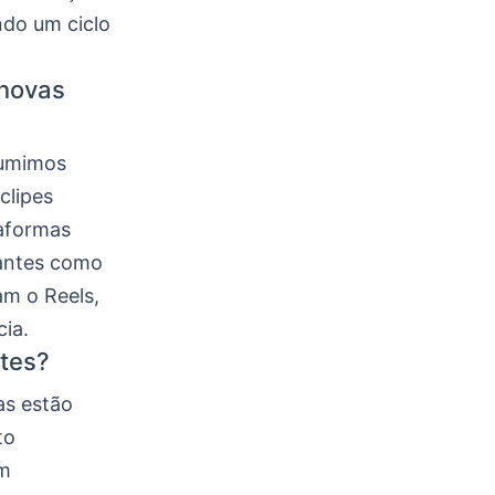
do um ciclo
 novas
sumimos
clipes
taformas
gantes como
am o Reels,
ia.
tes?
as estão
to
em