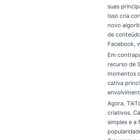
suas princip
Isso cria c
novo algori
de conteúdo
Facebook, v
Em contrapa
recurso de S
momentos do 
cativa prin
envolviment
Agora, TikT
criativos. C
simples e a 
popularidad