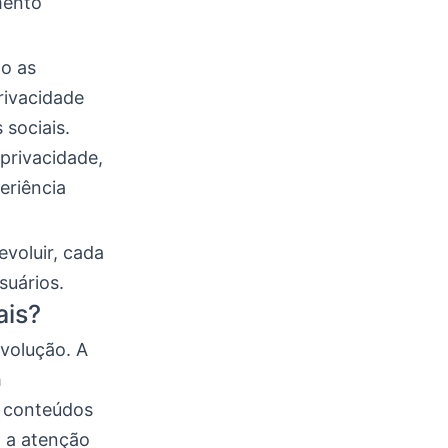
mento
to as
rivacidade
sociais.
privacidade,
eriência
evoluir, cada
suários.
ais?
evolução. A
m
 conteúdos
m a atenção