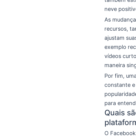
neve positiv
As mudanças
recursos, t
ajustam sua
exemplo rec
vídeos curt
maneira sing
Por fim, um
constante e
popularidade
para entende
Quais sã
platafor
O Facebook,