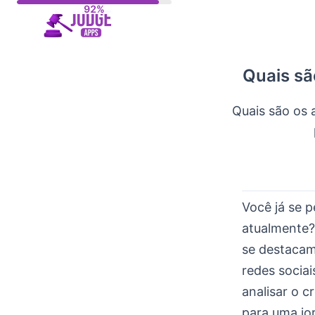
Skip
to
content
Quais sã
Quais são os 
Você já se p
atualmente?
se destacam
redes socia
analisar o 
para uma jor