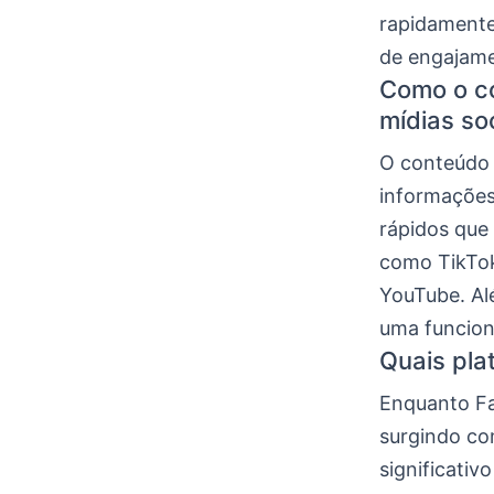
rapidamente
de engajam
Como o co
mídias so
O conteúdo 
informações
rápidos que
como TikTok
YouTube. Al
uma funcion
Quais pla
Enquanto Fa
surgindo co
significativ