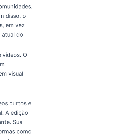
 comunidades.
m disso, o
s, em vez
 atual do
 vídeos. O
em
em visual
eos curtos e
l. A edição
ente. Sua
aformas como