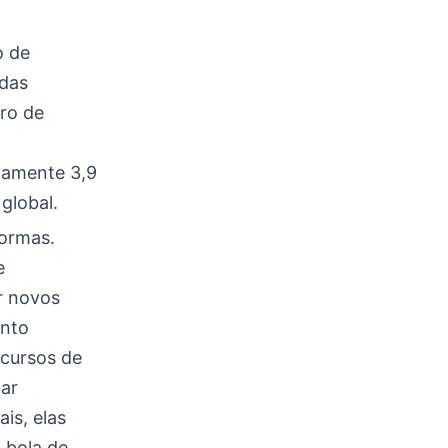
o de
 das
ero de
damente 3,9
global.
ormas.
e
r novos
ento
ecursos de
par
is, elas
 bola de