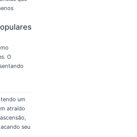
menos
populares
como
es. O
esentando
antendo um
êm atraído
 ascensão,
stacando seu