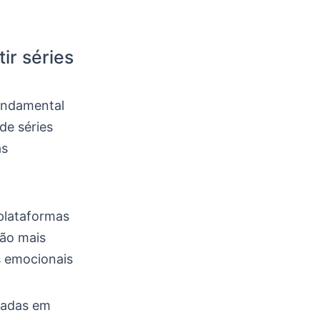
ir séries
fundamental
de séries
as
 plataformas
ão mais
s emocionais
bladas em