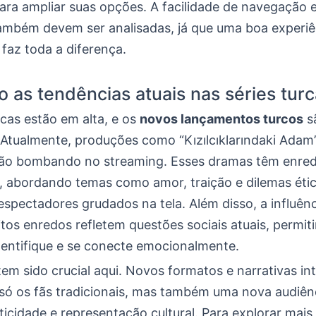
ara ampliar suas opções. A facilidade de navegação e
ambém devem ser analisadas, já que uma boa experiê
 faz toda a diferença.
o as tendências atuais nas séries tur
rcas estão em alta, e os
novos lançamentos turcos
s
s! Atualmente, produções como “Kızılcıklarındaki Adam”
tão bombando no streaming. Esses dramas têm enred
, abordando temas como amor, traição e dilemas étic
pectadores grudados na tela. Além disso, a influênci
tos enredos refletem questões sociais atuais, permit
identifique e se conecte emocionalmente.
em sido crucial aqui. Novos formatos e narrativas in
só os fãs tradicionais, mas também uma nova audiên
icidade e representação cultural. Para explorar mais