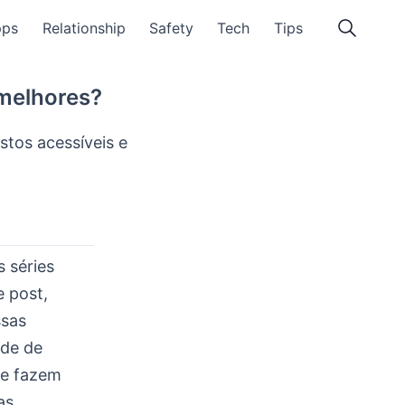
pps
Relationship
Safety
Tech
Tips
 melhores?
stos acessíveis e
 séries
 post,
ssas
ade de
ue fazem
as