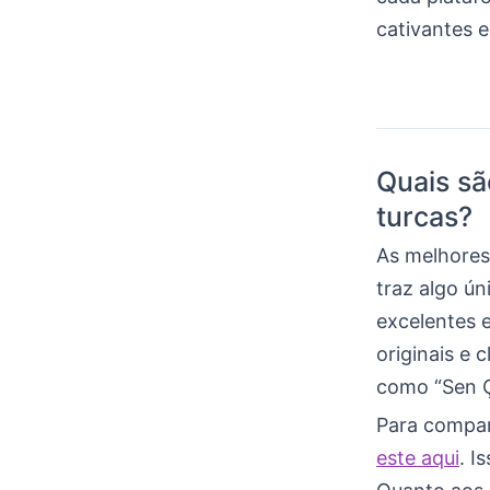
cativantes 
Quais sã
turcas?
As melhores 
traz algo ú
excelentes 
originais e 
como “Sen Ça
Para compara
este aqui
. I