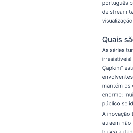
português p
de stream t
visualização
Quais sã
As séries tu
irresistívei
Çapkını” es
envolventes
mantém os es
enorme; mui
público se 
A inovação t
atraem não 
busca autent