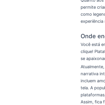
Quanto aos r
permite cria
como legend
experiência 
Onde enc
Você está e
clique! Pla
se apaixona
Atualmente,
narrativa i
incluem amo
tela. A popu
plataformas
Assim, fica 