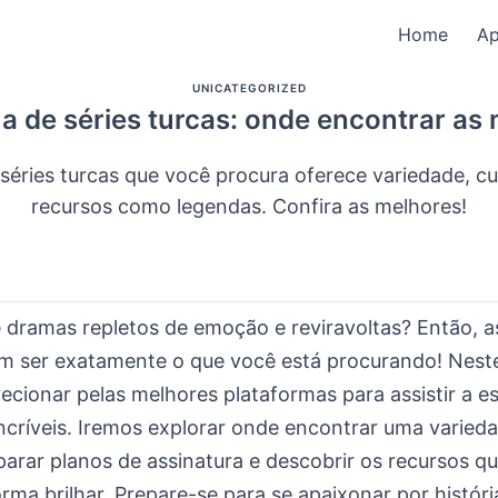
Home
A
UNICATEGORIZED
a de séries turcas: onde encontrar as
séries turcas que você procura oferece variedade, cu
recursos como legendas. Confira as melhores!
 dramas repletos de emoção e reviravoltas? Então, as
m ser exatamente o que você está procurando! Neste
ecionar pelas melhores plataformas para assistir a e
ncríveis. Iremos explorar onde encontrar uma varied
parar planos de assinatura e descobrir os recursos q
rma brilhar. Prepare-se para se apaixonar por históri