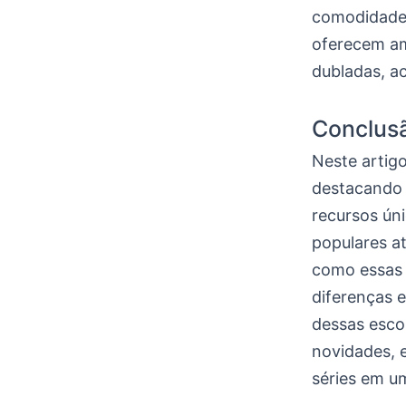
comodidade.
oferecem amb
dubladas, a
Conclus
Neste artigo
destacando a
recursos ún
populares a
como essas 
diferenças 
dessas esco
novidades, 
séries em u