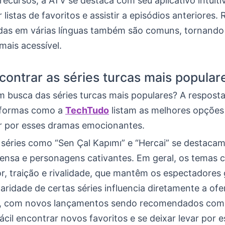
ecursos, a ATV se destaca com seu aplicativo intuiti
r listas de favoritos e assistir a episódios anteriores.
as em várias línguas também são comuns, tornando
mais acessível.
ontrar as séries turcas mais popular
m busca das séries turcas mais populares? A respost
taformas como a
TechTudo
listam as melhores opções
r por esses dramas emocionantes.
 séries como “Sen Çal Kapımı” e “Hercai” se destacam
ntensa e personagens cativantes. Em geral, os temas
r, traição e rivalidade, que mantêm os espectadores
laridade de certas séries influencia diretamente a ofe
, com novos lançamentos sendo recomendados com 
fácil encontrar novos favoritos e se deixar levar por 