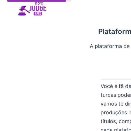
Skip
to
content
Plataform
A plataforma de 
Você é fã de
turcas pode
vamos te dir
produções i
títulos, com
cada platafo