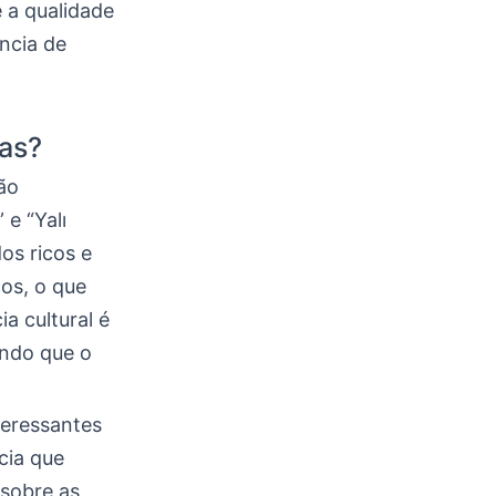
 a qualidade
ncia de
cas?
ão
 e “Yalı
os ricos e
os, o que
a cultural é
indo que o
teressantes
cia que
 sobre as