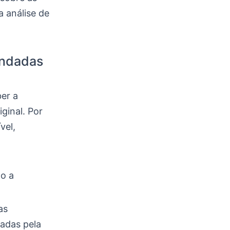
 análise de
endadas
ber a
ginal. Por
vel,
o a
as
adas pela