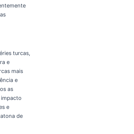
uentemente
cas
ries turcas,
ra e
rcas mais
ência e
os as
o impacto
es e
ratona de