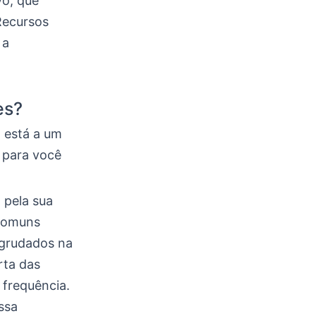
vo, que
 Recursos
 a
es?
a está a um
 para você
 pela sua
 comuns
 grudados na
rta das
frequência.
essa