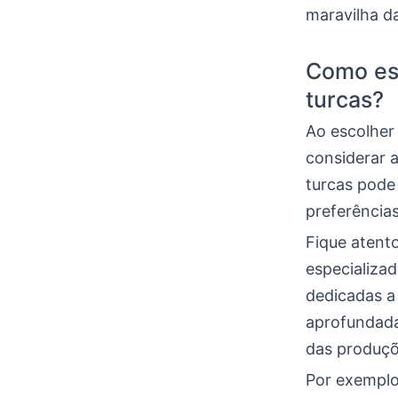
maravilha da
Como esc
turcas?
Ao escolher
considerar a
turcas pode
preferências
Fique atent
especializad
dedicadas a
aprofundada
das produçõ
Por exemplo,