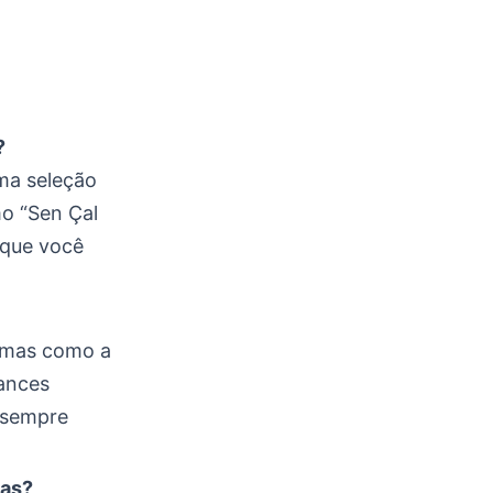
?
uma seleção
o “Sen Çal
 que você
ormas como a
ances
 sempre
cas?