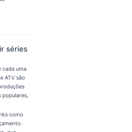
r séries
 e cada uma
 e ATV são
 produções
s populares,
links como
rçamento.