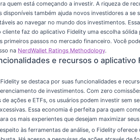
ra quem está começando a investir. A riqueza de rec
s disponíveis também ajuda novos investidores a se 
táveis ao navegar no mundo dos investimentos. Es
 cliente faz do aplicativo Fidelity uma escolha sólid
os primeiros passos no mercado financeiro. Você pode
isso na
NerdWallet Ratings Methodology
.
ncionalidades e recursos o aplicativo F
?
 Fidelity se destaca por suas funcionalidades e recur
 gerenciamento de investimentos. Com zero comissõ
 de ações e ETFs, os usuários podem investir sem s
xcessivas. Essa economia é perfeita para quem com
para os mais experientes que desejam maximizar seus 
espeito às ferramentas de análise, o Fidelity oferece
obusta. Há acesso a pesquisas de ações através de f