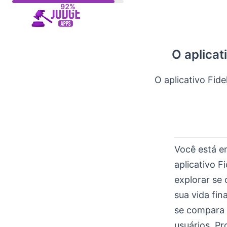
Skip
to
content
O aplicat
O aplicativo Fide
Você está e
aplicativo F
explorar se 
sua vida fin
se compara 
usuários. P