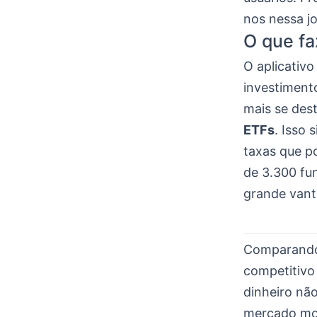
nos nessa j
O que fa
O aplicativo
investimento
mais se des
ETFs
. Isso
taxas que p
de 3.300 fu
grande vant
Comparando
competitivo
dinheiro nã
mercado mo