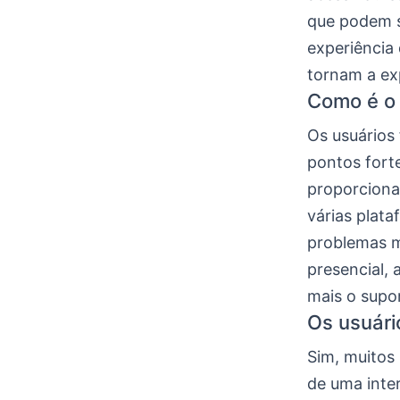
que podem se
experiência 
tornam a ex
Como é o s
Os usuários
pontos forte
proporciona
várias plata
problemas m
presencial, 
mais o supo
Os usuári
Sim, muitos
de uma inte