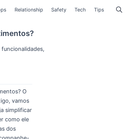
pps
Relationship
Safety
Tech
Tips
stimentos?
s funcionalidades,
imentos? O
rtigo, vamos
a simplificar
er como ele
as dos
 Acompanhe-