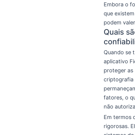
Embora o foc
que existem
podem valer
Quais sã
confiabil
Quando se tr
aplicativo F
proteger as 
criptografi
permaneçam s
fatores, o 
não autoriz
Em termos d
rigorosas. 