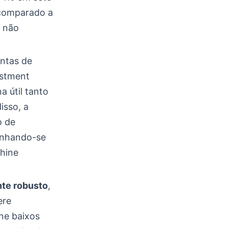
 comparado a
l não
entas de
estment
a útil tanto
isso, a
o de
inhando-se
hine
nte robusto
,
ere
ne baixos