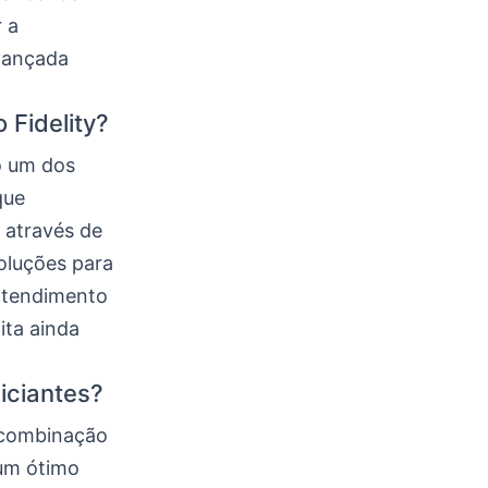
 a
avançada
 Fidelity?
o um dos
que
 através de
soluções para
 atendimento
ita ainda
iciantes?
A combinação
 um ótimo