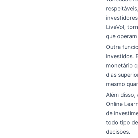
respeitávei
investidore
LiveVol, tor
que operam 
Outra funci
investidos.
monetário q
dias superio
mesmo quan
Além disso,
Online Lear
de investime
todo tipo de
decisões.