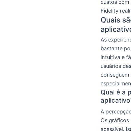
custos com 
Fidelity re
Quais sã
aplicativ
As experiênc
bastante pos
intuitiva e 
usuários de
conseguem r
especialment
Qual é a 
aplicativo
A percepção
Os gráficos
acessível. I