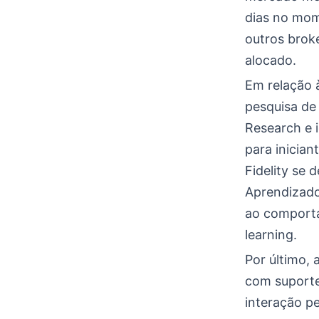
dias no mom
outros brok
alocado.
Em relação à
pesquisa de
Research e i
para inician
Fidelity se 
Aprendizado
ao comporta
learning.
Por último,
com suporte 
interação p