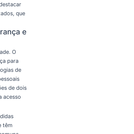
 destacar
zados, que
rança e
dade. O
nça para
logias de
pessoais
ões de dois
a acesso
edidas
e têm