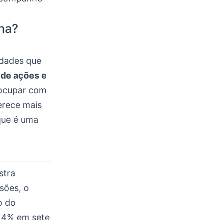
lha?
idades que
 de ações e
eocupar com
erece mais
que é uma
stra
sões, o
o do
 4% em sete