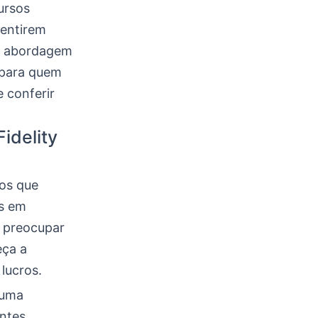
ursos
sentirem
sa abordagem
a para quem
 conferir
idelity
sos que
es em
e preocupar
eça a
lucros.
 uma
ontes