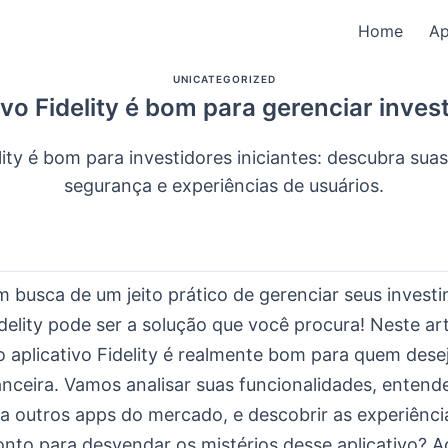
Home
A
UNICATEGORIZED
ivo Fidelity é bom para gerenciar inve
lity é bom para investidores iniciantes: descubra sua
segurança e experiências de usuários.
m busca de um jeito prático de gerenciar seus invest
idelity pode ser a solução que você procura! Neste a
o aplicativo Fidelity é realmente bom para quem desej
anceira. Vamos analisar suas funcionalidades, entend
a outros apps do mercado, e descobrir as experiênci
ronto para desvendar os mistérios desse aplicativo?