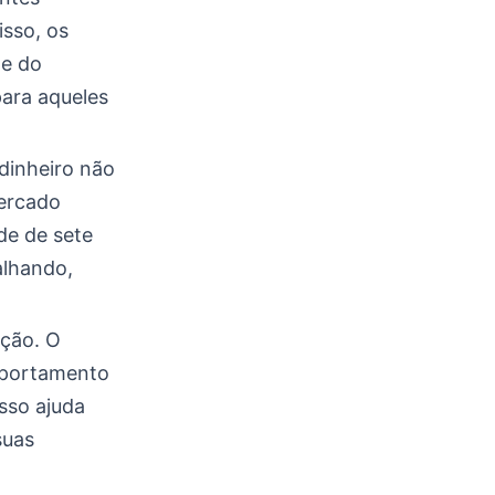
isso, os
te do
para aqueles
dinheiro não
mercado
de de sete
alhando,
ação. O
mportamento
sso ajuda
suas