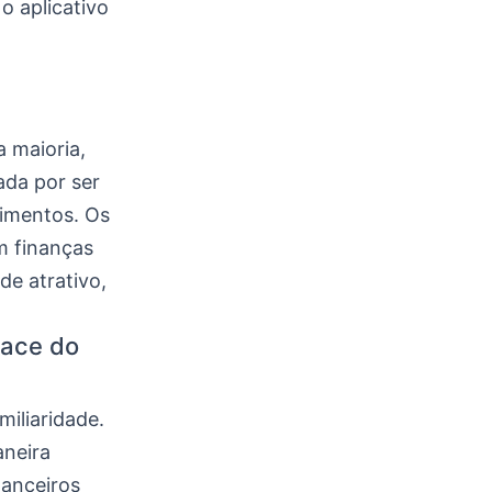
o aplicativo
a maioria,
ada por ser
timentos. Os
m finanças
de atrativo,
face do
iliaridade.
aneira
nanceiros