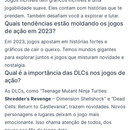
Jogos incríveis têm gráficos incríveis e uma
jogabilidade suave. Eles contam com histórias que te
prendem. Também desafiam você a explorar e lutar.
Quais tendências estão moldando os jogos
de ação em 2023?
Em 2023, jogos apostam em histórias fortes e
gráficos de cair o queixo. Temos mundos gigantes
para explorar juntos e jogos que misturam novidade e
nostalgia.
Qual é a importância das DLCs nos jogos de
ação?
As DLCs, como “Teenage Mutant Ninja Turtles:
Shredder’s Revenge
– Dimension Shellshock” e “Dead
Cells: Return to Castlevania”, trazem novidades. Novos
personagens e lugares deixam o jogo mais
emocionante. Isso chama atenção de todos, dos