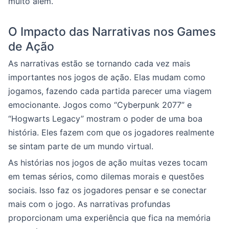
muito além.
O Impacto das Narrativas nos Games
de Ação
As narrativas estão se tornando cada vez mais
importantes nos jogos de ação. Elas mudam como
jogamos, fazendo cada partida parecer uma viagem
emocionante. Jogos como “Cyberpunk 2077” e
“Hogwarts Legacy” mostram o poder de uma boa
história. Eles fazem com que os jogadores realmente
se sintam parte de um mundo virtual.
As histórias nos jogos de ação muitas vezes tocam
em temas sérios, como dilemas morais e questões
sociais. Isso faz os jogadores pensar e se conectar
mais com o jogo. As narrativas profundas
proporcionam uma experiência que fica na memória