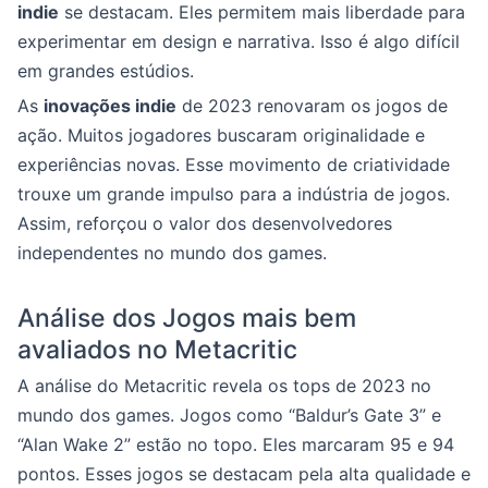
indie
se destacam. Eles permitem mais liberdade para
experimentar em design e narrativa. Isso é algo difícil
em grandes estúdios.
As
inovações indie
de 2023 renovaram os jogos de
ação. Muitos jogadores buscaram originalidade e
experiências novas. Esse movimento de criatividade
trouxe um grande impulso para a indústria de jogos.
Assim, reforçou o valor dos desenvolvedores
independentes no mundo dos games.
Análise dos Jogos mais bem
avaliados no Metacritic
A análise do Metacritic revela os tops de 2023 no
mundo dos games. Jogos como “Baldur’s Gate 3” e
“Alan Wake 2” estão no topo. Eles marcaram 95 e 94
pontos. Esses jogos se destacam pela alta qualidade e