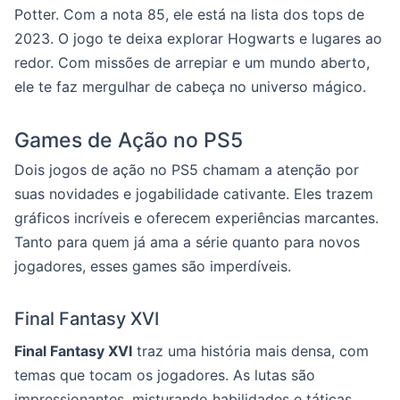
Potter. Com a nota 85, ele está na lista dos tops de
2023. O jogo te deixa explorar Hogwarts e lugares ao
redor. Com missões de arrepiar e um mundo aberto,
ele te faz mergulhar de cabeça no universo mágico.
Games de Ação no PS5
Dois jogos de ação no PS5 chamam a atenção por
suas novidades e jogabilidade cativante. Eles trazem
gráficos incríveis e oferecem experiências marcantes.
Tanto para quem já ama a série quanto para novos
jogadores, esses games são imperdíveis.
Final Fantasy XVI
Final Fantasy XVI
traz uma história mais densa, com
temas que tocam os jogadores. As lutas são
impressionantes, misturando habilidades e táticas