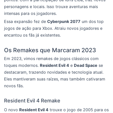
personagens e locais. Isso trouxe aventuras mais
intensas para os jogadores.
Essa expansão fez de
Cyberpunk 2077
um dos top
jogos de ação para Xbox. Atraiu novos jogadores e
encantou os fãs já existentes.
Os Remakes que Marcaram 2023
Em 2023, vimos remakes de jogos clássicos com
toques modernos.
Resident Evil 4
e
Dead Space
se
destacaram, trazendo novidades e tecnologia atual.
Eles mantiveram suas raízes, mas também cativaram
novos fãs.
Resident Evil 4 Remake
O novo
Resident Evil 4
trouxe o jogo de 2005 para os