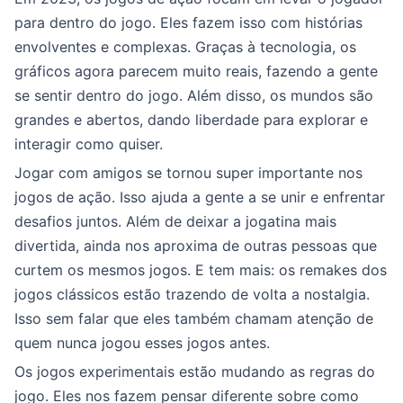
para dentro do jogo. Eles fazem isso com histórias
envolventes e complexas. Graças à tecnologia, os
gráficos agora parecem muito reais, fazendo a gente
se sentir dentro do jogo. Além disso, os mundos são
grandes e abertos, dando liberdade para explorar e
interagir como quiser.
Jogar com amigos se tornou super importante nos
jogos de ação. Isso ajuda a gente a se unir e enfrentar
desafios juntos. Além de deixar a jogatina mais
divertida, ainda nos aproxima de outras pessoas que
curtem os mesmos jogos. E tem mais: os remakes dos
jogos clássicos estão trazendo de volta a nostalgia.
Isso sem falar que eles também chamam atenção de
quem nunca jogou esses jogos antes.
Os jogos experimentais estão mudando as regras do
jogo. Eles nos fazem pensar diferente sobre como