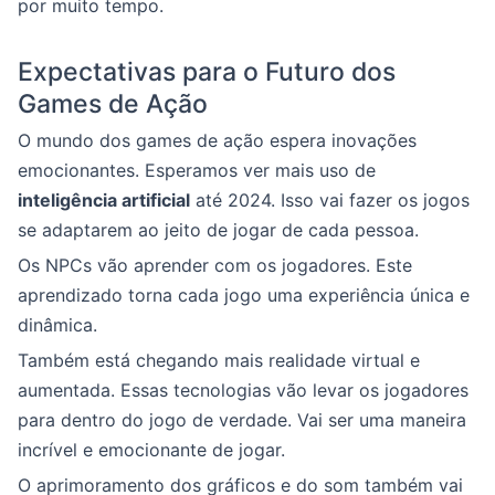
por muito tempo.
Expectativas para o Futuro dos
Games de Ação
O mundo dos games de ação espera inovações
emocionantes. Esperamos ver mais uso de
inteligência artificial
até 2024. Isso vai fazer os jogos
se adaptarem ao jeito de jogar de cada pessoa.
Os NPCs vão aprender com os jogadores. Este
aprendizado torna cada jogo uma experiência única e
dinâmica.
Também está chegando mais realidade virtual e
aumentada. Essas tecnologias vão levar os jogadores
para dentro do jogo de verdade. Vai ser uma maneira
incrível e emocionante de jogar.
O aprimoramento dos gráficos e do som também vai