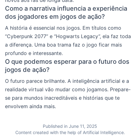
novos aos fãs de longa data.
Como a narrativa influencia a experiência
dos jogadores em jogos de ação?
A história é essencial nos jogos. Em títulos como
“Cyberpunk 2077” e “Hogwarts Legacy”, ela faz toda
a diferença. Uma boa trama faz o jogo ficar mais
profundo e interessante.
O que podemos esperar para o futuro dos
jogos de ação?
O futuro parece brilhante. A inteligência artificial e a
realidade virtual vão mudar como jogamos. Prepare-
se para mundos inacreditáveis e histórias que te
envolvem ainda mais.
Published in June 11, 2025
Content created with the help of Artificial Intelligence.