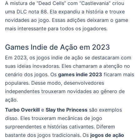
A mistura de “Dead Cells” com “Castlevania” criou
uma DLC nota 88. Ela expandiu a história e trouxe
novidades ao jogo. Essas adições deixaram o game
mais interessante para todos os jogadores.
Games Indie de Ação em 2023
Em 2023, os jogos indie de ação se destacaram com
suas ideias inovadoras. Eles chamaram a atenção no
cenário dos jogos. Os
games indie 2023
ficaram mais
populares. Desse modo, desenvolvedores
independentes trouxeram novidades ao gênero de
ação.
Turbo Overkill
e
Slay the Princess
são exemplos
disso. Eles trouxeram mecânicas de jogo
surpreendentes e histórias cativantes. Diferem
bastante dos jogos tradicionais. Os
jogos de ação