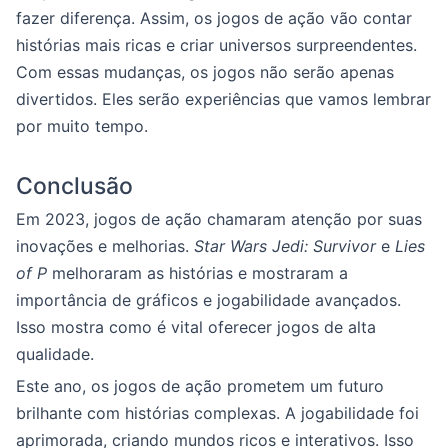
fazer diferença. Assim, os jogos de ação vão contar
histórias mais ricas e criar universos surpreendentes.
Com essas mudanças, os jogos não serão apenas
divertidos. Eles serão experiências que vamos lembrar
por muito tempo.
Conclusão
Em 2023, jogos de ação chamaram atenção por suas
inovações e melhorias.
Star Wars Jedi: Survivor
e
Lies
of P
melhoraram as histórias e mostraram a
importância de gráficos e jogabilidade avançados.
Isso mostra como é vital oferecer jogos de alta
qualidade.
Este ano, os jogos de ação prometem um futuro
brilhante com histórias complexas. A jogabilidade foi
aprimorada, criando mundos ricos e interativos. Isso