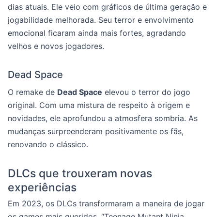
dias atuais. Ele veio com gráficos de última geração e
jogabilidade melhorada. Seu terror e envolvimento
emocional ficaram ainda mais fortes, agradando
velhos e novos jogadores.
Dead Space
O remake de
Dead Space
elevou o terror do jogo
original. Com uma mistura de respeito à origem e
novidades, ele aprofundou a atmosfera sombria. As
mudanças surpreenderam positivamente os fãs,
renovando o clássico.
DLCs que trouxeram novas
experiências
Em 2023, os DLCs transformaram a maneira de jogar
os games mais queridos. “Teenage Mutant Ninja