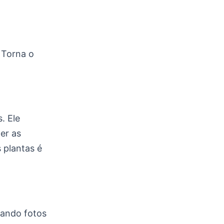
. Torna o
. Ele
her as
 plantas é
sando fotos