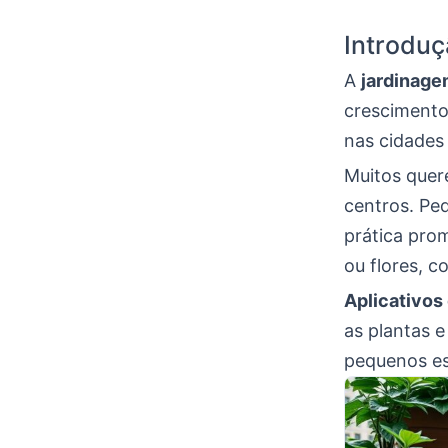
Introdu
A
jardinage
crescimento 
nas cidades 
Muitos quer
centros. Pe
prática pro
ou flores, 
Aplicativos
as plantas e
pequenos esp