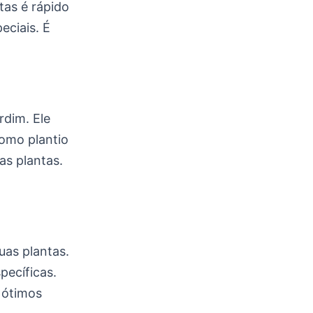
ntas é rápido
eciais. É
rdim. Ele
como plantio
as plantas.
uas plantas.
pecíficas.
o ótimos