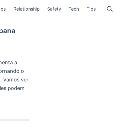
pps
Relationship
Safety
Tech
Tips
rbana
menta a
tornando o
. Vamos ver
eles podem