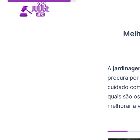
Skip
to
content
Melh
A
jardinage
procura por
cuidado com
quais são o
melhorar a 