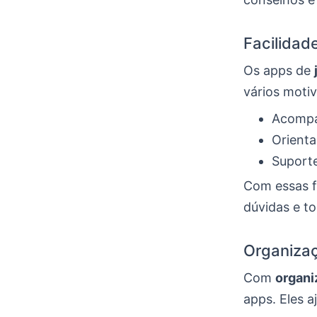
Facilidad
Os apps de
vários motiv
Acompa
Orienta
Suporte
Com essas f
dúvidas e t
Organiza
Com
organi
apps. Eles a