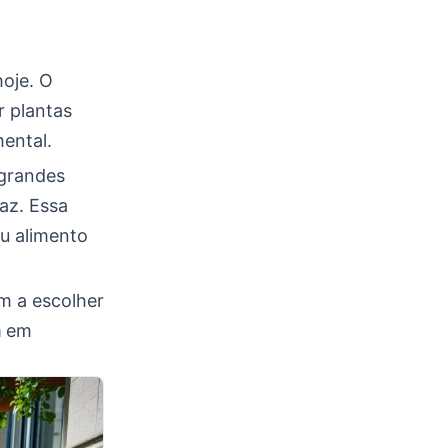
hoje. O
r plantas
mental.
grandes
az. Essa
eu alimento
am a escolher
m
em