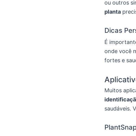
ou outros si
planta
preci
Dicas Per
É important
onde você m
fortes e sau
Aplicati
Muitos aplic
identificaç
saudáveis. 
PlantSnap