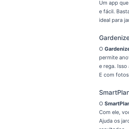
Um app que 
e fácil. Bas
ideal para 
Gardenize
O
Gardeniz
permite ano
e rega. Isso
E com fotos,
SmartPlan
O
SmartPla
Com ele, vo
Ajuda os jar