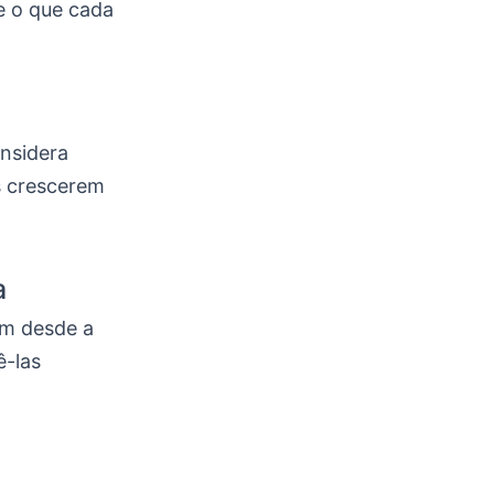
e o que cada
nsidera
s crescerem
a
am desde a
ê-las