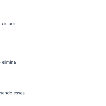
úteis por
 elimina
 usando esses