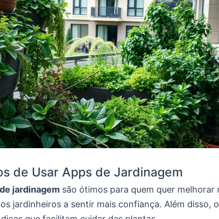
os de Usar Apps de Jardinagem
 de jardinagem
são ótimos para quem quer melhorar n
os jardinheiros a sentir mais confiança. Além disso,
dicas que facilitam cuidar das plantas.