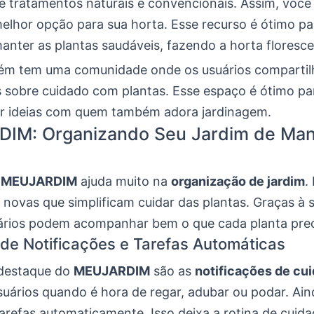
e tratamentos naturais e convencionais. Assim, você
melhor opção para sua horta. Esse recurso é ótimo pa
nter as plantas saudáveis, fazendo a horta floresce
m tem uma comunidade onde os usuários compartil
s sobre cuidado com plantas. Esse espaço é ótimo pa
ar ideias com quem também adora jardinagem.
IM: Organizando Seu Jardim de Man
o
MEUJARDIM
ajuda muito na
organização de jardim
.
novas que simplificam cuidar das plantas. Graças à s
suários podem acompanhar bem o que cada planta prec
de Notificações e Tarefas Automáticas
destaque do
MEUJARDIM
são as
notificações de cu
suários quando é hora de regar, adubar ou podar. Ain
arefas automaticamente. Isso deixa a rotina de cuid