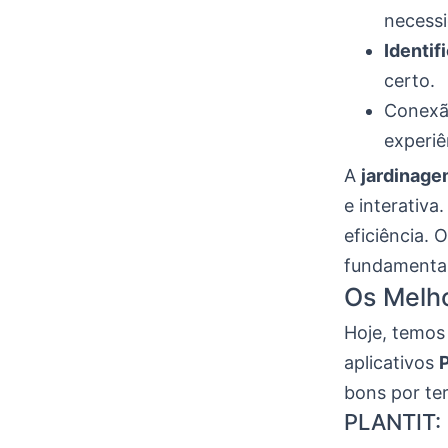
necess
Identif
certo.
Conexã
experiê
A
jardinag
e interativa
eficiência. 
fundamentai
Os Melho
Hoje, temos 
aplicativos
bons por te
PLANTIT: 