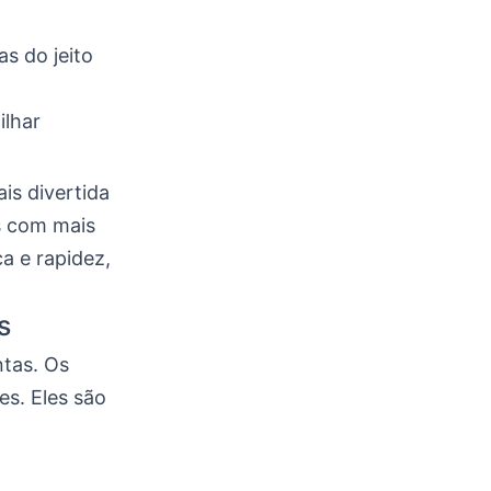
as do jeito
ilhar
is divertida
as com mais
a e rapidez,
s
ntas. Os
es. Eles são