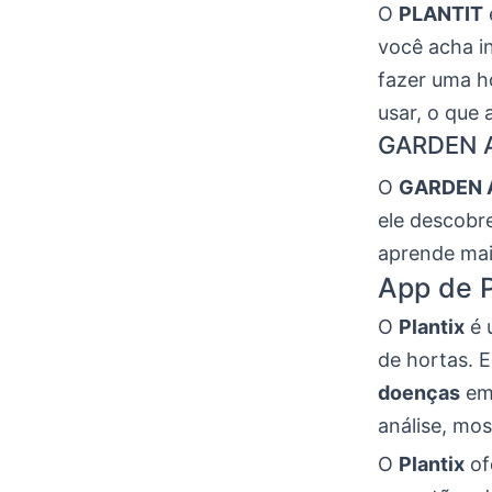
O
PLANTIT
você acha in
fazer uma ho
usar, o que 
GARDEN A
O
GARDEN
ele descobre
aprende mai
App de P
O
Plantix
é 
de hortas. E
doenças
em 
análise, mo
O
Plantix
of