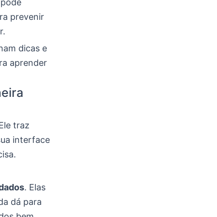
 pode
ra prevenir
r.
ham dicas e
ra aprender
eira
 Ele traz
ua interface
isa.
idados
. Elas
da dá para
ados bem