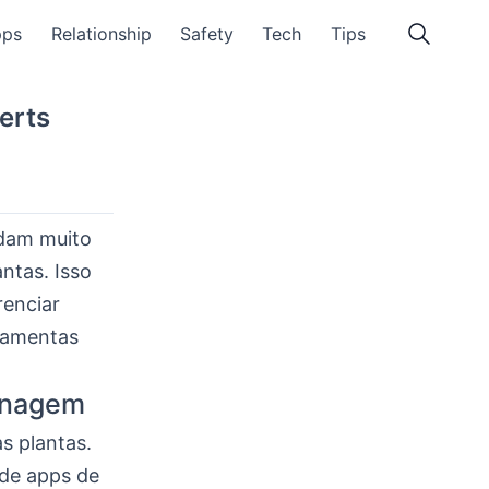
pps
Relationship
Safety
Tech
Tips
erts
udam muito
ntas. Isso
renciar
rramentas
dinagem
s plantas.
 de apps de