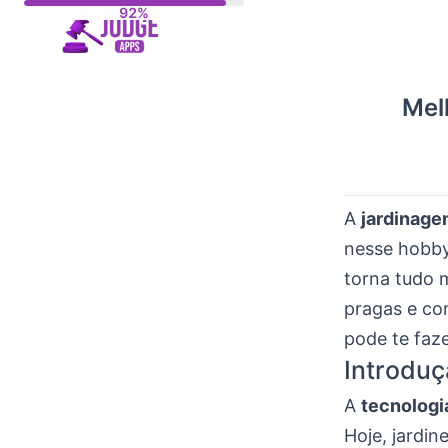
Skip
to
content
Mel
A
jardinag
nesse hobby.
torna tudo 
pragas e con
pode te faze
Introduç
A
tecnologi
Hoje, jardi