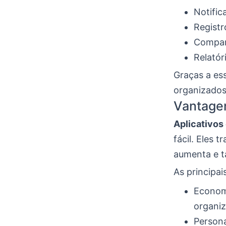
Notific
Registr
Compart
Relatór
Graças a ess
organizados
Vantagen
Aplicativos
fácil. Eles 
aumenta e t
As principai
Economi
organiz
Persona