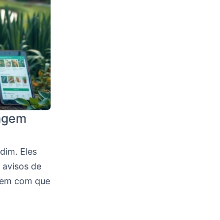
nagem
dim. Eles
 avisos de
azem com que