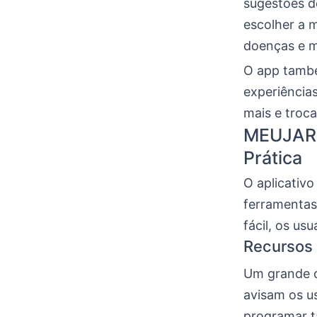
sugestões d
escolher a 
doenças e ma
O app també
experiência
mais e troc
MEUJARD
Prática
O aplicativ
ferramentas 
fácil, os u
Recursos 
Um grande 
avisam os u
programar t