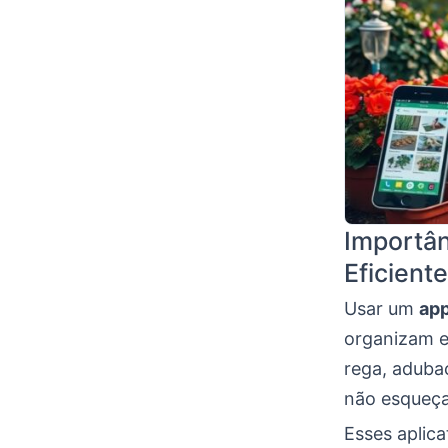
Importân
Eficiente
Usar um
app
organizam e
rega, aduba
não esqueça
Esses aplica