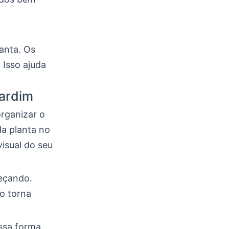
anta. Os
 Isso ajuda
ardim
organizar o
da planta no
visual do seu
meçando.
so torna
essa forma,