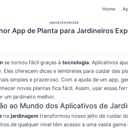
Home
A
UNICATEGORIZED
hor App de Planta para Jardineiros Exp
em
se tornou fácil graças à
tecnologia
. Aplicativos aj
 Eles oferecem dicas e lembretes para cuidar das pla
mais simples e prazeroso. Com a ajuda de um app, ge
hecer novas plantas fica fácil. Assim, usar essas fe
r um jardineiro melhor.
ão ao Mundo dos Aplicativos de Jar
a
na
jardinagem
transformou nosso jeito de cuidar da
neiros de qualquer nível têm acesso a uma vasta gama