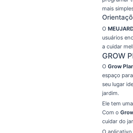
mais simples
Orientaçõ
O
MEUJARD
usuários en
a cuidar me
GROW PL
O
Grow Pla
espaço para
seu lugar id
jardim.
Ele tem uma 
Com o
Grow
cuidar do ja
O aplicativo