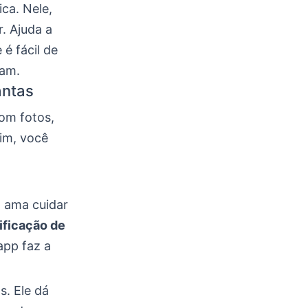
ca. Nele,
. Ajuda a
é fácil de
sam.
antas
om fotos,
sim, você
 ama cuidar
ificação de
app faz a
. Ele dá