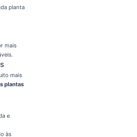
ada planta
m
er mais
veis.
os
uito mais
s plantas
da e
do às