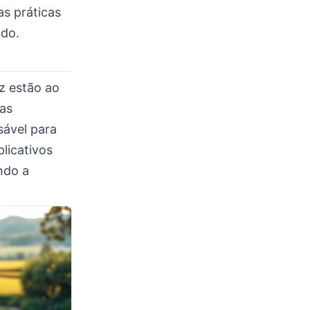
as práticas
ido.
z estão ao
as
sável para
plicativos
ndo a