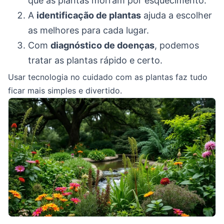
que as plantas morram por esquecimento.
A
identificação de plantas
ajuda a escolher
as melhores para cada lugar.
Com
diagnóstico de doenças
, podemos
tratar as plantas rápido e certo.
Usar tecnologia no cuidado com as plantas faz tudo
ficar mais simples e divertido.