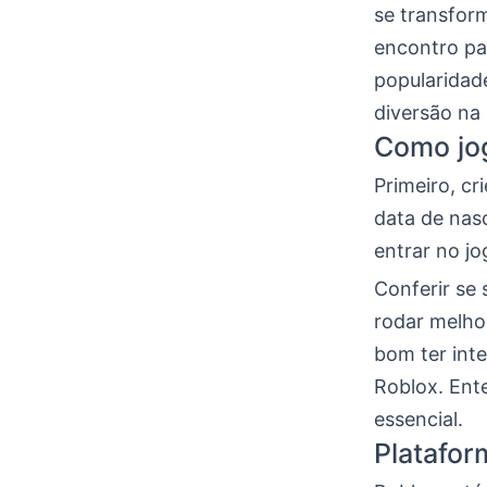
se transfor
encontro p
popularidad
diversão na 
Como jo
Primeiro, c
data de nas
entrar no j
Conferir se
rodar melhor
bom ter int
Roblox. Ent
essencial.
Platafor