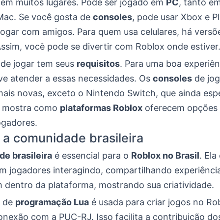
 em muitos lugares. Pode ser jogado em
PC
, tanto 
ac. Se você gosta de
consoles
, pode usar Xbox e Pl
a jogar com amigos. Para quem usa celulares, há vers
Assim, você pode se divertir com Roblox onde estiver
de jogar tem seus
requisitos
. Para uma boa experiên
ve atender a essas necessidades. Os
consoles
de jog
mais novas, exceto o Nintendo Switch, que ainda esp
o mostra como
plataformas Roblox
oferecem opções 
ogadores.
 a comunidade brasileira
e brasileira
é essencial para o
Roblox no Brasil
. Ela
om jogadores interagindo, compartilhando experiência
m dentro da plataforma, mostrando sua criatividade.
m de
programação Lua
é usada para criar jogos no Ro
nexão com a PUC-RJ. Isso facilita a contribuição dos