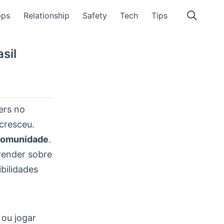
pps
Relationship
Safety
Tech
Tips
sil
ers no
 cresceu.
omunidade
.
render sobre
ibilidades
r ou jogar