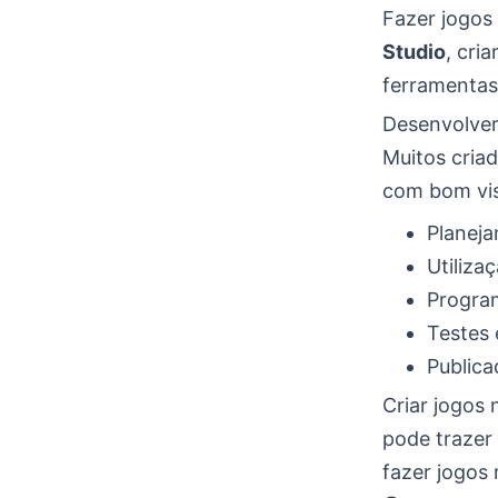
Fazer jogos
Studio
, cri
ferramentas
Desenvolver
Muitos cria
com bom visu
Planeja
Utiliza
Program
Testes 
Publica
Criar jogos
pode trazer
fazer jogos