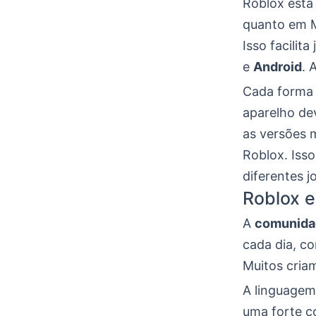
Roblox está
quanto em M
Isso facilit
e
Android
. 
Cada forma 
aparelho de
as versões 
Roblox. Iss
diferentes j
Roblox e
A
comunidad
cada dia, c
Muitos cria
A linguage
uma forte co