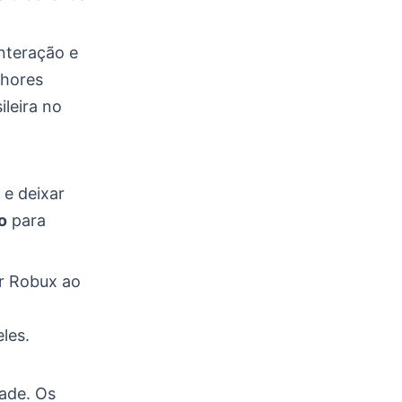
nteração e
lhores
ileira no
 e deixar
o
para
er Robux ao
les.
ade. Os