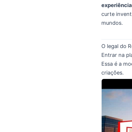
experiências
curte inven
mundos.
O legal do 
Entrar na p
Essa é a mo
criações.