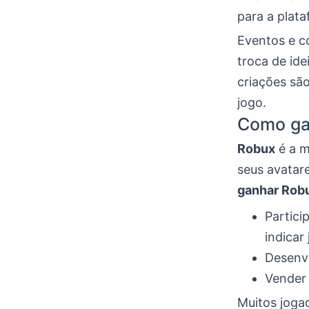
para a plat
Eventos e 
troca de id
criações são
jogo.
Como ga
Robux
é a m
seus avatar
ganhar Rob
Partici
indicar 
Desenvo
Vender 
Muitos joga