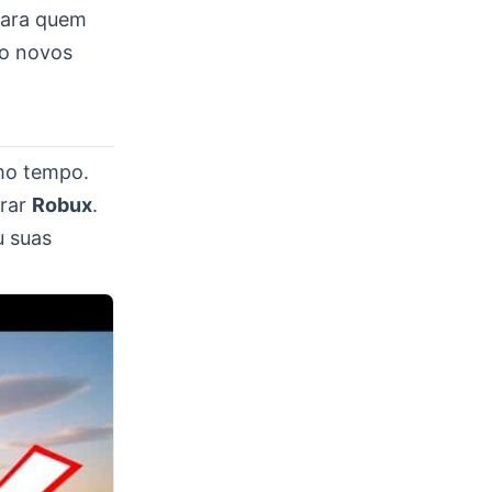
para quem
do novos
smo tempo.
prar
Robux
.
u suas