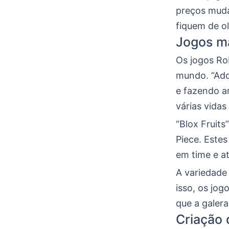
preços muda
fiquem de o
Jogos ma
Os jogos Ro
mundo. “Adop
e fazendo a
várias vida
“Blox Fruit
Piece. Estes
em time e a
A variedade
isso, os jo
que a galera
Criação 