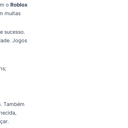
om o
Roblox
em muitas
e sucesso.
dade. Jogos
ns;
te. Também
hecida,
çar.