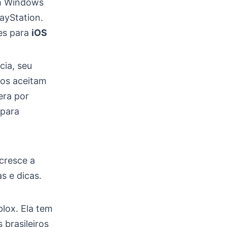
em Windows
ayStation.
ões para
iOS
.
cia, seu
os aceitam
era por
para
 cresce a
s e dicas.
blox. Ela tem
 brasileiros