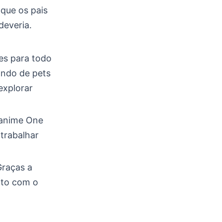
que os pais
deveria.
es para todo
ando de pets
explorar
 anime One
 trabalhar
Graças a
nto com o