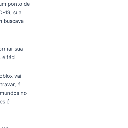
 um ponto de
-19, sua
m buscava
formar sua
é fácil
oblox vai
travar, é
e mundos no
es é