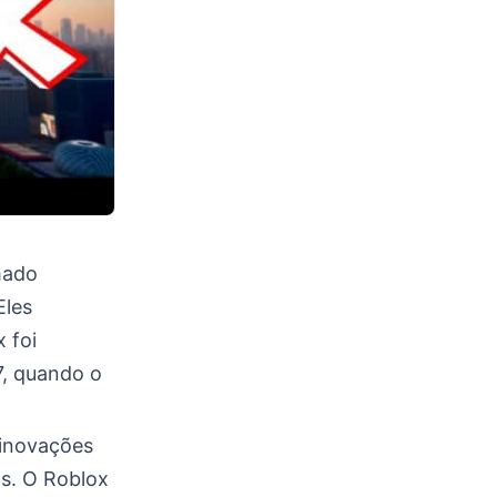
mado
Eles
 foi
, quando o
 inovações
os. O Roblox