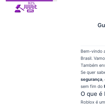
Skip
to
content
Gu
Bem-vindo 
Brasil. Vamo
Também ensi
Se quer sa
segurança
,
sem fim do
O que é 
Roblox é u