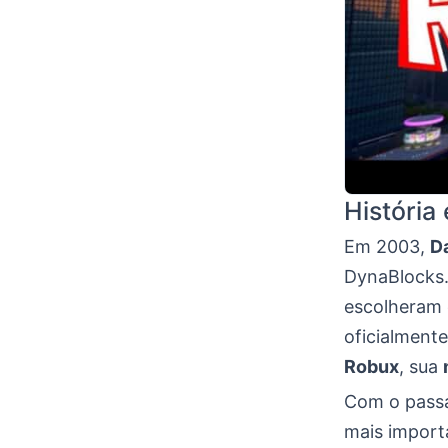
História
Em 2003,
D
DynaBlocks.
escolheram 
oficialment
Robux
, sua
Com o passa
mais import