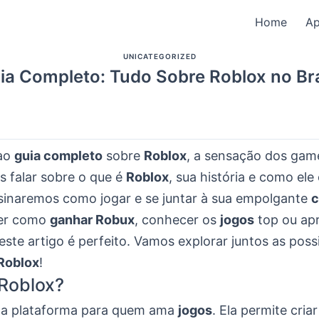
Home
A
UNICATEGORIZED
ia Completo: Tudo Sobre Roblox no Bra
ao
guia completo
sobre
Roblox
, a sensação dos gam
s falar sobre o que é
Roblox
, sua história e como ele
naremos como jogar e se juntar à sua empolgante
c
ber como
ganhar Robux
, conhecer os
jogos
top ou ap
 este artigo é perfeito. Vamos explorar juntos as poss
Roblox
!
Roblox?
ma plataforma para quem ama
jogos
. Ela permite cria