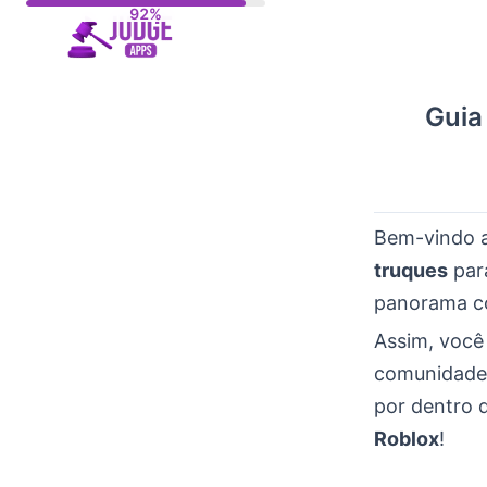
Skip
to
content
Guia
Bem-vindo 
truques
para
panorama co
Assim, você
comunidade.
por dentro 
Roblox
!