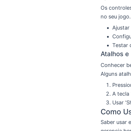
Os controle
no seu jogo.
Ajustar
Configu
Testar 
Atalhos e
Conhecer be
Alguns atalh
Pressio
A tecla
Usar ‘S
Como Usa
Saber usar 
gerencia bem