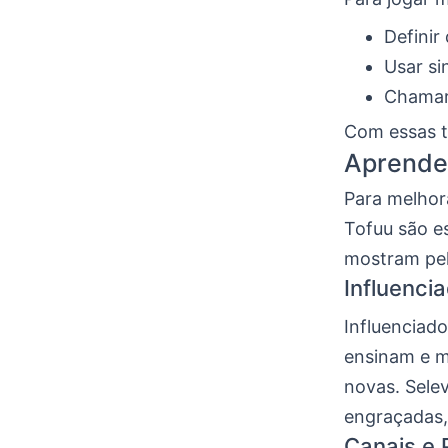
Definir
Usar si
Chamar 
Com essas tá
Aprende
Para melhora
Tofuu são e
mostram pel
Influenci
Influenciad
ensinam e m
novas. Sele
engraçadas,
Canais e