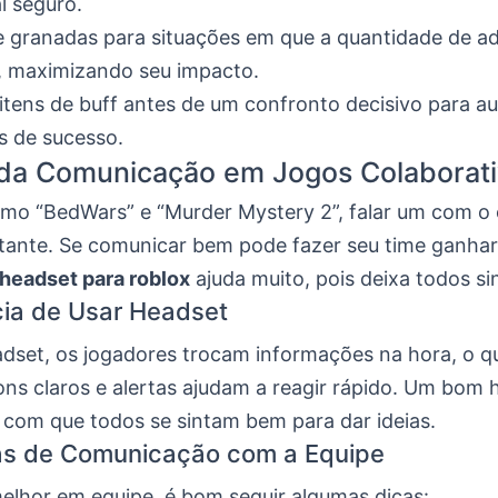
l seguro.
 granadas para situações em que a quantidade de ad
a, maximizando seu impacto.
itens de buff antes de um confronto decisivo para a
s de sucesso.
 da Comunicação em Jogos Colaborat
mo “BedWars” e “Murder Mystery 2”, falar um com o 
tante. Se comunicar bem pode fazer seu time ganhar.
headset para roblox
ajuda muito, pois deixa todos si
ia de Usar Headset
set, os jogadores trocam informações na hora, o q
ons claros e alertas ajudam a reagir rápido. Um bom 
com que todos se sintam bem para dar ideias.
as de Comunicação com a Equipe
melhor em equipe, é bom seguir algumas dicas: