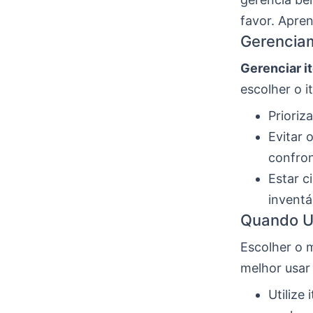
favor. Apren
Gerenciam
Gerenciar i
escolher o 
Prioriz
Evitar 
confron
Estar c
inventá
Quando U
Escolher o 
melhor usar 
Utilize