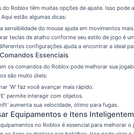
s do Roblox têm muitas opções de ajuste. Isso pode a
 Aqui estão algumas dicas:
 a sensibilidade do mouse ajuda em movimentos mais 
rar teclas de atalho conforme seu estilo de jogo é um
diferentes configurações ajuda a encontrar a ideal pa
 Comandos Essenciais
m os comandos do Roblox pode melhorar sua jogabi
os são muito úteis:
nar ‘W’ faz você avançar mais rápido.
 ‘E’ permite interagir com objetos.
hift’ aumenta sua velocidade, ótimo para fugas.
r Equipamentos e Itens Inteligente
equipamentos no Roblox é essencial para melhorar o
 os itens se destaca nas batalhas. Isso pode virar o 