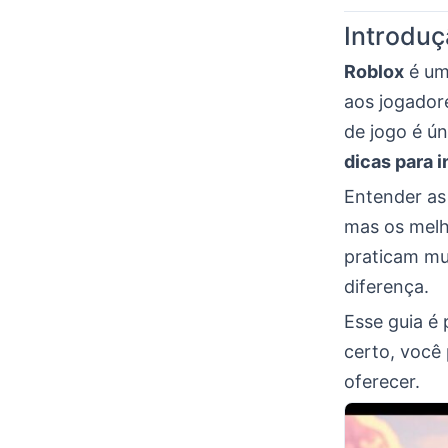
Introduç
Roblox
é um
aos jogador
de jogo é ú
dicas para i
Entender as 
mas os melh
praticam mu
diferença.
Esse guia é
certo, você
oferecer.