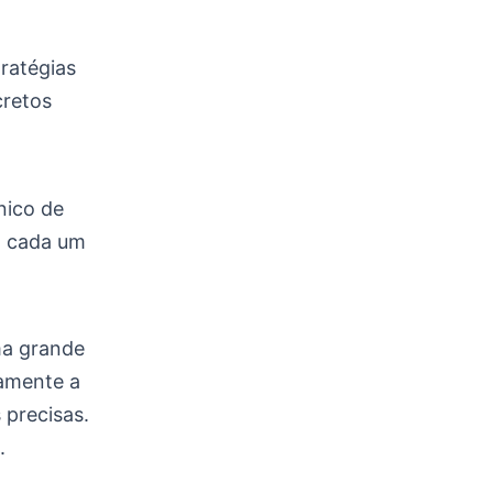
ratégias
cretos
nico de
o cada um
uma grande
amente a
 precisas.
.