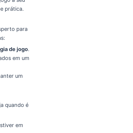
e prática.
sperto para
s:
gia de jogo
.
izados em um
manter um
ja quando é
estiver em