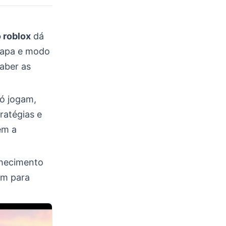
 roblox
dá
 mapa e modo
aber as
só jogam,
ratégias e
em a
nhecimento
m para