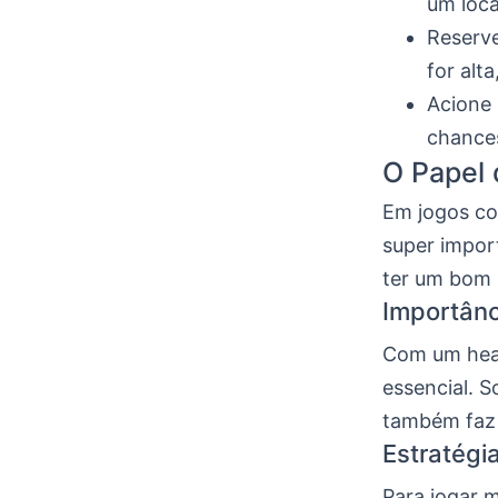
um loca
Reserve
for alt
Acione 
chance
O Papel
Em jogos co
super impor
ter um bom
Importânc
Com um head
essencial. S
também faz 
Estratégi
Para jogar 