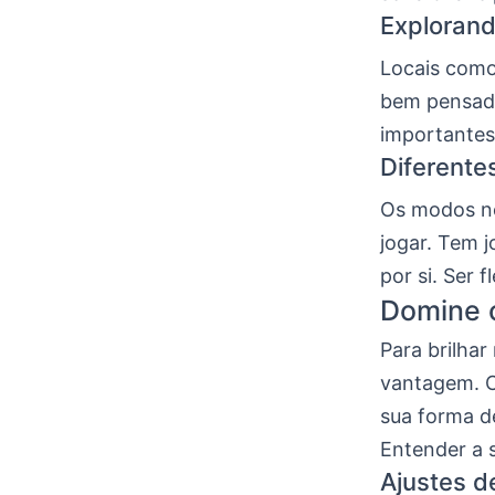
Exploran
Locais como
bem pensada
importantes
Diferente
Os modos no
jogar. Tem 
por si. Ser 
Domine o
Para brilhar
vantagem. C
sua forma de
Entender a 
Ajustes d