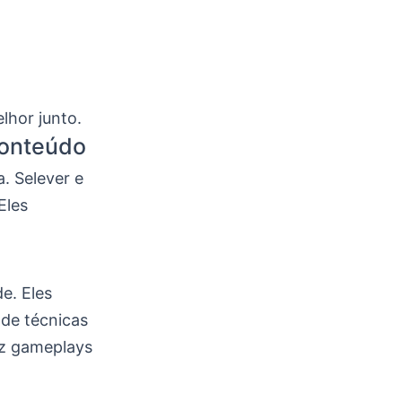
lhor junto.
Conteúdo
. Selever e
Eles
e. Eles
de técnicas
az gameplays