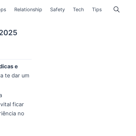
pps
Relationship
Safety
Tech
Tips
 2025
dicas e
ra te dar um
a
tal ficar
riência no