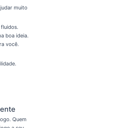
judar muito
fluidos.
a boa ideia.
ra você.
lidade.
mente
 jogo. Quem
jogo a seu