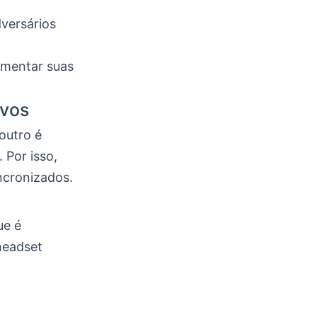
versários
umentar suas
ivos
outro é
 Por isso,
ncronizados.
ue é
headset