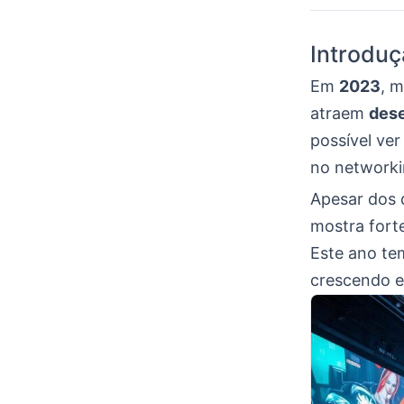
Introduç
Em
2023
, 
atraem
des
possível ve
no networki
Apesar dos 
mostra fort
Este ano te
crescendo e