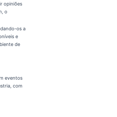
r opiniões
m, o
udando-os a
níveis e
biente de
em eventos
stria, com