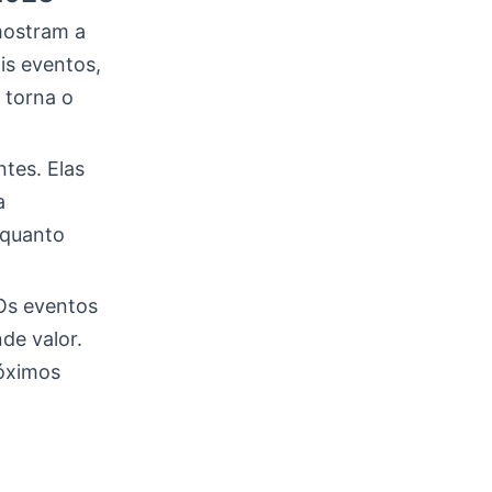
mostram a
is eventos,
o torna o
tes. Elas
a
 quanto
Os eventos
de valor.
róximos