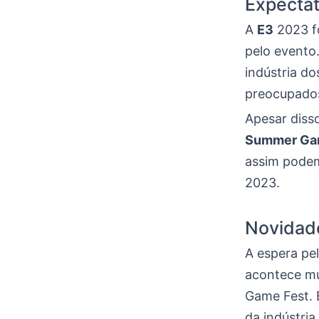
Expectat
A
E3
2023 f
pelo evento
indústria do
preocupado
Apesar diss
Summer Ga
assim pode
2023.
Novidad
A espera pe
acontece mu
Game Fest. 
da indústria