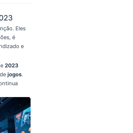
2023
nção. Eles
ções, é
endizado e
de
2023
 de
jogos
.
ontinua