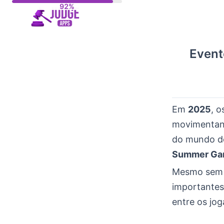
Skip
to
content
Event
Em
2025
, 
movimenta
do mundo 
Summer Ga
Mesmo sem
importantes
entre os jo