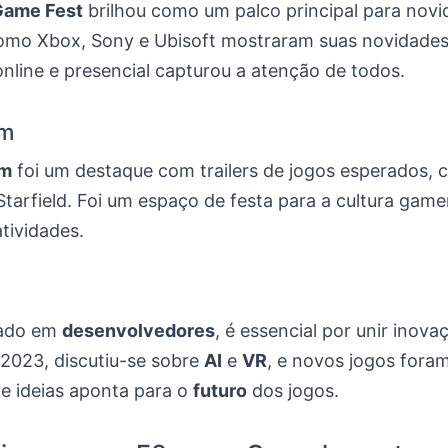
ame Fest
brilhou como um palco principal para novi
mo Xbox, Sony e Ubisoft mostraram suas novidades
nline e presencial capturou a atenção de todos.
m
m
foi um destaque com trailers de jogos esperados,
tarfield. Foi um espaço de festa para a cultura game
tividades.
cado em
desenvolvedores
, é essencial por unir inova
 2023, discutiu-se sobre
AI
e
VR
, e novos jogos fora
de ideias aponta para o
futuro
dos jogos.