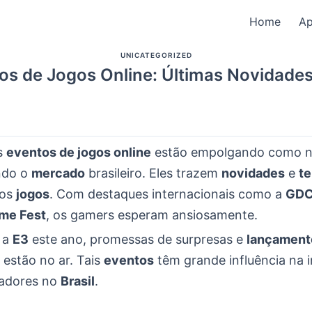
Home
A
UNICATEGORIZED
os de Jogos Online: Últimas Novidade
os
eventos de jogos online
estão empolgando como n
ndo o
mercado
brasileiro. Eles trazem
novidades
e
t
dos
jogos
. Com destaques internacionais como a
GD
me Fest
, os gamers esperam ansiosamente.
 a
E3
este ano, promessas de surpresas e
lançament
 estão no ar. Tais
eventos
têm grande influência na i
gadores no
Brasil
.