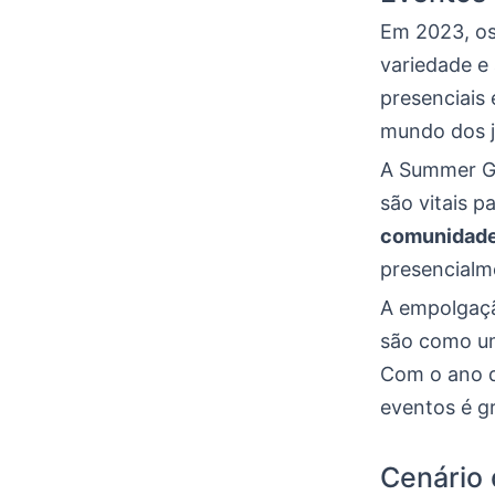
Em 2023, o
variedade e
presenciais 
mundo dos j
A Summer G
são vitais 
comunidad
presencialme
A empolgaçã
são como um
Com o ano d
eventos é g
Cenário