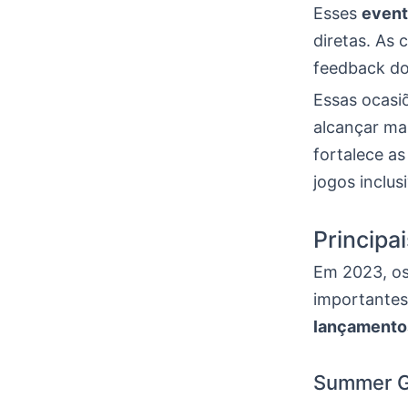
Esses
even
diretas. As 
feedback d
Essas ocasi
alcançar mai
fortalece a
jogos inclus
Principa
Em 2023, os
importantes
lançamento
Summer G