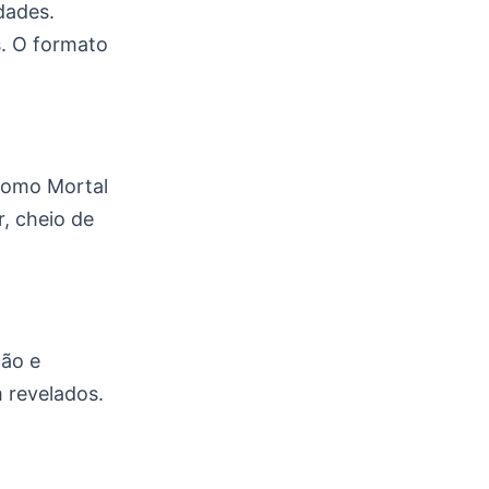
dades.
. O formato
 como Mortal
r, cheio de
ção e
m revelados.