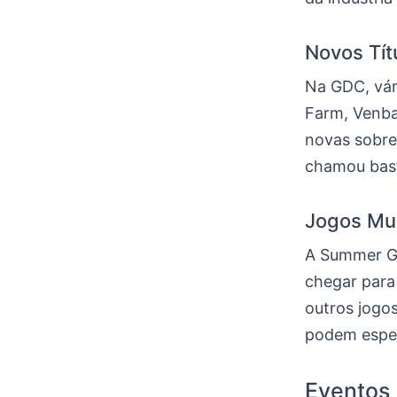
Novos Tít
Na GDC, vár
Farm, Venba
novas sobre
chamou bast
Jogos Mu
A Summer Ga
chegar para 
outros jogo
podem espera
Eventos 