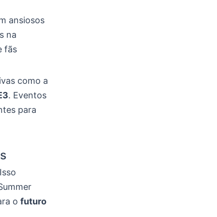
am ansiosos
s na
 fãs
ivas como a
E3
. Eventos
tes para
s
Isso
 Summer
ara o
futuro