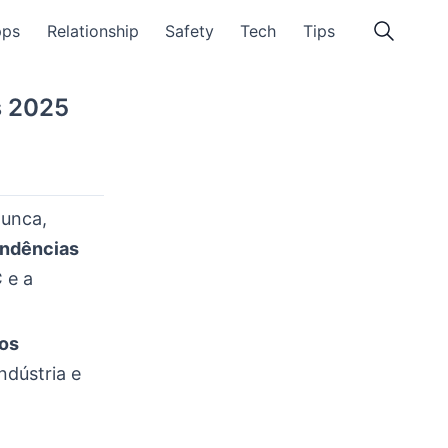
pps
Relationship
Safety
Tech
Tips
s 2025
unca,
endências
C
e a
os
ndústria e