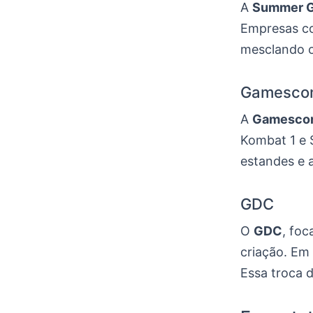
A
Summer G
Empresas co
mesclando o
Gamesco
A
Gamesco
Kombat 1 e S
estandes e a
GDC
O
GDC
, fo
criação. Em
Essa troca 