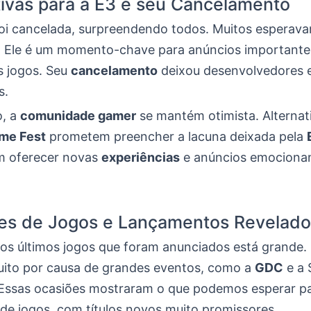
ivas para a E3 e seu Cancelamento
oi cancelada, surpreendendo todos. Muitos esperav
. Ele é um momento-chave para anúncios importante
s jogos. Seu
cancelamento
deixou desenvolvedores e
s.
o, a
comunidade gamer
se mantém otimista. Alternat
me Fest
prometem preencher a lacuna deixada pela
m oferecer novas
experiências
e anúncios emocionan
es de Jogos e Lançamentos Revelado
los últimos jogos que foram anunciados está grande. 
ito por causa de grandes eventos, como a
GDC
e a
Essas ocasiões mostraram o que podemos esperar p
 de jogos, com títulos novos muito promissores.