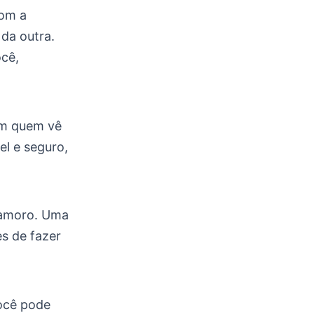
Com a
da outra.
cê,
am quem vê
el e seguro,
namoro. Uma
s de fazer
Você pode