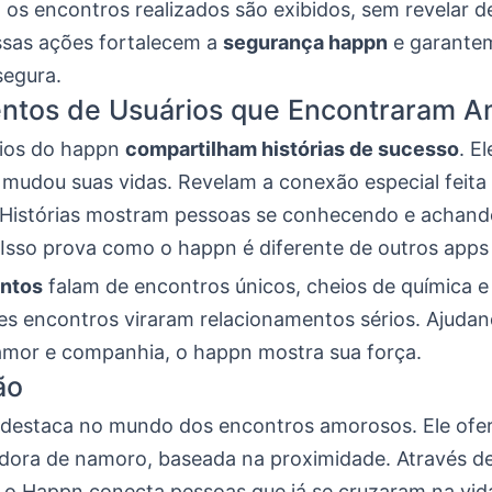
 os encontros realizados são exibidos, sem revelar d
Essas ações fortalecem a
segurança happn
e garante
egura.
ntos de Usuários que Encontraram A
rios do happn
compartilham histórias de sucesso
. E
mudou suas vidas. Revelam a conexão especial feita 
 Histórias mostram pessoas se conhecendo e achand
sso prova como o happn é diferente de outros apps
ntos
falam de encontros únicos, cheios de química e
es encontros viraram relacionamentos sérios. Ajudan
amor e companhia, o happn mostra sua força.
ão
destaca no mundo dos encontros amorosos. Ele ofe
dora de namoro, baseada na proximidade. Através de
o Happn conecta pessoas que já se cruzaram na vida 