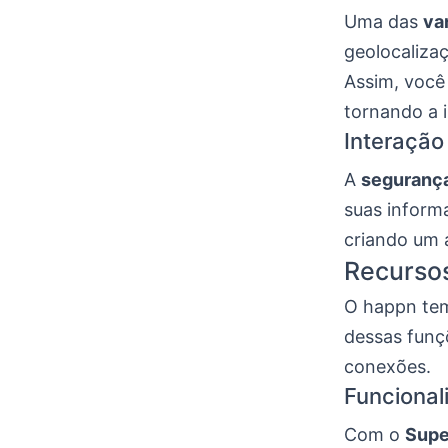
Uma das
va
geolocaliza
Assim, você
tornando a 
Interaçã
A
seguranç
suas informa
criando um a
Recursos
O happn tem
dessas funç
conexões.
Funcional
Com o
Supe