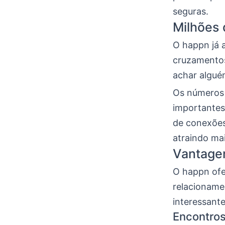
seguras.
Milhões
O happn já a
cruzamentos
achar algué
Os números 
importantes
de conexões 
atraindo mai
Vantage
O happn ofe
relacioname
interessante
Encontro