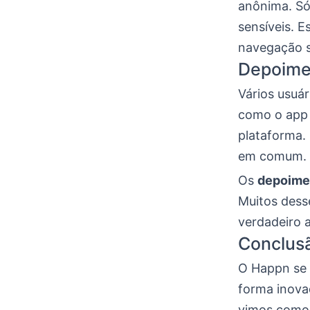
anônima. Só
sensíveis. 
navegação s
Depoime
Vários usuá
como o app 
plataforma.
em comum. I
Os
depoime
Muitos dess
verdadeiro 
Conclus
O Happn se 
forma inova
vimos como 