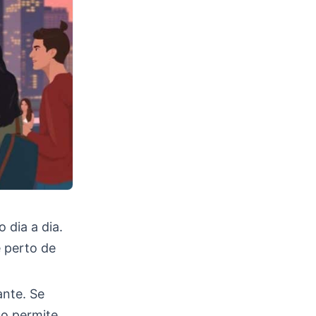
 dia a dia.
e perto de
ante. Se
so permite