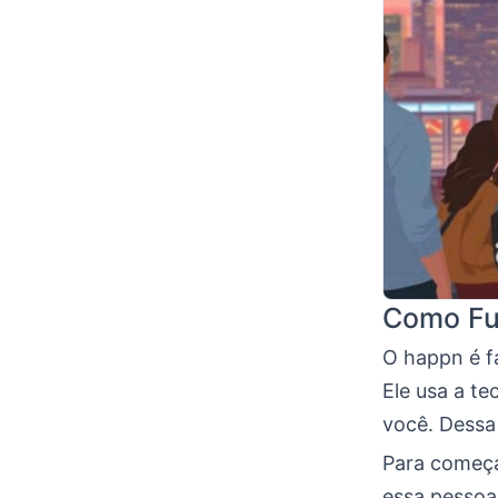
Como Fu
O happn é fá
Ele usa a t
você. Dessa 
Para começar
essa pessoa