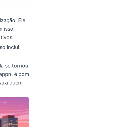
ização. Ele
 isso,
tivos.
so inclui
la se tornou
happn, é bom
stra quem