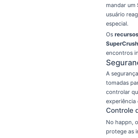
mandar um
usuário rea
especial.
Os
recurso
SuperCrus
encontros i
Seguranç
A segurança 
tomadas par
controlar q
experiência 
Controle 
No happn, o
protege as i