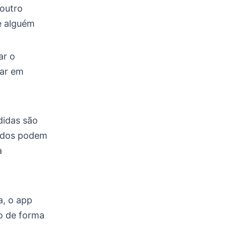
outro
e alguém
ar o
tar em
didas são
todos podem
a
a, o app
ão de forma