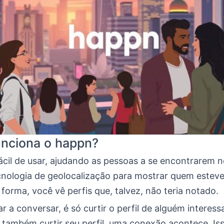
nciona o happn?
cil de usar, ajudando as pessoas a se encontrarem no
ecnologia de geolocalização para mostrar quem estev
forma, você vê perfis que, talvez, não teria notado.
 a conversar, é só curtir o perfil de alguém interess
 também curtir seu perfil, uma conexão acontece. Is