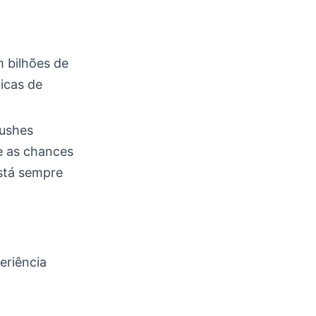
m bilhões de
icas de
rushes
e as chances
está sempre
eriência