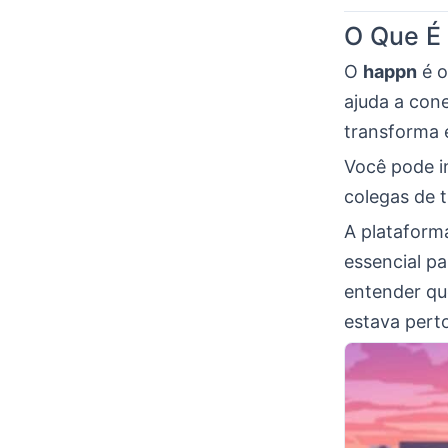
O Que É
O
happn
é o
ajuda a con
transforma e
Você pode in
colegas de 
A plataform
essencial p
entender qu
estava pert