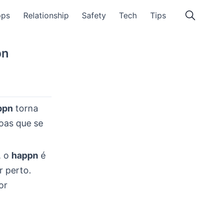
pps
Relationship
Safety
Tech
Tips
pn
ppn
torna
oas que se
, o
happn
é
r perto.
or