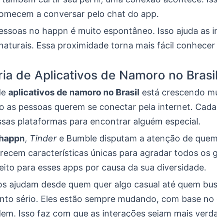
omecem a conversar pelo chat do app.
essoas no happn é muito espontâneo. Isso ajuda as i
naturais. Essa proximidade torna mais fácil conhecer
ria de Aplicativos de Namoro no Brasi
de
aplicativos de namoro no Brasil
está crescendo mu
 as pessoas querem se conectar pela internet. Cada
ssas plataformas para encontrar alguém especial.
happn
,
Tinder
e Bumble disputam a atenção de que
erecem características únicas para agradar todos os 
feito para esses apps por causa da sua diversidade.
vos ajudam desde quem quer algo casual até quem bu
nto sério. Eles estão sempre mudando, com base no 
em. Isso faz com que as interações sejam mais verda