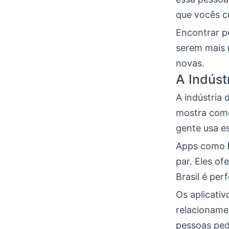
que vocês c
Encontrar p
serem mais 
novas.
A Indúst
A indústria 
mostra como
gente usa e
Apps como
par. Eles of
Brasil é per
Os aplicati
relacioname
pessoas ped