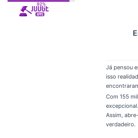
Skip
to
content
E
Já pensou e
isso realida
encontraram
Com 155 mil
excepcional.
Assim, abre
verdadeiro.