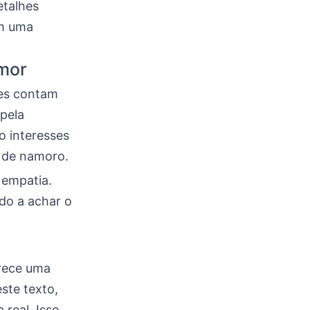
etalhes
m uma
mor
les contam
pela
o interesses
 de namoro.
 empatia.
do a achar o
rece uma
ste texto,
real. Isso