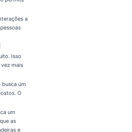
nterações a
 pessoas
l
ito. Isso
 vez mais
m busca um
gostos. O
sca um
que as
deiras e