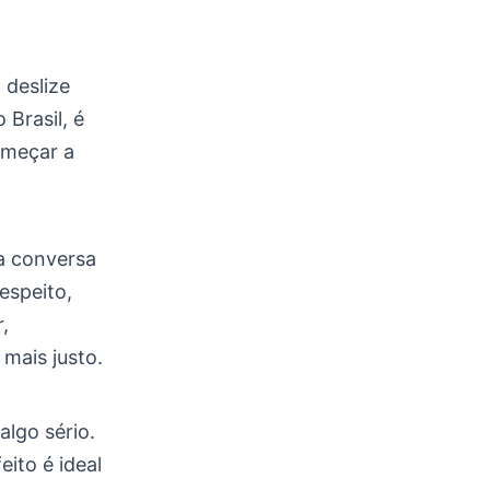
 deslize
 Brasil, é
omeçar a
a conversa
espeito,
,
mais justo.
algo sério.
eito é ideal