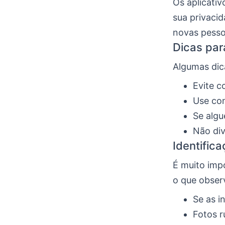
Os aplicati
sua privacid
novas pesso
Dicas par
Algumas dic
Evite c
Use con
Se algu
Não div
Identifica
É muito impo
o que obser
Se as i
Fotos r