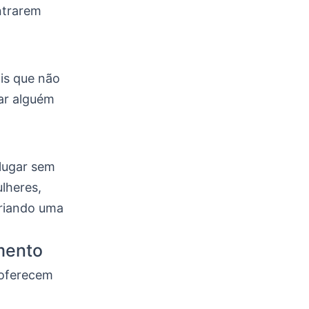
ntrarem
is que não
ar alguém
lugar sem
lheres,
criando uma
mento
 oferecem