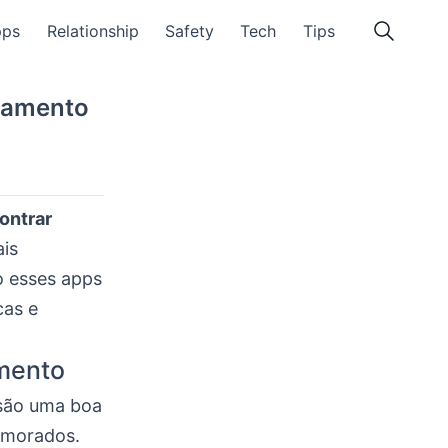
pps
Relationship
Safety
Tech
Tips
namento
ontrar
is
o esses apps
cas e
mento
 são uma boa
amorados.