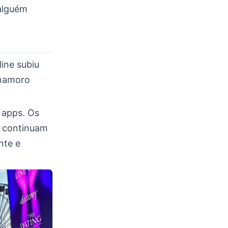
alguém
ine subiu
 namoro
 apps. Os
s continuam
nte e