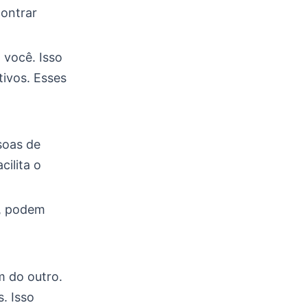
contrar
 você. Isso
tivos. Esses
soas de
cilita o
m, podem
m do outro.
. Isso