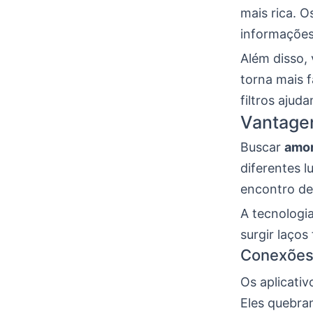
mais rica. O
informações 
Além disso,
torna mais 
filtros aju
Vantage
Buscar
amor
diferentes l
encontro de
A tecnologia
surgir laços
Conexões 
Os aplicati
Eles quebra