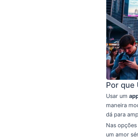
Por que
Usar um
app
maneira mod
dá para ampl
Nas opções 
um amor séri