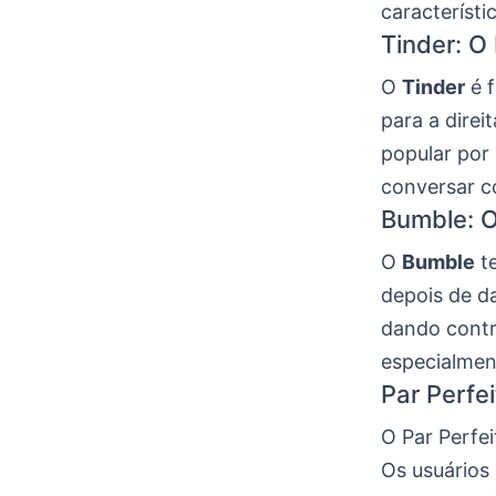
característi
Tinder: O
O
Tinder
é f
para a direi
popular por
conversar c
Bumble: 
O
Bumble
te
depois de da
dando contr
especialmen
Par Perfe
O Par Perfei
Os usuários 