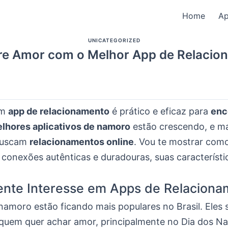
Home
A
UNICATEGORIZED
re Amor com o Melhor App de Relacio
um
app de relacionamento
é prático e eficaz para
enc
lhores aplicativos de namoro
estão crescendo, e ma
 buscam
relacionamentos online
. Vou te mostrar com
 conexões autênticas e duradouras, suas característi
ente Interesse em Apps de Relaciona
namoro estão ficando mais populares no Brasil. Eles
quem quer achar amor, principalmente no Dia dos N