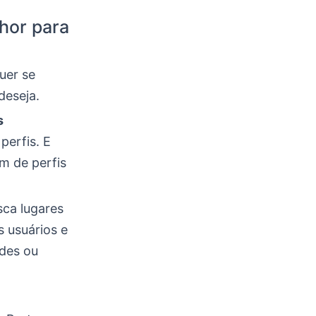
hor para
uer se
deseja.
s
perfis. E
m de perfis
sca lugares
s usuários e
ades ou