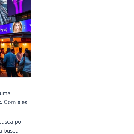
 uma
. Com eles,
busca por
 a busca