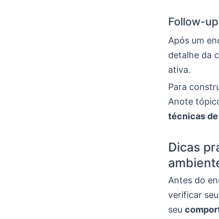
Follow-up
Após um en
detalhe da 
ativa.
Para constru
Anote tópic
técnicas de
Dicas pr
ambient
Antes do en
verificar se
seu
compor