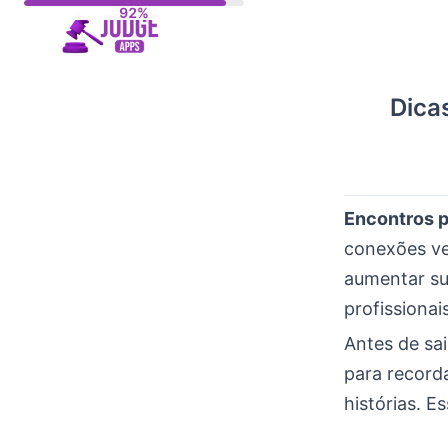
Skip
to
content
Dica
Encontros p
conexões ve
aumentar su
profissionais
Antes de sa
para recorda
histórias. E