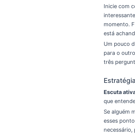
Inicie com 
interessant
momento. Fa
está achand
Um pouco de
para o outro
três pergunt
Estratégi
Escuta ativ
que entende
Se alguém m
esses ponto
necessário,