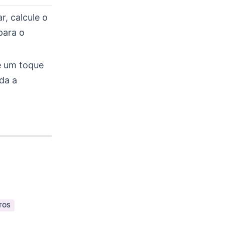
, calcule o
para o
 e um toque
da a
TOS