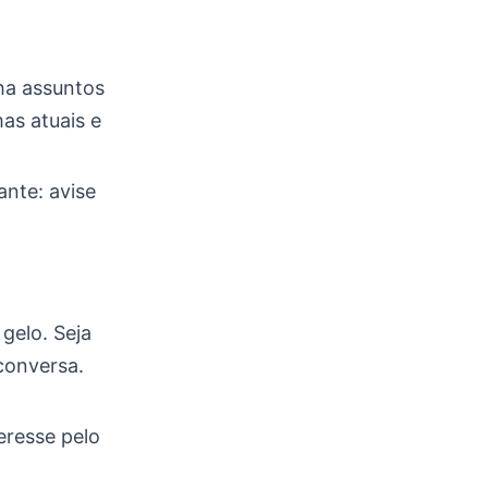
lha assuntos
mas atuais e
ante: avise
gelo. Seja
 conversa.
eresse pelo