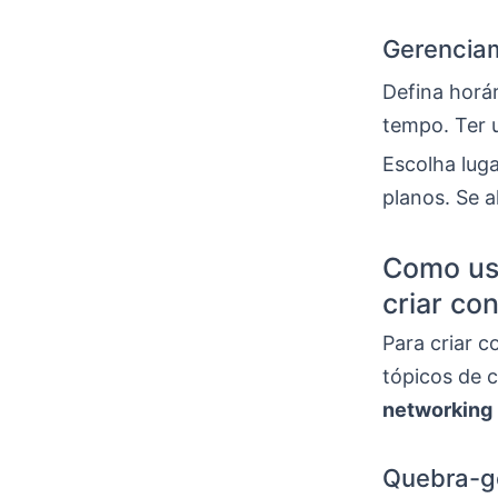
Gerenciam
Defina horár
tempo. Ter u
Escolha lug
planos. Se a
Como usa
criar co
Para criar 
tópicos de 
networking
Quebra-ge