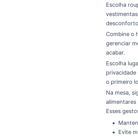
Escolha roup
vestimentas
desconforto
Combine o h
gerenciar m
acabar.
Escolha luga
privacidade
o primeiro l
Na mesa, sig
alimentares 
Esses gesto
Mantenh
Evite m