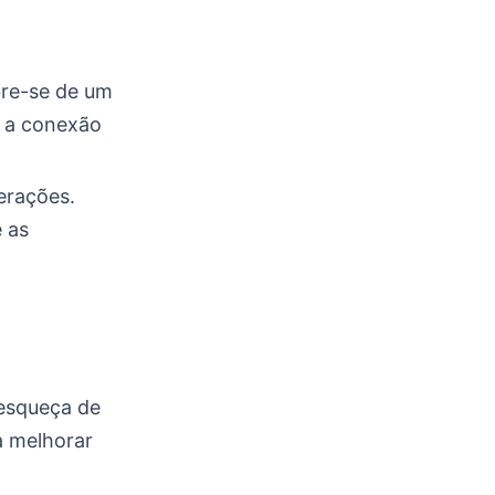
re-se de um
m a conexão
terações.
 as
 esqueça de
 a melhorar