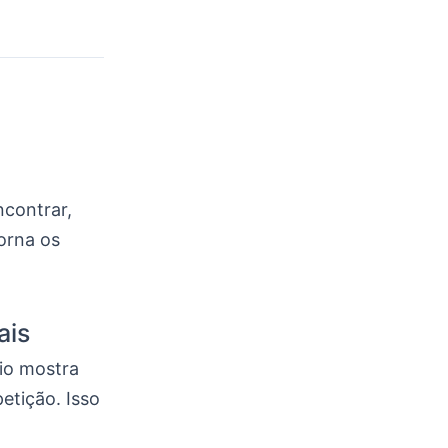
ncontrar,
torna os
ais
rio mostra
etição. Isso