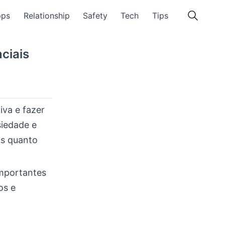
pps
Relationship
Safety
Tech
Tips
ciais
iva e fazer
siedade e
os quanto
importantes
os e