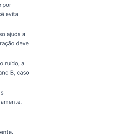
e por
ê evita
so ajuda a
eração deve
o ruído, a
ano B, caso
as
lmamente.
ente.