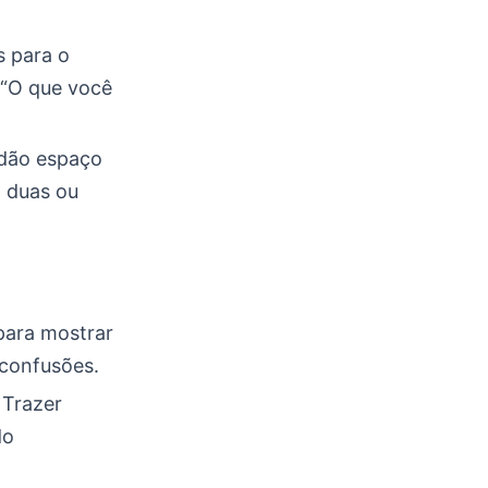
s para o
 “O que você
dão espaço
m duas ou
 para mostrar
 confusões.
 Trazer
do