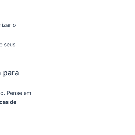
nizar o
e seus
 para
co. Pense em
cas de