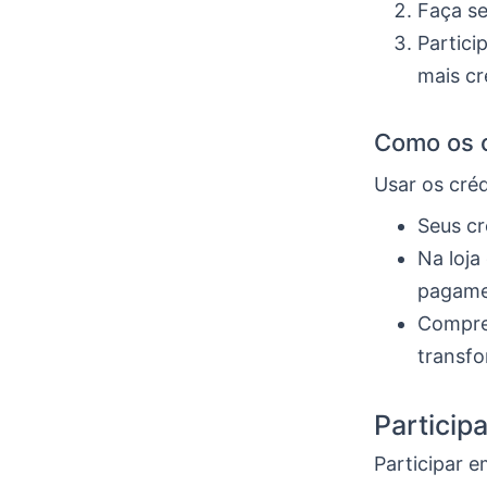
Faça se
Partici
mais cr
Como os 
Usar os créd
Seus cr
Na loja
pagame
Compre 
transf
Particip
Participar 