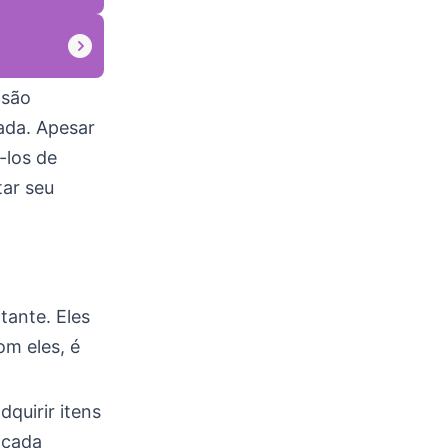
são
ada. Apesar
-los de
ar seu
tante. Eles
om eles, é
dquirir itens
e cada