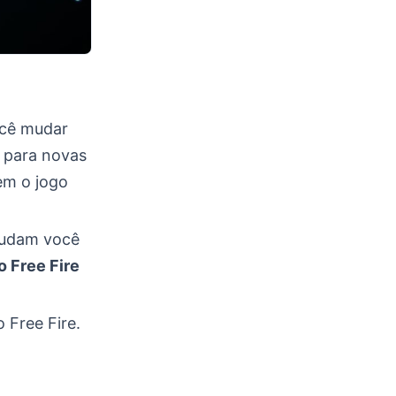
ocê mudar
s para novas
em o jogo
ajudam você
o Free Fire
 Free Fire.