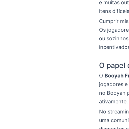
e muitas ou
itens difíce
Cumprir mis
Os jogadore
ou sozinhos
incentivado
O papel
O
Booyah Fr
jogadores e
no Booyah p
ativamente.
No streamin
uma comunid
diamantes ao