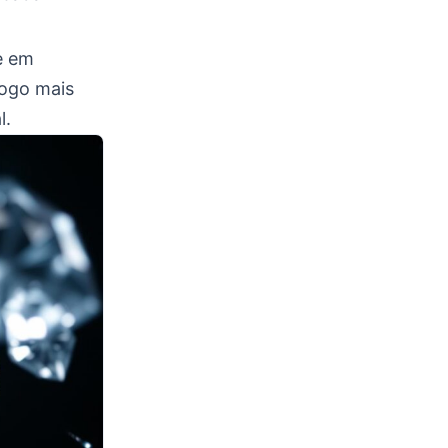
e em
jogo mais
l.