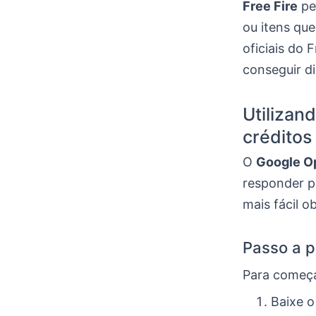
Free Fire
pe
ou itens que
oficiais do 
conseguir di
Utilizan
créditos
O
Google O
responder p
mais fácil o
Passo a p
Para começ
Baixe o