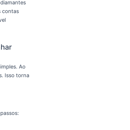
r diamantes
s contas
vel
nhar
simples. Ao
. Isso torna
 passos: