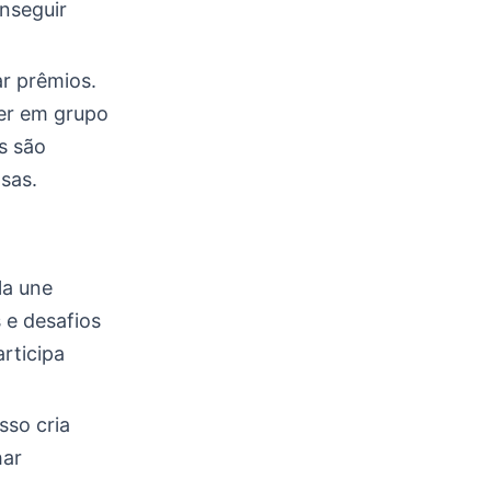
nseguir
r prêmios.
er em grupo
s são
sas.
la une
 e desafios
rticipa
sso cria
har