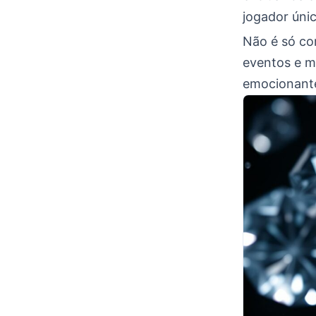
jogador únic
Não é só co
eventos e m
emocionante 