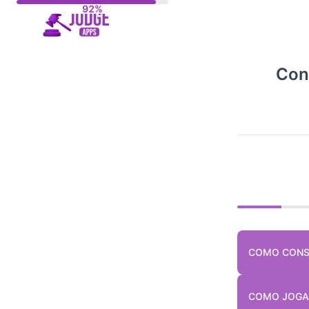
Skip
to
content
Conq
COMO CONS
COMO JOGAR