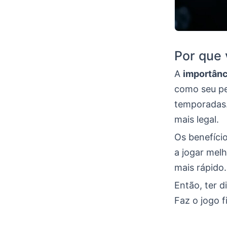
Por que 
A
importânc
como seu pe
temporadas.
mais legal.
Os benefíci
a jogar mel
mais rápido.
Então, ter 
Faz o jogo f