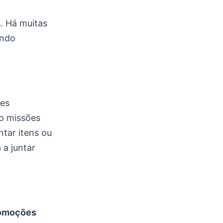
. Há muitas
ando
tes
o missões
ntar itens ou
 a juntar
romoções