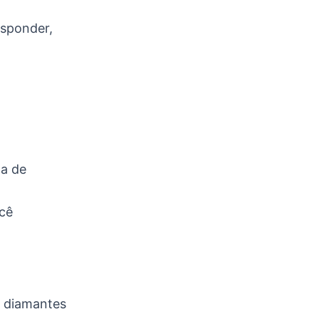
esponder,
ma de
ocê
r diamantes