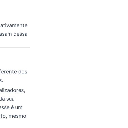
 ativamente
essam dessa
ferente dos
s.
lizadores,
da sua
 esse é um
erto, mesmo