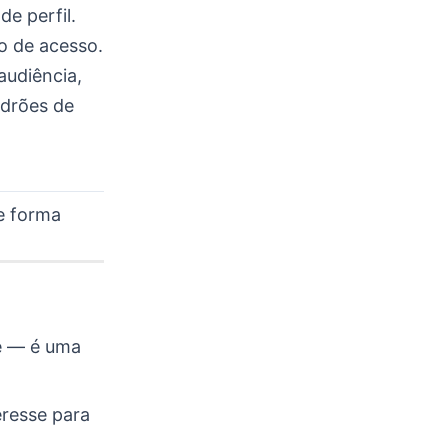
de perfil.
o de acesso.
audiência,
adrões de
de forma
e — é uma
eresse para