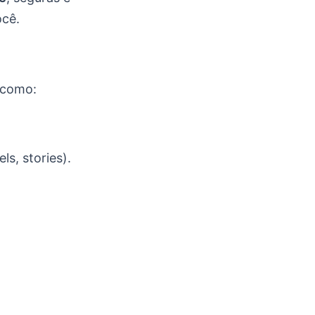
ocê.
 como:
s, stories).