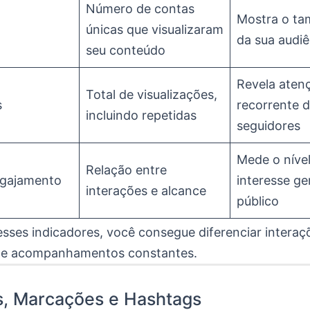
Número de contas
Mostra o ta
únicas que visualizaram
da sua audiê
seu conteúdo
Revela aten
Total de visualizações,
s
recorrente 
incluindo repetidas
seguidores
Mede o níve
Relação entre
ngajamento
interesse g
interações e alcance
público
esses indicadores, você consegue diferenciar interaç
 de acompanhamentos constantes.
, Marcações e Hashtags