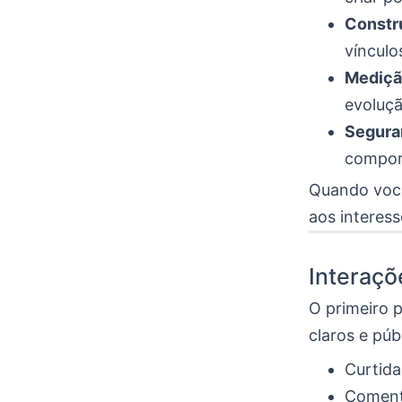
Constr
vínculo
Mediçã
evoluçã
Segura
compor
Quando você
aos interess
Interaçõ
O primeiro 
claros e púb
Curtida
Comentá