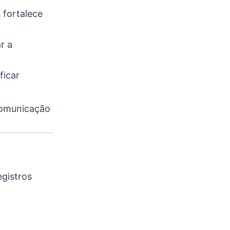
 fortalece
r a
ficar
comunicação
egistros