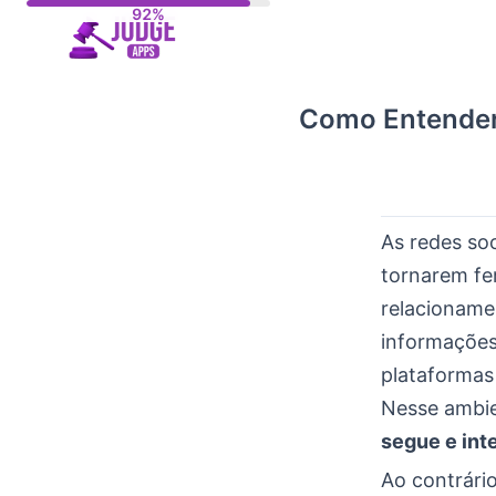
Skip
to
content
Como Entender
As redes so
tornarem fe
relacioname
informaçõe
plataformas
Nesse ambie
segue e int
Ao contrári