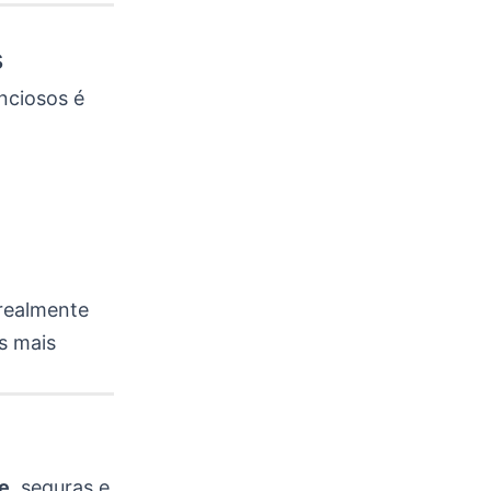
s
enciosos é
 realmente
s mais
se
, seguras e