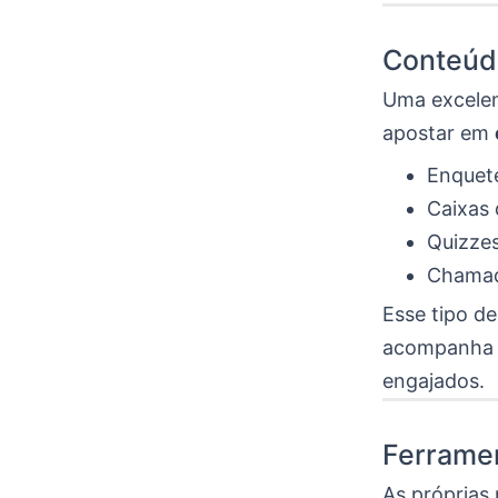
Conteúdo
Uma excelent
apostar em
Enquete
Caixas 
Quizzes
Chamada
Esse tipo d
acompanha s
engajados.
Ferramen
As próprias