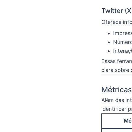
Twitter (X
Oferece in
Impress
Número 
Interaç
Essas ferra
clara sobre 
Métricas
Além das int
identificar 
Mé