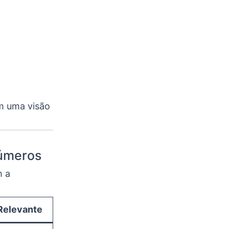
m uma visão
Números
 a
Relevante