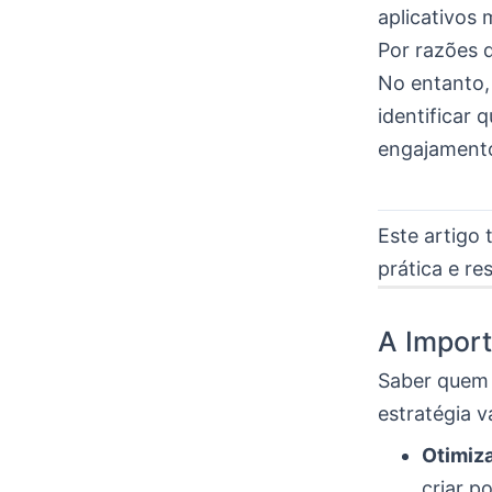
aplicativos 
Por razões 
No entanto, 
identificar
engajament
Este artigo 
prática e re
A Import
Saber quem 
estratégia v
Otimiz
criar p