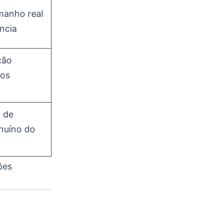
manho real
ncia
ção
dos
l de
enuíno do
ões