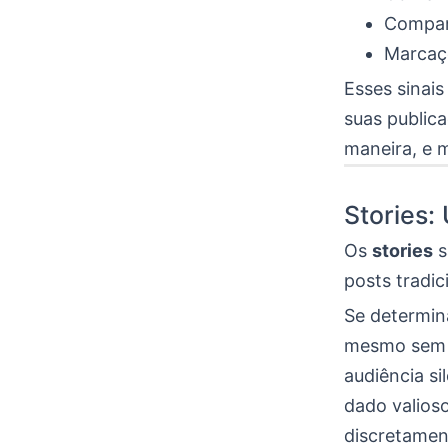
Compart
Marcaç
Esses sinai
suas public
maneira, e 
Stories:
Os
stories
s
posts tradic
Se determin
mesmo sem c
audiência si
dado valios
discretamen