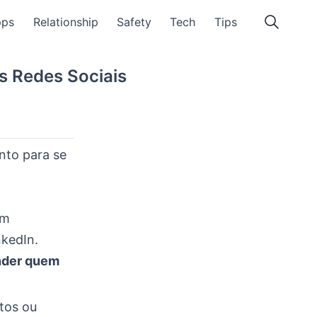
pps
Relationship
Safety
Tech
Tips
 Redes Sociais
nto para se
em
nkedIn.
nder quem
tos ou