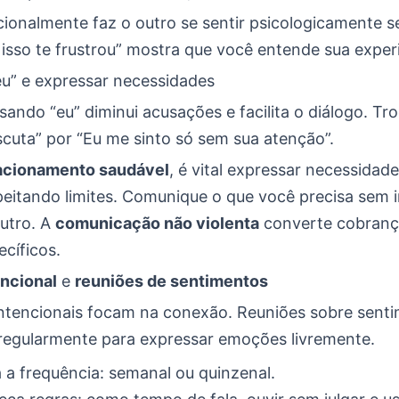
ionalmente faz o outro se sentir psicologicamente s
isso te frustrou” mostra que você entende sua exper
eu” e expressar necessidades
ando “eu” diminui acusações e facilita o diálogo. Tr
cuta” por “Eu me sinto só sem sua atenção”.
acionamento saudável
, é vital expressar necessidad
peitando limites. Comunique o que você precisa sem i
utro. A
comunicação não violenta
converte cobran
cíficos.
encional
e
reuniões de sentimentos
ntencionais focam na conexão. Reuniões sobre sent
egularmente para expressar emoções livremente.
 a frequência: semanal ou quinzenal.