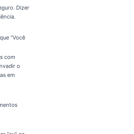
eguro. Dizer
iência.
oque “Você
es com
nvadir o
ças em
imentos