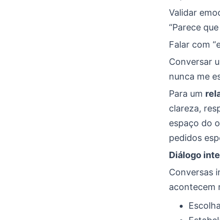
Validar emoc
“Parece que 
Falar com “
Conversar us
nunca me es
Para um
rel
clareza, res
espaço do o
pedidos espe
Diálogo int
Conversas i
acontecem r
Escolha