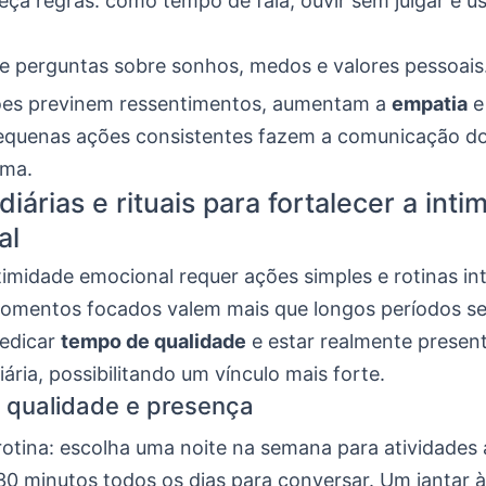
eça regras: como tempo de fala, ouvir sem julgar e us
e perguntas sobre sonhos, medos e valores pessoais
ões previnem ressentimentos, aumentam a
empatia
e
Pequenas ações consistentes fazem a comunicação do
ima.
diárias e rituais para fortalecer a int
al
timidade emocional requer ações simples e rotinas in
omentos focados valem mais que longos períodos s
Dedicar
tempo de qualidade
e estar realmente prese
ária, possibilitando um vínculo mais forte.
 qualidade e presença
rotina: escolha uma noite na semana para atividades 
0 minutos todos os dias para conversar. Um jantar à 