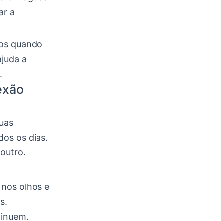
ar a
dos quando
ajuda a
.
exão
uas
dos os dias.
 outro.
r nos olhos e
s.
minuem.