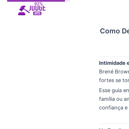
Skip
to
content
Como De
Intimidade 
Brené Brown.
fortes se t
Esse guia e
família ou a
confiança e