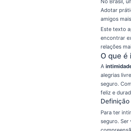
No Brasil, 
Adotar práti
amigos mais
Este texto 
encontrar ex
relações mai
O que é 
A
intimidad
alegrias liv
seguro. Com
feliz e dura
Definição
Para ter int
seguro. Ser
compreensão