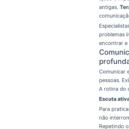
antigas.
Ter
comunicaçã
Especialista
problemas ín
encontrar e
Comunica
profund
Comunicar e
pessoas. Ex
A rotina do 
Escuta ativ
Para pratica
não interrom
Repetindo o