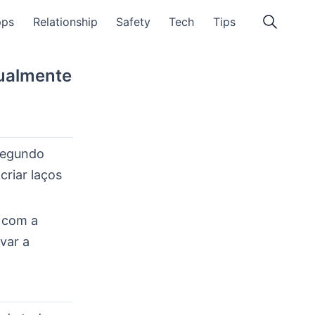
pps
Relationship
Safety
Tech
Tips
ualmente
segundo
criar laços
, com a
var a