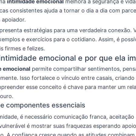
uma
intimidade emocional
melhora a segurança e vida
cas consistentes ajuda a tornar o dia a dia com parce
 apoiador.
apresenta estratégias para uma verdadeira conexão. 
emplos e exercícios para o cotidiano. Assim, é possív
s firmes e felizes.
intimidade emocional e por que ela i
e emocional
permite compartilhar sentimentos, pen
remente. Isso fortalece o vínculo entre casais, criand
preender esse conceito é chave para manter um re
douro.
 e componentes essenciais
imidade, é necessário comunicação franca, aceitação 
 vulnerável é mostrar suas fraquezas esperando apoio
. A confiança cresce quando as atitudes combinam