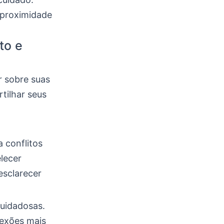
 proximidade
to e
r sobre suas
tilhar seus
 conflitos
elecer
esclarecer
cuidadosas.
nexões mais