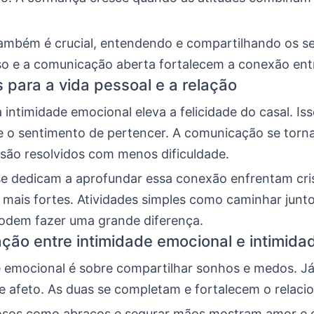
ambém é crucial, entendendo e compartilhando os s
sso e a comunicação aberta fortalecem a conexão entr
s para a vida pessoal e a relação
 intimidade emocional eleva a felicidade do casal. Is
e o sentimento de pertencer. A comunicação se torna 
 são resolvidos com menos dificuldade.
se dedicam a aprofundar essa conexão enfrentam cris
 mais fortes. Atividades simples como caminhar junt
odem fazer uma grande diferença.
ação entre intimidade emocional e intimidad
e emocional é sobre compartilhar sonhos e medos. Já 
e e afeto. As duas se completam e fortalecem o relac
osos como abraços e segurar mãos mostram amor e 