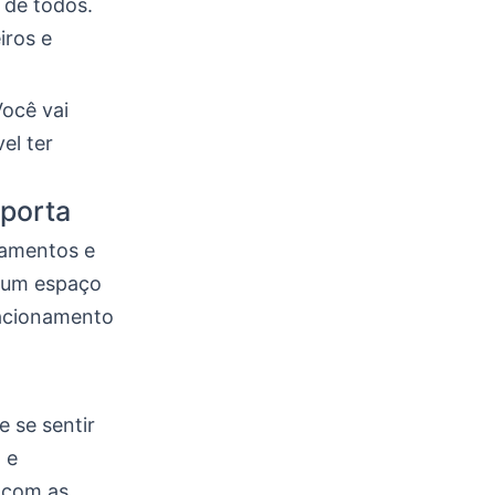
 de todos.
iros e
Você vai
el ter
mporta
samentos e
o um espaço
lacionamento
e se sentir
 e
 com as