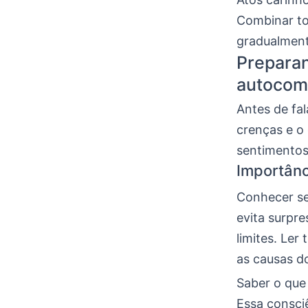
Combinar to
gradualment
Preparan
autocom
Antes de fa
crenças e o 
sentimentos
Importân
Conhecer s
evita surpre
limites. Ler
as causas 
Saber o que 
Essa consci