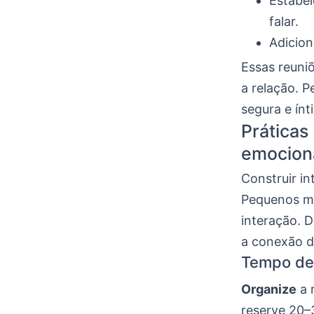
Estabel
falar.
Adicion
Essas reuni
a relação. 
segura e ínt
Práticas 
emocion
Construir in
Pequenos m
interação. 
a conexão di
Tempo de
Organize
a 
reserve 20–3