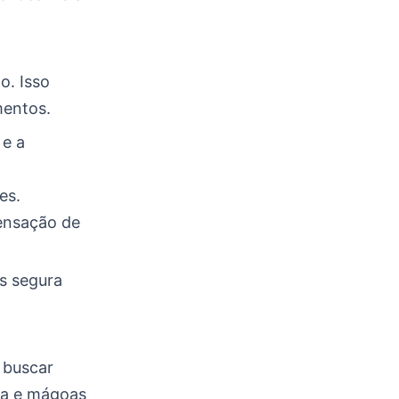
o. Isso
mentos.
 e a
es.
sensação de
is segura
 buscar
ha e mágoas