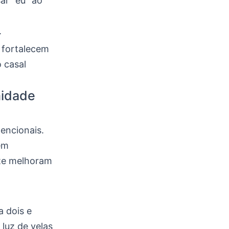
ar “eu” ao
.
 fortalecem
 casal
imidade
tencionais.
em
nte melhoram
a dois e
luz de velas