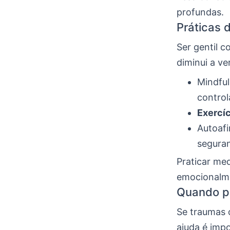
profundas.
Práticas 
Ser gentil c
diminui a v
Mindful
control
Exercíc
Autoafi
segura
Praticar med
emocionalm
Quando pr
Se traumas 
ajuda é imp