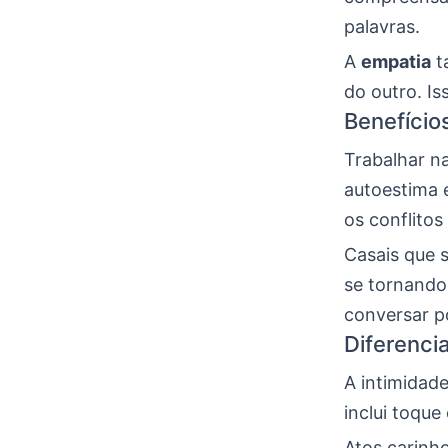
palavras.
A
empatia
t
do outro. I
Benefício
Trabalhar na
autoestima 
os conflitos
Casais que 
se tornando
conversar p
Diferenci
A intimidad
inclui toqu
Atos carinh