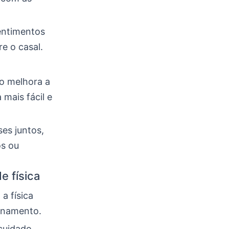
entimentos
e o casal.
so melhora a
mais fácil e
es juntos,
os ou
e física
a física
ionamento.
cuidado.