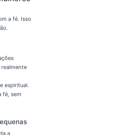
m a fé. Isso
são.
 ações
ê realmente
 espiritual.
 fé, sem
 pequenas
uda a