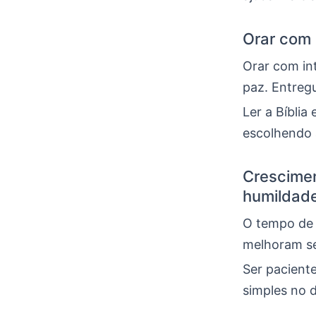
Orar com 
Orar com int
paz. Entreg
Ler a Bíblia
escolhendo 
Crescimen
humildad
O tempo de 
melhoram seu
Ser pacient
simples no 