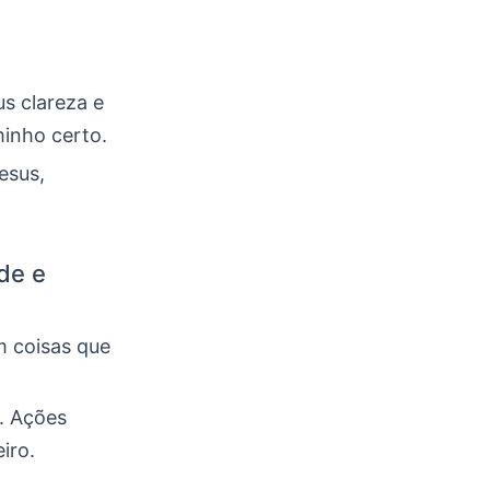
us clareza e
minho certo.
esus,
de e
m coisas que
. Ações
iro.