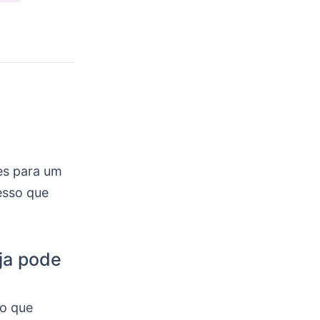
tes para um
esso que
ja pode
 o que