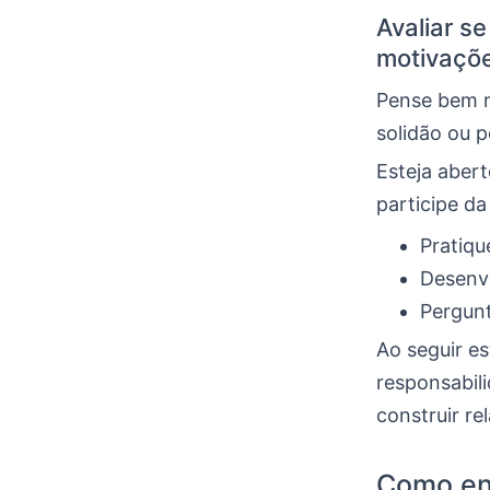
Avaliar s
motivaçõe
Pense bem n
solidão ou p
Esteja aber
participe da
Pratiqu
Desenv
Pergunt
Ao seguir e
responsabili
construir r
Como en