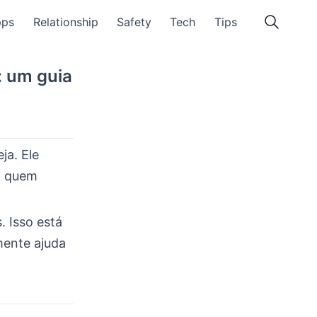
pps
Relationship
Safety
Tech
Tips
: um guia
ja. Ele
ra quem
. Isso está
mente ajuda