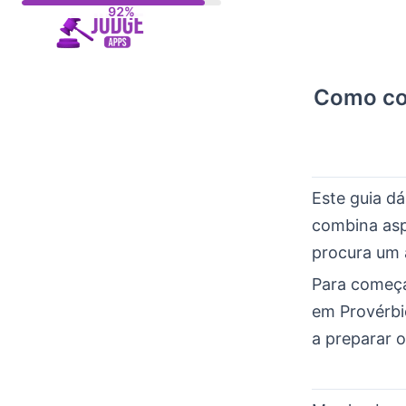
Skip
to
content
Como con
Este guia d
combina aspe
procura um a
Para começar
em Provérbi
a preparar 