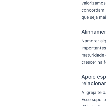
valorizamos
concordam m
que seja ma
Alinhamen
Namorar alg
importantes
maturidade 
crescer na f
Apoio esp
relaciona
A igreja te 
Esse suport