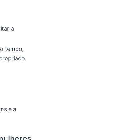
tar a
mo tempo,
apropriado.
uns e a
mulheres