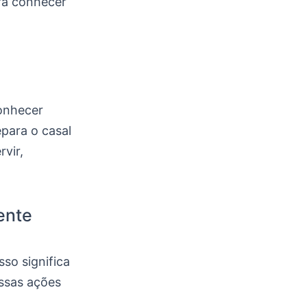
ara conhecer
conhecer
epara o casal
vir,
ente
sso significa
Essas ações