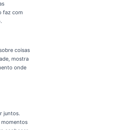
as
o faz com
.
sobre coisas
dade, mostra
amento onde
r juntos.
em momentos