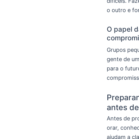
difíceis. F
o outro e fo
O papel d
compromi
Grupos pequ
gente de um 
para o futu
compromisso
Prepara
antes de
Antes de pro
orar, conhec
ajudam a cl