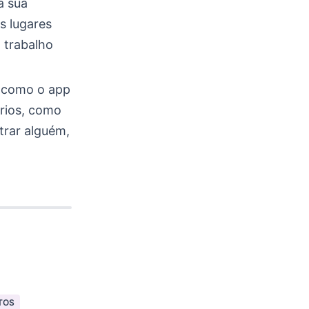
a sua
s lugares
 trabalho
, como o app
érios, como
trar alguém,
TOS