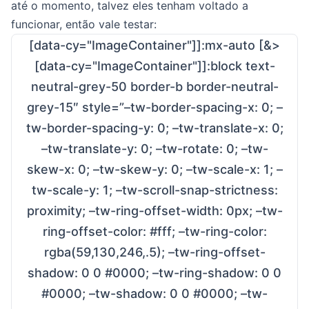
até o momento, talvez eles tenham voltado a
funcionar, então vale testar:
[data-cy="ImageContainer"]]:mx-auto [&>
[data-cy="ImageContainer"]]:block text-
neutral-grey-50 border-b border-neutral-
grey-15″ style=”–tw-border-spacing-x: 0; –
tw-border-spacing-y: 0; –tw-translate-x: 0;
–tw-translate-y: 0; –tw-rotate: 0; –tw-
skew-x: 0; –tw-skew-y: 0; –tw-scale-x: 1; –
tw-scale-y: 1; –tw-scroll-snap-strictness:
proximity; –tw-ring-offset-width: 0px; –tw-
ring-offset-color: #fff; –tw-ring-color:
rgba(59,130,246,.5); –tw-ring-offset-
shadow: 0 0 #0000; –tw-ring-shadow: 0 0
#0000; –tw-shadow: 0 0 #0000; –tw-