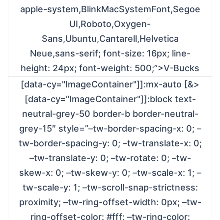
apple-system,BlinkMacSystemFont,Segoe
UI,Roboto,Oxygen-
Sans,Ubuntu,Cantarell,Helvetica
Neue,sans-serif; font-size: 16px; line-
height: 24px; font-weight: 500;”>V-Bucks
[data-cy="ImageContainer"]]:mx-auto [&>
[data-cy="ImageContainer"]]:block text-
neutral-grey-50 border-b border-neutral-
grey-15″ style=”–tw-border-spacing-x: 0; –
tw-border-spacing-y: 0; –tw-translate-x: 0;
–tw-translate-y: 0; –tw-rotate: 0; –tw-
skew-x: 0; –tw-skew-y: 0; –tw-scale-x: 1; –
tw-scale-y: 1; –tw-scroll-snap-strictness:
proximity; –tw-ring-offset-width: 0px; –tw-
ring-offset-color: #fff; –tw-ring-color: