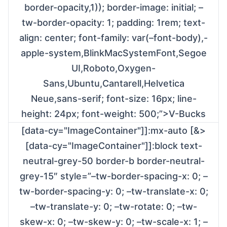
border-opacity,1)); border-image: initial; –
tw-border-opacity: 1; padding: 1rem; text-
align: center; font-family: var(–font-body),-
apple-system,BlinkMacSystemFont,Segoe
UI,Roboto,Oxygen-
Sans,Ubuntu,Cantarell,Helvetica
Neue,sans-serif; font-size: 16px; line-
height: 24px; font-weight: 500;”>V-Bucks
[data-cy="ImageContainer"]]:mx-auto [&>
[data-cy="ImageContainer"]]:block text-
neutral-grey-50 border-b border-neutral-
grey-15″ style=”–tw-border-spacing-x: 0; –
tw-border-spacing-y: 0; –tw-translate-x: 0;
–tw-translate-y: 0; –tw-rotate: 0; –tw-
skew-x: 0; –tw-skew-y: 0; –tw-scale-x: 1; –