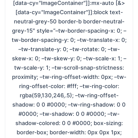
[data-cy="ImageContainer"]]:mx-auto [&>
[data-cy="ImageContainer"]]:block text-
neutral-grey-50 border-b border-neutral-
grey-15″ style=”–tw-border-spacing-x: 0; –
tw-border-spacing-y: 0; –tw-translate-x: 0;
–tw-translate-y: 0; –tw-rotate: 0; –tw-
skew-x: 0; –tw-skew-y: 0; –tw-scale-x: 1; –
tw-scale-y: 1; –tw-scroll-snap-strictness:
proximity; –tw-ring-offset-width: 0px; –tw-
ring-offset-color: #fff; –tw-ring-color:
rgba(59,130,246,.5); –tw-ring-offset-
shadow: 0 0 #0000; –tw-ring-shadow: 0 0
#0000; –tw-shadow: 0 0 #0000; –tw-
shadow-colored: 0 0 #0000; box-sizing:
border-box; border-width: 0px 0px 1px;