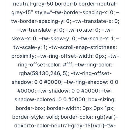
neutral-grey-50 border-b border-neutral-
grey-15″ style=”–tw-border-spacing-x: 0; –
tw-border-spacing-y: 0; –tw-translate-x: 0;
–tw-translate-y: 0; –tw-rotate: 0; –tw-
skew-x: 0; –tw-skew-y: 0; –tw-scale-x: 1; –
tw-scale-y: 1; –tw-scroll-snap-strictness:
proximity; –tw-ring-offset-width: 0px; –tw-
ring-offset-color: #fff; –tw-ring-color:
rgba(59,130,246,.5); –tw-ring-offset-
shadow: 0 0 #0000; –tw-ring-shadow: 0 0
#0000; –tw-shadow: 0 0 #0000; –tw-
shadow-colored: 0 0 #0000; box-sizing:
border-box; border-width: 0px 0px 1px;
border-style: solid; border-color: rgb(var(–
dexerto-color-neutral-grey-15)/var(–tw-