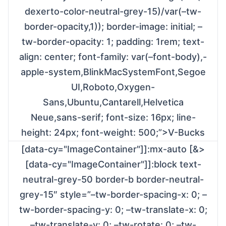
dexerto-color-neutral-grey-15)/var(–tw-
border-opacity,1)); border-image: initial; –
tw-border-opacity: 1; padding: 1rem; text-
align: center; font-family: var(–font-body),-
apple-system,BlinkMacSystemFont,Segoe
UI,Roboto,Oxygen-
Sans,Ubuntu,Cantarell,Helvetica
Neue,sans-serif; font-size: 16px; line-
height: 24px; font-weight: 500;”>V-Bucks
[data-cy="ImageContainer"]]:mx-auto [&>
[data-cy="ImageContainer"]]:block text-
neutral-grey-50 border-b border-neutral-
grey-15″ style=”–tw-border-spacing-x: 0; –
tw-border-spacing-y: 0; –tw-translate-x: 0;
–tw-translate-y: 0; –tw-rotate: 0; –tw-