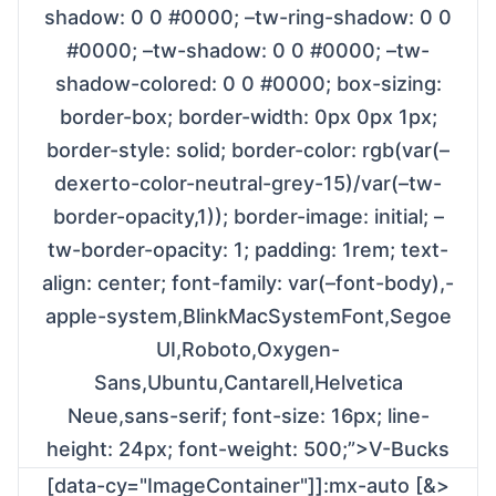
shadow: 0 0 #0000; –tw-ring-shadow: 0 0
#0000; –tw-shadow: 0 0 #0000; –tw-
shadow-colored: 0 0 #0000; box-sizing:
border-box; border-width: 0px 0px 1px;
border-style: solid; border-color: rgb(var(–
dexerto-color-neutral-grey-15)/var(–tw-
border-opacity,1)); border-image: initial; –
tw-border-opacity: 1; padding: 1rem; text-
align: center; font-family: var(–font-body),-
apple-system,BlinkMacSystemFont,Segoe
UI,Roboto,Oxygen-
Sans,Ubuntu,Cantarell,Helvetica
Neue,sans-serif; font-size: 16px; line-
height: 24px; font-weight: 500;”>V-Bucks
[data-cy="ImageContainer"]]:mx-auto [&>