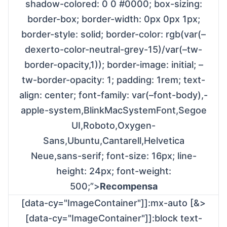
shadow-colored: 0 0 #0000; box-sizing:
border-box; border-width: 0px 0px 1px;
border-style: solid; border-color: rgb(var(–
dexerto-color-neutral-grey-15)/var(–tw-
border-opacity,1)); border-image: initial; –
tw-border-opacity: 1; padding: 1rem; text-
align: center; font-family: var(–font-body),-
apple-system,BlinkMacSystemFont,Segoe
UI,Roboto,Oxygen-
Sans,Ubuntu,Cantarell,Helvetica
Neue,sans-serif; font-size: 16px; line-
height: 24px; font-weight:
500;”>
Recompensa
[data-cy="ImageContainer"]]:mx-auto [&>
[data-cy="ImageContainer"]]:block text-