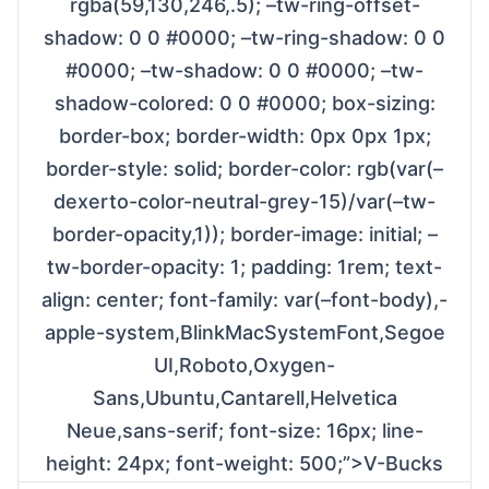
rgba(59,130,246,.5); –tw-ring-offset-
shadow: 0 0 #0000; –tw-ring-shadow: 0 0
#0000; –tw-shadow: 0 0 #0000; –tw-
shadow-colored: 0 0 #0000; box-sizing:
border-box; border-width: 0px 0px 1px;
border-style: solid; border-color: rgb(var(–
dexerto-color-neutral-grey-15)/var(–tw-
border-opacity,1)); border-image: initial; –
tw-border-opacity: 1; padding: 1rem; text-
align: center; font-family: var(–font-body),-
apple-system,BlinkMacSystemFont,Segoe
UI,Roboto,Oxygen-
Sans,Ubuntu,Cantarell,Helvetica
Neue,sans-serif; font-size: 16px; line-
height: 24px; font-weight: 500;”>V-Bucks