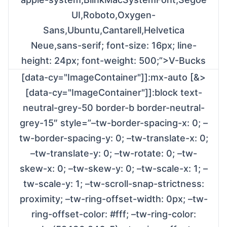
UI,Roboto,Oxygen-
Sans,Ubuntu,Cantarell,Helvetica
Neue,sans-serif; font-size: 16px; line-
height: 24px; font-weight: 500;”>V-Bucks
[data-cy="ImageContainer"]]:mx-auto [&>
[data-cy="ImageContainer"]]:block text-
neutral-grey-50 border-b border-neutral-
grey-15″ style=”–tw-border-spacing-x: 0; –
tw-border-spacing-y: 0; –tw-translate-x: 0;
–tw-translate-y: 0; –tw-rotate: 0; –tw-
skew-x: 0; –tw-skew-y: 0; –tw-scale-x: 1; –
tw-scale-y: 1; –tw-scroll-snap-strictness:
proximity; –tw-ring-offset-width: 0px; –tw-
ring-offset-color: #fff; –tw-ring-color: