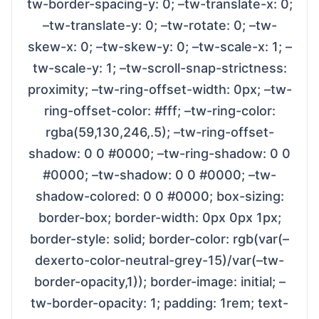
tw-border-spacing-y: 0; –tw-translate-x: 0;
–tw-translate-y: 0; –tw-rotate: 0; –tw-
skew-x: 0; –tw-skew-y: 0; –tw-scale-x: 1; –
tw-scale-y: 1; –tw-scroll-snap-strictness:
proximity; –tw-ring-offset-width: 0px; –tw-
ring-offset-color: #fff; –tw-ring-color:
rgba(59,130,246,.5); –tw-ring-offset-
shadow: 0 0 #0000; –tw-ring-shadow: 0 0
#0000; –tw-shadow: 0 0 #0000; –tw-
shadow-colored: 0 0 #0000; box-sizing:
border-box; border-width: 0px 0px 1px;
border-style: solid; border-color: rgb(var(–
dexerto-color-neutral-grey-15)/var(–tw-
border-opacity,1)); border-image: initial; –
tw-border-opacity: 1; padding: 1rem; text-