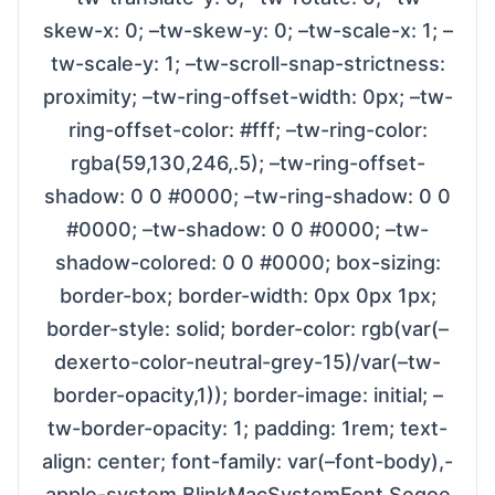
skew-x: 0; –tw-skew-y: 0; –tw-scale-x: 1; –
tw-scale-y: 1; –tw-scroll-snap-strictness:
proximity; –tw-ring-offset-width: 0px; –tw-
ring-offset-color: #fff; –tw-ring-color:
rgba(59,130,246,.5); –tw-ring-offset-
shadow: 0 0 #0000; –tw-ring-shadow: 0 0
#0000; –tw-shadow: 0 0 #0000; –tw-
shadow-colored: 0 0 #0000; box-sizing:
border-box; border-width: 0px 0px 1px;
border-style: solid; border-color: rgb(var(–
dexerto-color-neutral-grey-15)/var(–tw-
border-opacity,1)); border-image: initial; –
tw-border-opacity: 1; padding: 1rem; text-
align: center; font-family: var(–font-body),-
apple-system,BlinkMacSystemFont,Segoe