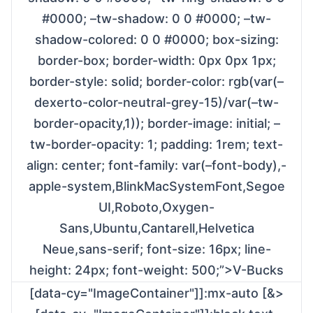
#0000; –tw-shadow: 0 0 #0000; –tw-
shadow-colored: 0 0 #0000; box-sizing:
border-box; border-width: 0px 0px 1px;
border-style: solid; border-color: rgb(var(–
dexerto-color-neutral-grey-15)/var(–tw-
border-opacity,1)); border-image: initial; –
tw-border-opacity: 1; padding: 1rem; text-
align: center; font-family: var(–font-body),-
apple-system,BlinkMacSystemFont,Segoe
UI,Roboto,Oxygen-
Sans,Ubuntu,Cantarell,Helvetica
Neue,sans-serif; font-size: 16px; line-
height: 24px; font-weight: 500;”>V-Bucks
[data-cy="ImageContainer"]]:mx-auto [&>