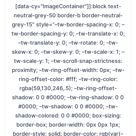
[data-cy="ImageContainer"]]:block text-
neutral-grey-50 border-b border-neutral-
grey-15″ style=”–tw-border-spacing-x: 0; –
tw-border-spacing-y: 0; –tw-translate-x: 0;
–tw-translate-y: 0; –tw-rotate: 0; –tw-
skew-x: 0; –tw-skew-y: 0; –tw-scale-x: 1; –
tw-scale-y: 1; –tw-scroll-snap-strictness:
proximity; –tw-ring-offset-width: 0px; –tw-
ring-offset-color: #fff; –tw-ring-color:
rgba(59,130,246,.5); –tw-ring-offset-
shadow: 0 0 #0000; –tw-ring-shadow: 0 0
#0000; –tw-shadow: 0 0 #0000; –tw-
shadow-colored: 0 0 #0000; box-sizing:
border-box; border-width: 0px 0px 1px;
border-style: solid; border-color: rgb(var(–