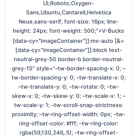
UI,Roboto,Oxygen-
Sans,Ubuntu,Cantarell,Helvetica
Neue,sans-serif; font-size: 16px; line-
height: 24px; font-weight: 500;”>V-Bucks
[data-cy="ImageContainer"]]:mx-auto [&>
[data-cy="ImageContainer"]]:block text-
neutral-grey-50 border-b border-neutral-
grey-15″ style=”–tw-border-spacing-x: 0; –
tw-border-spacing-y: 0; –tw-translate-x: 0;
–tw-translate-y: 0; –tw-rotate: 0; –tw-
skew-x: 0; –tw-skew-y: 0; –tw-scale-x: 1; –
tw-scale-y: 1; –tw-scroll-snap-strictness:
proximity; –tw-ring-offset-width: 0px; –tw-
ring-offset-color: #fff; –tw-ring-color:
rgba(59,130,246,.5); –tw-ring-offset-