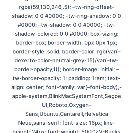
rgba(59,130,246,.5); –tw-ring-offset-
shadow: 0 0 #0000; –tw-ring-shadow: 0 0
#0000; –tw-shadow: 0 0 #0000; –tw-
shadow-colored: 0 0 #0000; box-sizing:
border-box; border-width: 0px 0px 1px;
border-style: solid; border-color: rgb(var(–
dexerto-color-neutral-grey-15)/var(–tw-
border-opacity,1)); border-image: initial; –
tw-border-opacity: 1; padding: 1rem; text-
align: center; font-family: var(–font-body),-
apple-system,BlinkMacSystemFont,Segoe
UI,Roboto,Oxygen-
Sans,Ubuntu,Cantarell,Helvetica
Neue,sans-serif; font-size: 16px; line-
height: 24px; font-weight: 500;”>V-Bucks