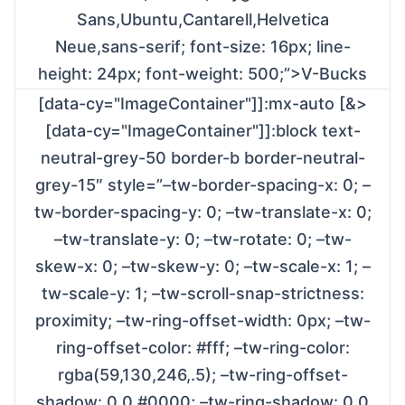
Sans,Ubuntu,Cantarell,Helvetica
Neue,sans-serif; font-size: 16px; line-
height: 24px; font-weight: 500;”>V-Bucks
[data-cy="ImageContainer"]]:mx-auto [&>
[data-cy="ImageContainer"]]:block text-
neutral-grey-50 border-b border-neutral-
grey-15″ style=”–tw-border-spacing-x: 0; –
tw-border-spacing-y: 0; –tw-translate-x: 0;
–tw-translate-y: 0; –tw-rotate: 0; –tw-
skew-x: 0; –tw-skew-y: 0; –tw-scale-x: 1; –
tw-scale-y: 1; –tw-scroll-snap-strictness:
proximity; –tw-ring-offset-width: 0px; –tw-
ring-offset-color: #fff; –tw-ring-color:
rgba(59,130,246,.5); –tw-ring-offset-
shadow: 0 0 #0000; –tw-ring-shadow: 0 0