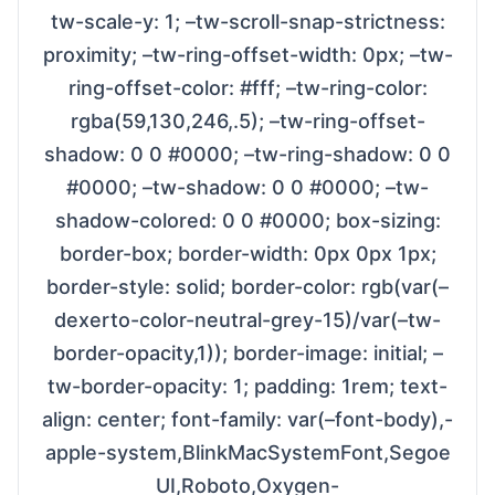
tw-scale-y: 1; –tw-scroll-snap-strictness:
proximity; –tw-ring-offset-width: 0px; –tw-
ring-offset-color: #fff; –tw-ring-color:
rgba(59,130,246,.5); –tw-ring-offset-
shadow: 0 0 #0000; –tw-ring-shadow: 0 0
#0000; –tw-shadow: 0 0 #0000; –tw-
shadow-colored: 0 0 #0000; box-sizing:
border-box; border-width: 0px 0px 1px;
border-style: solid; border-color: rgb(var(–
dexerto-color-neutral-grey-15)/var(–tw-
border-opacity,1)); border-image: initial; –
tw-border-opacity: 1; padding: 1rem; text-
align: center; font-family: var(–font-body),-
apple-system,BlinkMacSystemFont,Segoe
UI,Roboto,Oxygen-