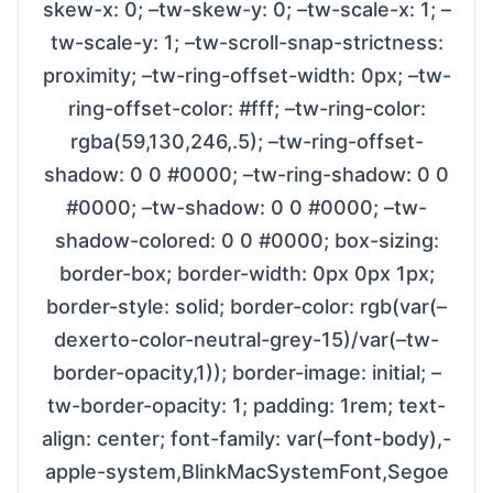
skew-x: 0; –tw-skew-y: 0; –tw-scale-x: 1; –
tw-scale-y: 1; –tw-scroll-snap-strictness:
proximity; –tw-ring-offset-width: 0px; –tw-
ring-offset-color: #fff; –tw-ring-color:
rgba(59,130,246,.5); –tw-ring-offset-
shadow: 0 0 #0000; –tw-ring-shadow: 0 0
#0000; –tw-shadow: 0 0 #0000; –tw-
shadow-colored: 0 0 #0000; box-sizing:
border-box; border-width: 0px 0px 1px;
border-style: solid; border-color: rgb(var(–
dexerto-color-neutral-grey-15)/var(–tw-
border-opacity,1)); border-image: initial; –
tw-border-opacity: 1; padding: 1rem; text-
align: center; font-family: var(–font-body),-
apple-system,BlinkMacSystemFont,Segoe