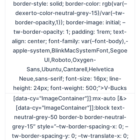
border-style: solid; border-color: rgb(var(–
dexerto-color-neutral-grey-15)/var(–tw-
border-opacity,1)); border-image: initial; –
tw-border-opacity: 1; padding: 1rem; text-
align: center; font-family: var(–font-body),-
apple-system,BlinkMacSystemFont,Segoe
UI,Roboto,Oxygen-
Sans,Ubuntu,Cantarell,Helvetica
Neue,sans-serif; font-size: 16px; line-
height: 24px; font-weight: 500;”>V-Bucks
[data-cy="ImageContainer"]]:mx-auto [&>
[data-cy="ImageContainer"]]:block text-
neutral-grey-50 border-b border-neutral-
grey-15″ style=”–tw-border-spacing-x: 0; –
tw-border-spacing-y: 0; –tw-translate-x: 0;