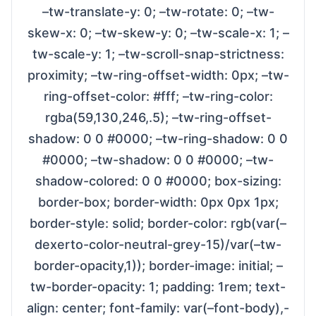
–tw-translate-y: 0; –tw-rotate: 0; –tw-
skew-x: 0; –tw-skew-y: 0; –tw-scale-x: 1; –
tw-scale-y: 1; –tw-scroll-snap-strictness:
proximity; –tw-ring-offset-width: 0px; –tw-
ring-offset-color: #fff; –tw-ring-color:
rgba(59,130,246,.5); –tw-ring-offset-
shadow: 0 0 #0000; –tw-ring-shadow: 0 0
#0000; –tw-shadow: 0 0 #0000; –tw-
shadow-colored: 0 0 #0000; box-sizing:
border-box; border-width: 0px 0px 1px;
border-style: solid; border-color: rgb(var(–
dexerto-color-neutral-grey-15)/var(–tw-
border-opacity,1)); border-image: initial; –
tw-border-opacity: 1; padding: 1rem; text-
align: center; font-family: var(–font-body),-