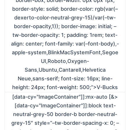
border-box; border-width: 0px 0px 1px;
border-style: solid; border-color: rgb(var(–
dexerto-color-neutral-grey-15)/var(–tw-
border-opacity,1)); border-image: initial; –
tw-border-opacity: 1; padding: 1rem; text-
align: center; font-family: var(–font-body),-
apple-system,BlinkMacSystemFont,Segoe
UI,Roboto,Oxygen-
Sans,Ubuntu,Cantarell,Helvetica
Neue,sans-serif; font-size: 16px; line-
height: 24px; font-weight: 500;”>V-Bucks
[data-cy="ImageContainer"]]:mx-auto [&>
[data-cy="ImageContainer"]]:block text-
neutral-grey-50 border-b border-neutral-
grey-15″ style=”–tw-border-spacing-x: 0; –