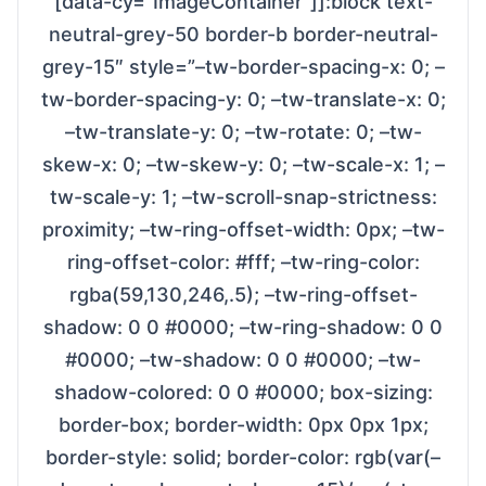
[data-cy="ImageContainer"]]:block text-
neutral-grey-50 border-b border-neutral-
grey-15″ style=”–tw-border-spacing-x: 0; –
tw-border-spacing-y: 0; –tw-translate-x: 0;
–tw-translate-y: 0; –tw-rotate: 0; –tw-
skew-x: 0; –tw-skew-y: 0; –tw-scale-x: 1; –
tw-scale-y: 1; –tw-scroll-snap-strictness:
proximity; –tw-ring-offset-width: 0px; –tw-
ring-offset-color: #fff; –tw-ring-color:
rgba(59,130,246,.5); –tw-ring-offset-
shadow: 0 0 #0000; –tw-ring-shadow: 0 0
#0000; –tw-shadow: 0 0 #0000; –tw-
shadow-colored: 0 0 #0000; box-sizing:
border-box; border-width: 0px 0px 1px;
border-style: solid; border-color: rgb(var(–