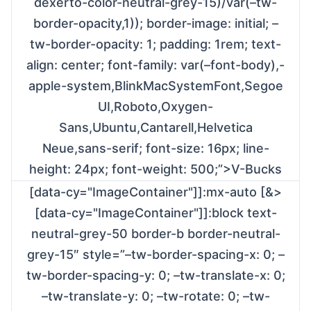
dexerto-color-neutral-grey-15)/var(–tw-
border-opacity,1)); border-image: initial; –
tw-border-opacity: 1; padding: 1rem; text-
align: center; font-family: var(–font-body),-
apple-system,BlinkMacSystemFont,Segoe
UI,Roboto,Oxygen-
Sans,Ubuntu,Cantarell,Helvetica
Neue,sans-serif; font-size: 16px; line-
height: 24px; font-weight: 500;”>V-Bucks
[data-cy="ImageContainer"]]:mx-auto [&>
[data-cy="ImageContainer"]]:block text-
neutral-grey-50 border-b border-neutral-
grey-15″ style=”–tw-border-spacing-x: 0; –
tw-border-spacing-y: 0; –tw-translate-x: 0;
–tw-translate-y: 0; –tw-rotate: 0; –tw-