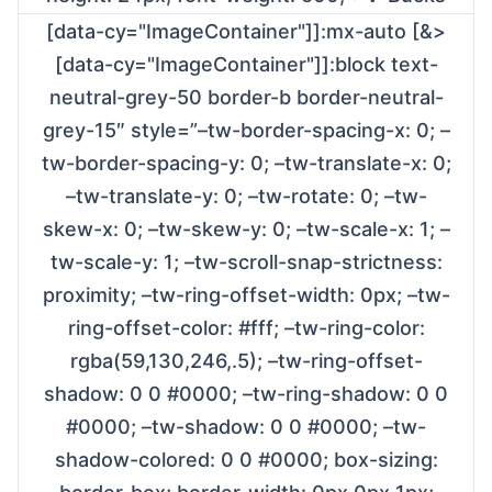
[data-cy="ImageContainer"]]:mx-auto [&>
[data-cy="ImageContainer"]]:block text-
neutral-grey-50 border-b border-neutral-
grey-15″ style=”–tw-border-spacing-x: 0; –
tw-border-spacing-y: 0; –tw-translate-x: 0;
–tw-translate-y: 0; –tw-rotate: 0; –tw-
skew-x: 0; –tw-skew-y: 0; –tw-scale-x: 1; –
tw-scale-y: 1; –tw-scroll-snap-strictness:
proximity; –tw-ring-offset-width: 0px; –tw-
ring-offset-color: #fff; –tw-ring-color:
rgba(59,130,246,.5); –tw-ring-offset-
shadow: 0 0 #0000; –tw-ring-shadow: 0 0
#0000; –tw-shadow: 0 0 #0000; –tw-
shadow-colored: 0 0 #0000; box-sizing: