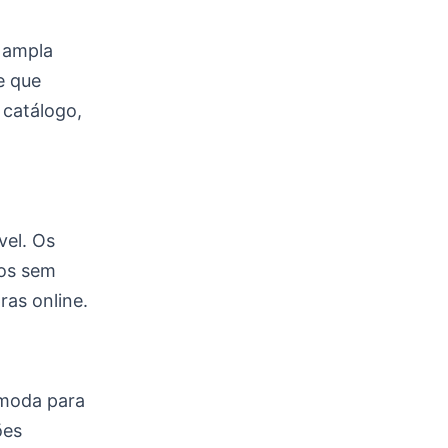
a ampla
e que
 catálogo,
vel. Os
ios sem
as online.
 moda para
ões