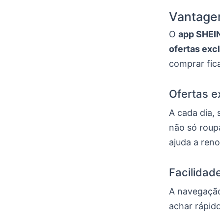
Vantage
O
app SHEI
ofertas exc
comprar fica
Ofertas e
A cada dia,
não só roup
ajuda a ren
Facilidad
A navegaçã
achar rápido