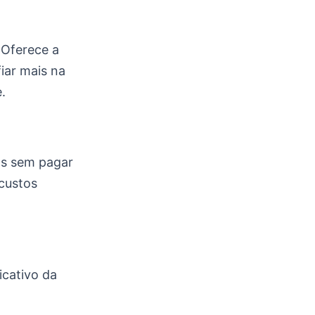
 Oferece a
iar mais na
.
os sem pagar
 custos
icativo da