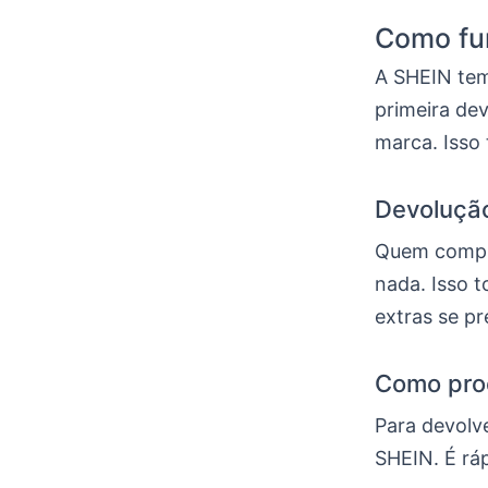
Como fun
A SHEIN tem
primeira de
marca. Isso
Devolução
Quem compra
nada. Isso t
extras se p
Como pro
Para devolve
SHEIN. É rá