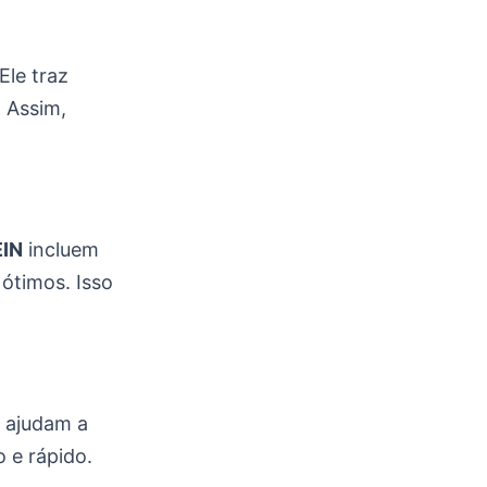
le traz
 Assim,
EIN
incluem
ótimos. Isso
a ajudam a
 e rápido.