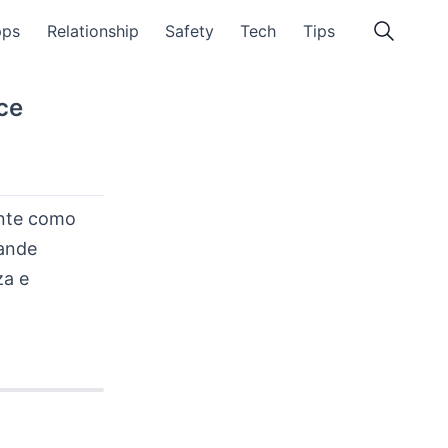
pps
Relationship
Safety
Tech
Tips
ce
ente como
rande
za e