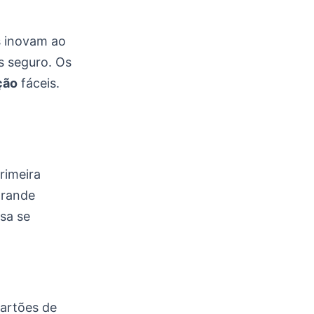
s inovam ao
s seguro. Os
ção
fáceis.
rimeira
grande
sa se
artões de