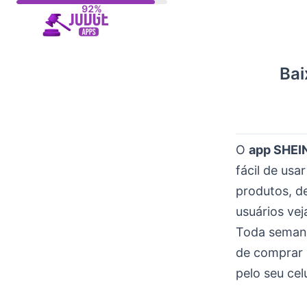
Skip
to
content
Bai
O
app SHEI
fácil de us
produtos, de
usuários ve
Toda semana
de comprar 
pelo seu celu