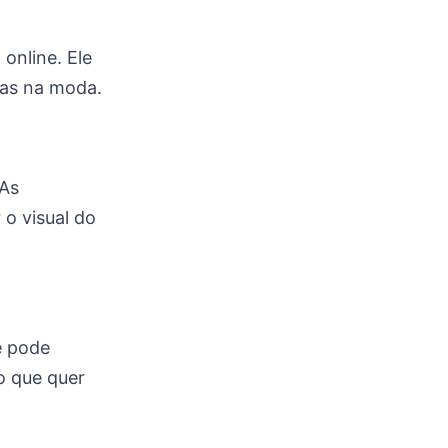
online. Ele
upas na moda.
 As
 o visual do
ê pode
 o que quer