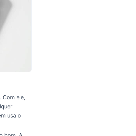
 Com ele,
lquer
em usa o
ço bom. A