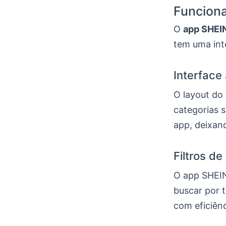
Funcion
O
app SHEI
tem uma inte
Interface
O layout do
categorias s
app, deixand
Filtros d
O app SHEIN
buscar por t
com eficiênc