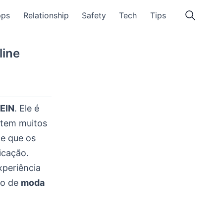
pps
Relationship
Safety
Tech
Tips
line
EIN
. Ele é
o tem muitos
te que os
icação.
xperiência
vo de
moda