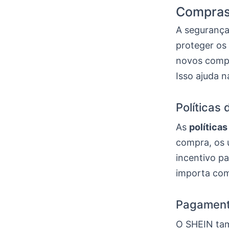
Compras
A segurança
proteger os
novos comp
Isso ajuda n
Políticas
As
política
compra, os 
incentivo p
importa com 
Pagamento
O SHEIN tam