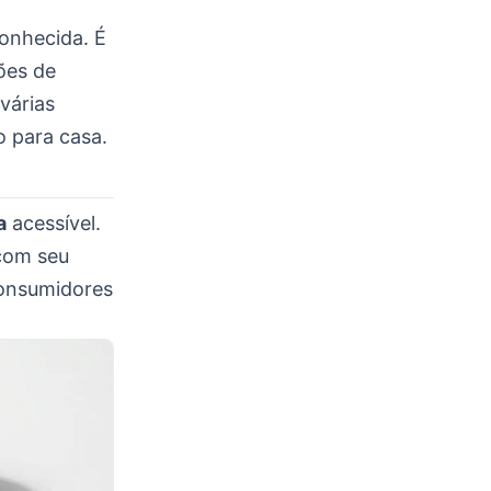
onhecida. É
ões de
várias
o para casa.
a
acessível.
com seu
consumidores