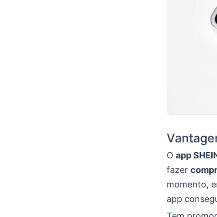
Vantage
O
app SHEI
fazer
compr
momento, em
app conseg
Tem promoçõ