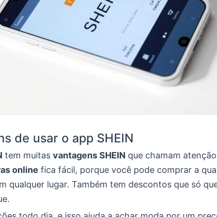
ns de usar o app SHEIN
N
tem muitas
vantagens SHEIN
que chamam atenção.
as online
fica fácil, porque você pode comprar a qua
 qualquer lugar. Também tem descontos que só qu
ue.
es todo dia, e isso ajuda a achar moda por um pre