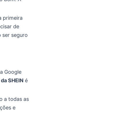
 primeira
cisar de
p ser seguro
na Google
o da SHEIN
é
so a todas as
ções e