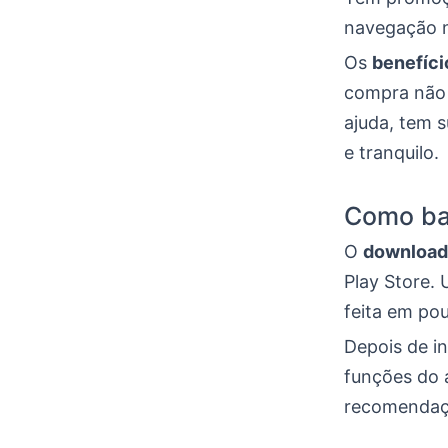
navegação n
Os
benefíci
compra não 
ajuda, tem 
e tranquilo.
Como ba
O
download
Play Store.
feita em po
Depois de in
funções do 
recomendaçõ