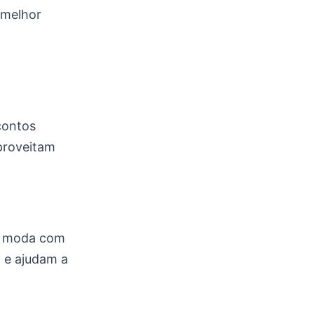
 melhor
contos
aproveitam
r moda com
 e ajudam a