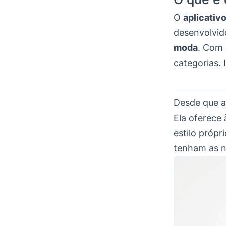
O
aplicativ
desenvolvid
moda
. Com 
categorias. 
Desde que a
Ela oferece
estilo próp
tenham as n