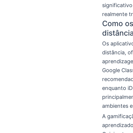
significati
realmente t
Como os 
distânci
Os aplicati
distância, o
aprendizage
Google Clas
recomendada
enquanto iD
principalme
ambientes e
A gamificaçã
aprendizado