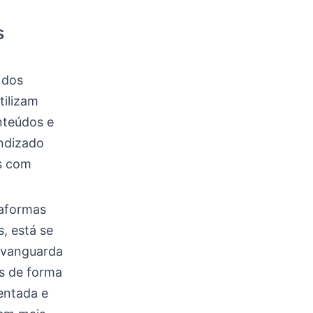
s
 dos
tilizam
nteúdos e
endizado
s com
taformas
s, está se
 vanguarda
s de forma
entada e