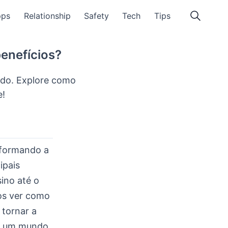
pps
Relationship
Safety
Tech
Tips
enefícios?
ado. Explore como
e!
sformando a
ipais
ino até o
os ver como
 tornar a
ir um mundo