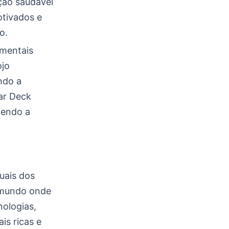
ção saudável
otivados e
o.
amentais
ojo
ndo a
ar Deck
tendo a
uais dos
m mundo onde
nologias,
is ricas e