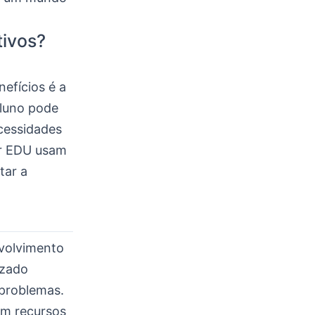
tivos?
efícios é a
aluno pode
cessidades
lr EDU usam
tar a
nvolvimento
izado
 problemas.
em recursos