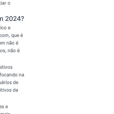
iar o
em 2024?
ico e
room, que é
uem não é
os, não é
itivos
 focando na
uários de
itivos da
es e