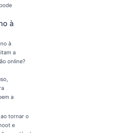
 pode
no à
ino à
litam a
ão online?
uso,
ra
 bem a
 ao tornar o
hoot e