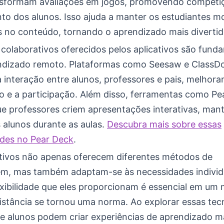
nsformam avaliações em jogos, promovendo competi
to dos alunos. Isso ajuda a manter os estudiantes m
s no conteúdo, tornando o aprendizado mais divertid
 colaborativos oferecidos pelos aplicativos são fund
ndizado remoto. Plataformas como Seesaw e ClassD
interação entre alunos, professores e pais, melhora
 e a participação. Além disso, ferramentas como Pe
e professores criem apresentações interativas, man
 alunos durante as aulas.
Descubra mais sobre essas
ades no Pear Deck
.
ativos não apenas oferecem diferentes métodos de
m, mas também adaptam-se às necessidades individ
lexibilidade que eles proporcionam é essencial em u
istância se tornou uma norma. Ao explorar essas tec
e alunos podem criar experiências de aprendizado ma