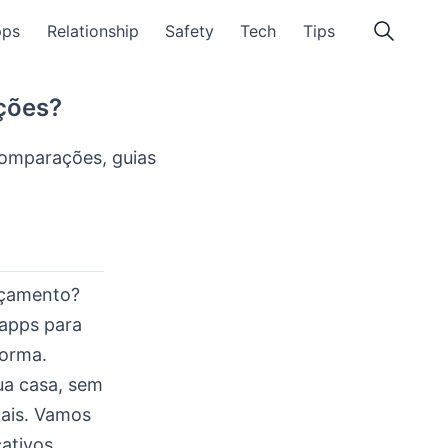
pps
Relationship
Safety
Tech
Tips
pções?
 comparações, guias
rçamento?
 apps para
forma.
ua casa, sem
nais. Vamos
cativos