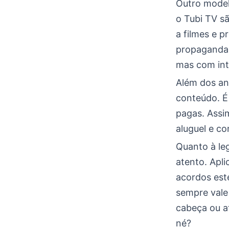
Outro model
o Tubi TV s
a filmes e 
propagandas
mas com int
Além dos an
conteúdo. É 
pagas. Assi
aluguel e c
Quanto à le
atento. Apl
acordos est
sempre vale 
cabeça ou a
né?