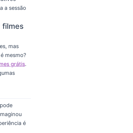
a a sessão
 filmes
es, mas
o é mesmo?
lmes grátis
.
lgumas
 pode
 imaginou
periência é