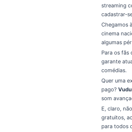
streaming c
cadastrar-se
Chegamos à 
cinema nacio
algumas pér
Para os fãs
garante atu
comédias.
Quer uma ex
pago?
Vudu
som avançad
E, claro, nã
gratuitos, a
para todos o