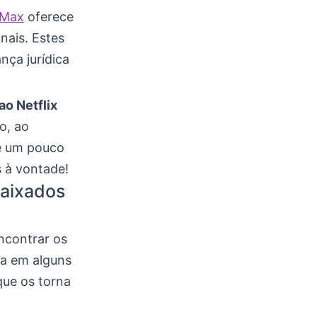
Max
oferece
nais. Estes
nça jurídica
ao Netflix
o, ao
ce um pouco
s à vontade!
baixados
encontrar os
da em alguns
que os torna