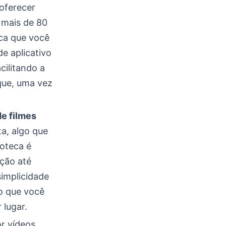
oferecer
 mais de 80
ica que você
de aplicativo
cilitando a
que, uma vez
e filmes
ta, algo que
ioteca é
ção até
implicidade
do que você
 lugar.
r vídeos