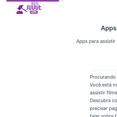
Skip
to
content
Apps 
Apps para assistir
Procurando 
Você está n
assistir fil
Descubra co
precisar pa
falar sobre 