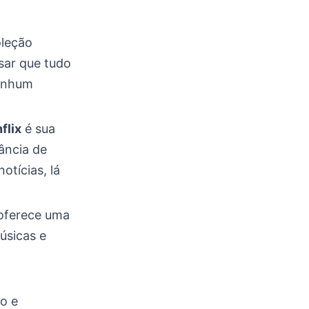
oleção
nsar que tudo
nenhum
flix
é sua
ância de
otícias, lá
 oferece uma
úsicas e
vo e