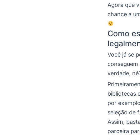
Agora que v
chance a um
Como ess
legalme
Você já se 
conseguem o
verdade, né
Primeiramen
bibliotecas 
por exemplo
seleção de 
Assim, bast
parceira pa