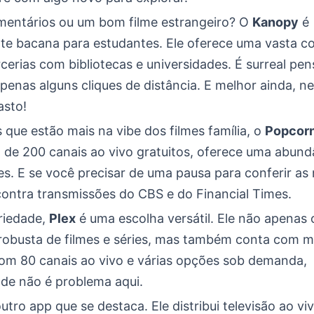
entários ou um bom filme estrangeiro? O
Kanopy
é
te bacana para estudantes. Ele oferece uma vasta c
cerias com bibliotecas e universidades. É surreal pe
apenas alguns cliques de distância. E melhor ainda, 
asto!
 que estão mais na vibe dos filmes família, o
Popcorn
 de 200 canais ao vivo gratuitos, oferece uma abund
ies. E se você precisar de uma pausa para conferir as n
ntra transmissões do CBS e do Financial Times.
riedade,
Plex
é uma escolha versátil. Ele não apenas
robusta de filmes e séries, mas também conta com m
om 80 canais ao vivo e várias opções sob demanda,
ade não é problema aqui.
utro app que se destaca. Ele distribui televisão ao vi