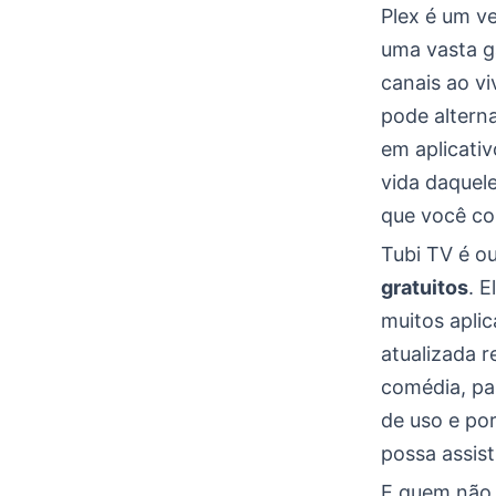
Plex é um v
uma vasta g
canais ao vi
pode alterna
em aplicativ
vida daquel
que você com
Tubi TV é o
gratuitos
. 
muitos aplic
atualizada 
comédia, pa
de uso e por
possa assist
E quem não 