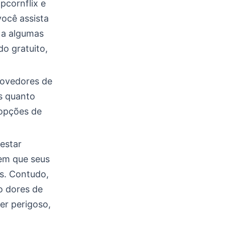
pcornflix e
você assista
 a algumas
o gratuito,
rovedores de
as quanto
 opções de
estar
em que seus
is. Contudo,
do dores de
er perigoso,