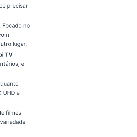
cê precisar
. Focado no
 com
tro lugar.
bi TV
tários, e
 quanto
K UHD e
de filmes
 variedade