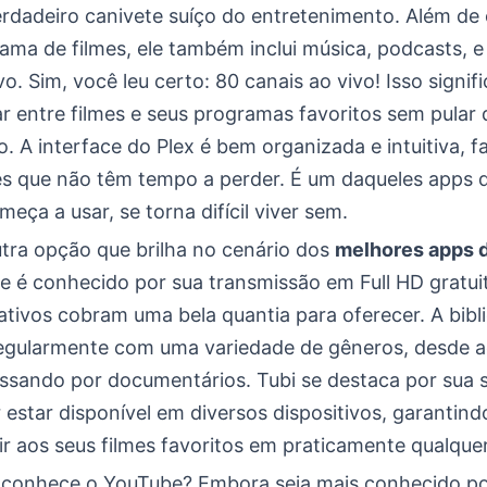
erdadeiro canivete suíço do entretenimento. Além de 
ama de filmes, ele também inclui música, podcasts, e
vo. Sim, você leu certo: 80 canais ao vivo! Isso signif
r entre filmes e seus programas favoritos sem pular 
o. A interface do Plex é bem organizada e intuitiva, fa
es que não têm tempo a perder. É um daqueles apps 
eça a usar, se torna difícil viver sem.
utra opção que brilha no cenário dos
melhores apps d
Ele é conhecido por sua transmissão em Full HD gratui
ativos cobram uma bela quantia para oferecer. A bibl
regularmente com uma variedade de gêneros, desde a
ssando por documentários. Tubi se destaca por sua s
 estar disponível em diversos dispositivos, garantin
ir aos seus filmes favoritos em praticamente qualquer
conhece o YouTube? Embora seja mais conhecido po