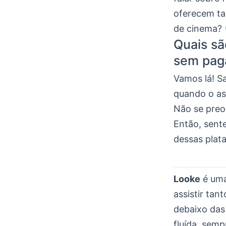
oferecem ta
de cinema?
Quais sã
sem pag
Vamos lá! S
quando o as
Não se preo
Então, sent
dessas plat
Looke
é uma
assistir tan
debaixo das 
fluída, semp