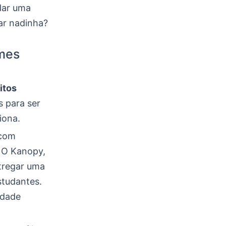
dar uma
ar nadinha?
lmes
itos
 para ser
iona.
 com
. O Kanopy,
ntregar uma
studantes.
idade