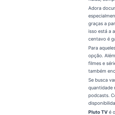
Adora docum
especialmen
graças a par
isso está a 
centavo é g
Para aqueles
opção. Além
filmes e sér
também enco
Se busca va
quantidade 
podcasts. C
disponibilid
Pluto TV
é o