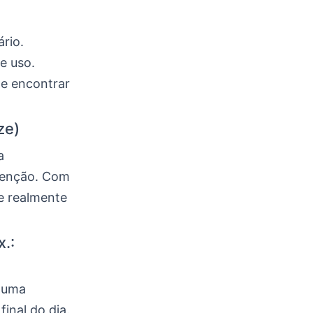
rio.
e uso.
de encontrar
ze)
a
atenção. Com
e realmente
.:
o uma
inal do dia.