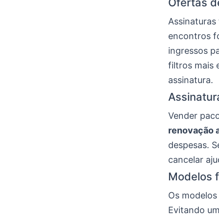
Ofertas d
Assinaturas
encontros fo
ingressos p
filtros mais
assinatura.
Assinatur
Vender paco
renovação 
despesas. Se
cancelar aju
Modelos f
Os modelos 
Evitando um