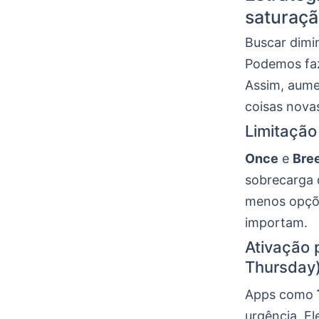
saturaç
Buscar dimi
Podemos faz
Assim, aume
coisas nova
Limitação 
Once
e
Bre
sobrecarga 
menos opçõe
importam.
Ativação 
Thursday
Apps como
urgência. El