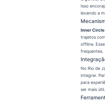
Isso encora
levando a ma
Mecanismo
Inner Circle
trajetos com
offline. Ess
frequentes.
Integraçã
No Rio de J
integrar. P
para experiê
ser mais útil
Ferrament