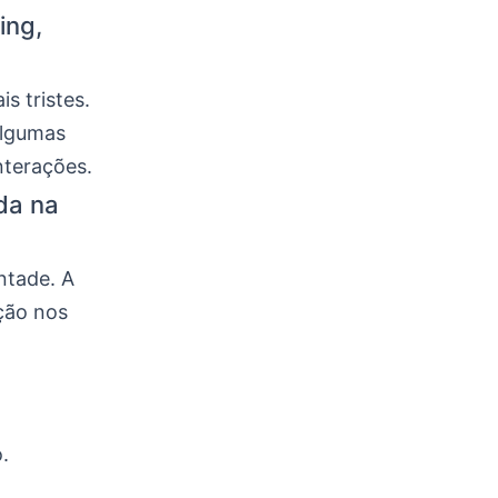
ing,
s tristes.
Algumas
nterações.
da na
ntade. A
ção nos
.