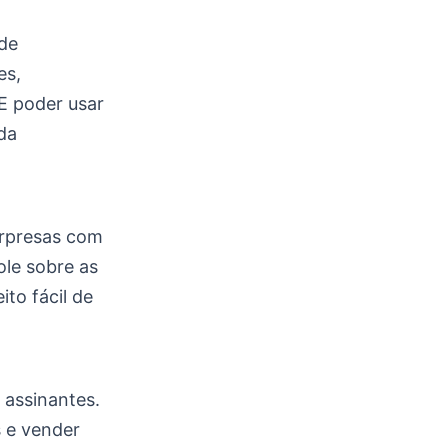
de
es,
E poder usar
 da
urpresas com
ole sobre as
to fácil de
 assinantes.
 e vender