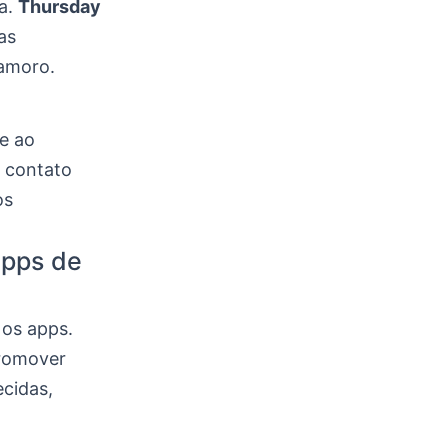
ça.
Thursday
as
amoro.
e ao
o contato
os
apps de
 os apps.
promover
ecidas,