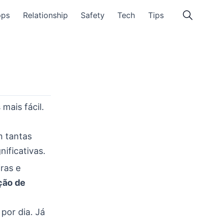
pps
Relationship
Safety
Tech
Tips
mais fácil.
m tantas
nificativas.
ras e
ção de
por dia. Já