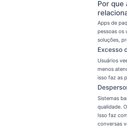
Por que 
relacio
Apps de paq
pessoas os 
soluções, p
Excesso d
Usuários ve
menos atenç
isso faz as 
Desperson
Sistemas ba
qualidade. O
Isso faz co
conversas v