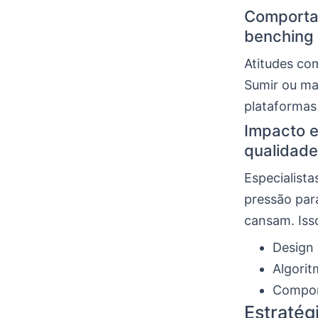
Comporta
benching 
Atitudes c
Sumir ou ma
plataformas 
Impacto e
qualidad
Especialista
pressão par
cansam. Iss
Design
Algorit
Compor
Estratég