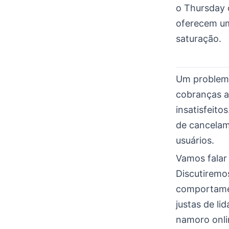
o Thursday 
oferecem uma
saturação.
Um problema
cobranças a
insatisfeito
de cancelam
usuários.
Vamos falar
Discutiremo
comportame
justas de li
namoro onlin