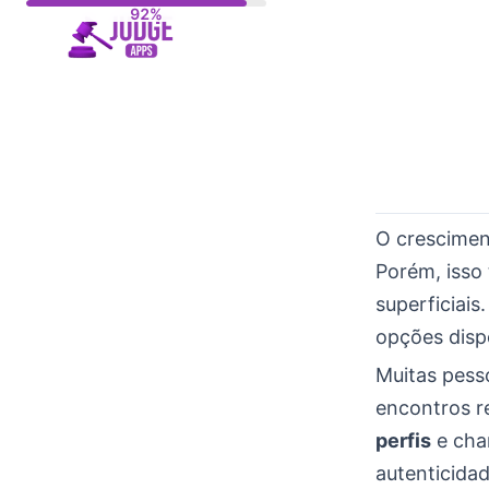
Skip
to
content
O crescimen
Porém, isso
superficiai
opções dispo
Muitas pess
encontros r
perfis
e cha
autenticidad