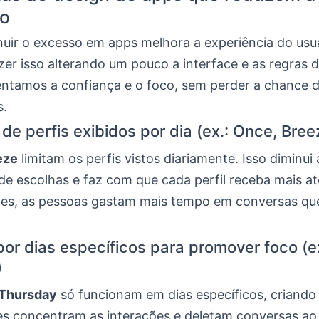
ão
nuir o excesso em apps melhora a experiência do usuá
er isso alterando um pouco a interface e as regras d
ntamos a confiança e o foco, sem perder a chance 
s.
de perfis exibidos por dia (ex.: Once, Bree
eze
limitam os perfis vistos diariamente. Isso diminui 
de escolhas e faz com que cada perfil receba mais 
s, as pessoas gastam mais tempo em conversas qu
por dias específicos para promover foco (ex
)
Thursday
só funcionam em dias específicos, criand
es concentram as interações e deletam conversas ao f