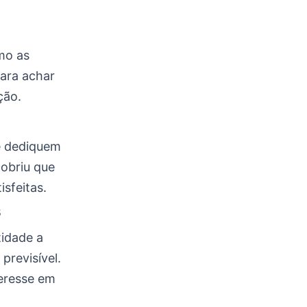
mo as
ara achar
ção.
e dediquem
obriu que
sfeitas.
s
idade a
previsível.
teresse em