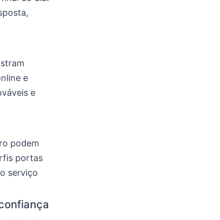
sposta,
ostram
nline e
ováveis e
oro podem
rfis portas
 o serviço
 confiança