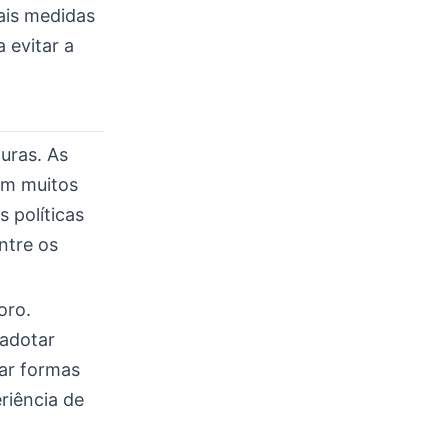
ais medidas
 evitar a
uras. As
am muitos
s políticas
ntre os
oro.
 adotar
ar formas
eriência de