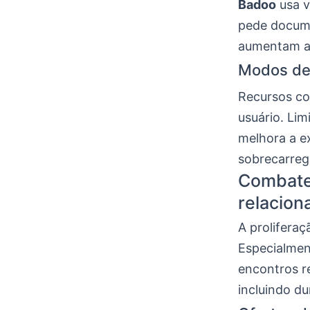
Badoo
usa v
pede documen
aumentam a 
Modos de 
Recursos co
usuário. Lim
melhora a e
sobrecarreg
Combaten
relacio
A prolifera
Especialmen
encontros re
incluindo d