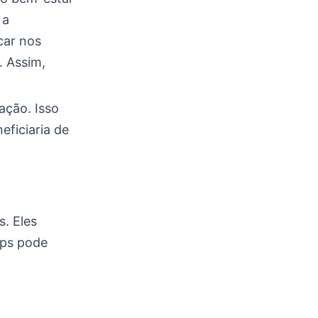
 a
car nos
. Assim,
ação. Isso
ficiaria de
. Eles
pps pode