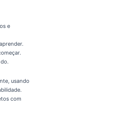
tos e
aprender.
 começar.
ndo.
ante, usando
bilidade.
jetos com