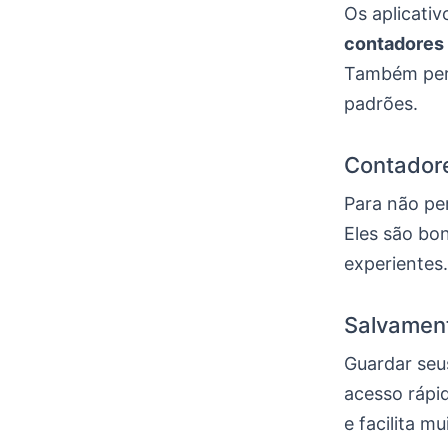
Os aplicativ
contadores
Também perm
padrões.
Contadore
Para não per
Eles são bo
experientes
Salvament
Guardar seus
acesso rápi
e facilita m