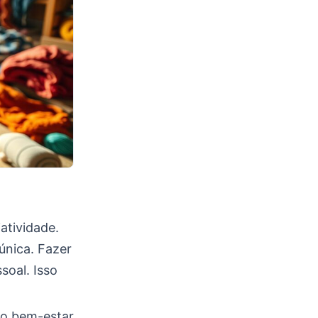
atividade.
única. Fazer
soal. Isso
 o bem-estar