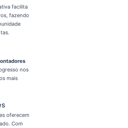
tiva facilita
vos, fazendo
unidade
tas.
ontadores
rogresso nos
os mais
es
les oferecem
izado. Com