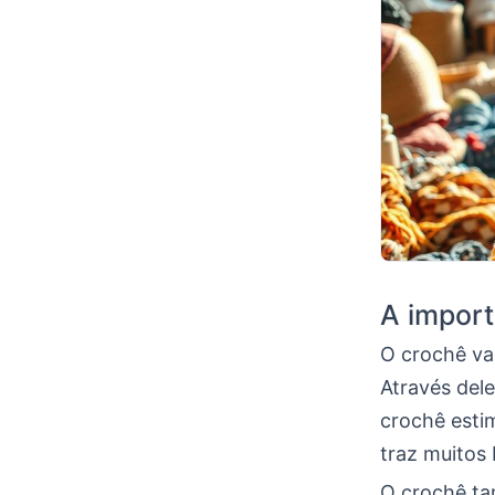
A import
O crochê va
Através dele
crochê esti
traz muitos 
O crochê ta