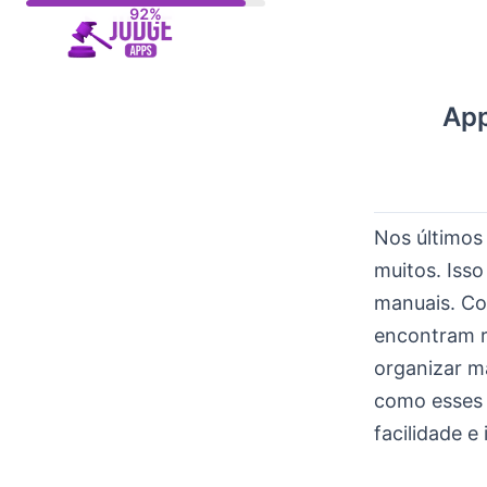
Skip
to
content
App
Nos últimos
muitos. Iss
manuais. 
encontram re
organizar ma
como esses 
facilidade e