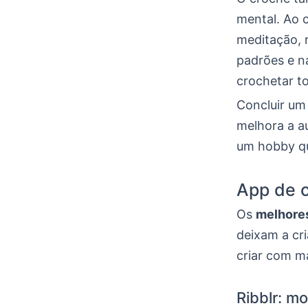
mental. Ao 
meditação, 
padrões e n
crochetar to
Concluir um
melhora a a
um hobby qu
App de c
Os
melhore
deixam a cri
criar com ma
Ribblr: mo