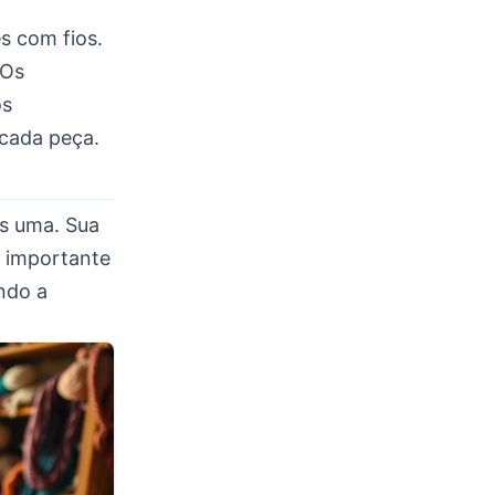
s com fios.
 Os
os
cada peça.
as uma. Sua
a importante
ndo a