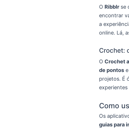
O
Ribblr
se 
encontrar v
a experiênc
online. Lá, 
Crochet: 
O
Crochet 
de pontos
e
projetos. É
experientes
Como usa
Os aplicati
guias para 