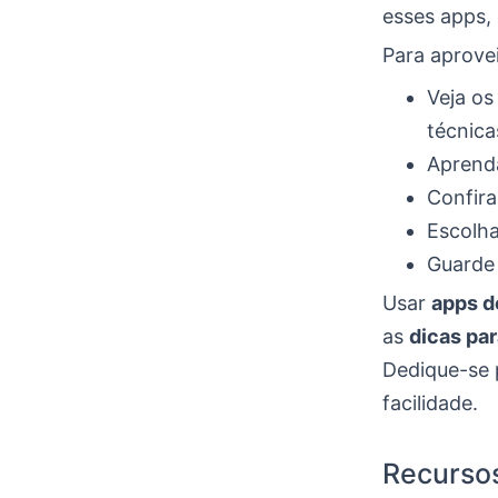
esses apps, 
Para aprovei
Veja os
técnica
Aprenda
Confira
Escolha
Guarde 
Usar
apps d
as
dicas pa
Dedique-se 
facilidade.
Recursos