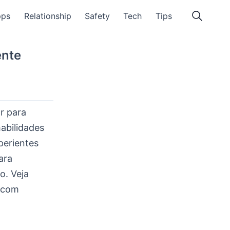
pps
Relationship
Safety
Tech
Tips
ente
r para
abilidades
perientes
ara
o. Veja
s com