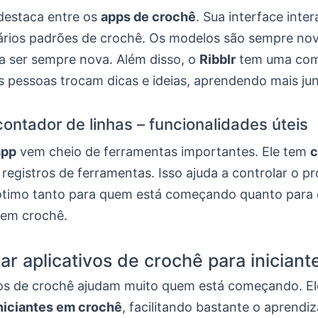
destaca entre os
apps de crochê
. Sua interface intera
ários padrões de crochê. Os modelos são sempre no
ia ser sempre nova. Além disso, o
Ribblr
tem uma com
as pessoas trocam dicas e ideias, aprendendo mais jun
contador de linhas – funcionalidades úteis
app
vem cheio de ferramentas importantes. Ele tem
c
 registros de ferramentas. Isso ajuda a controlar o p
 ótimo tanto para quem está começando quanto para 
 em crochê.
r aplicativos de crochê para iniciant
vos de crochê ajudam muito quem está começando. E
iniciantes em crochê
, facilitando bastante o aprend