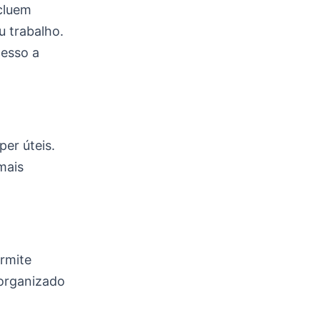
ncluem
u trabalho.
cesso a
per úteis.
mais
ermite
 organizado