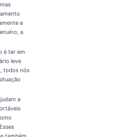
umas
rtamento
vamente e
enuíno, a
o é ter em
rio leve
, todos nós
situação
ajudam a
ortáveis
 como
 Esses
mas também