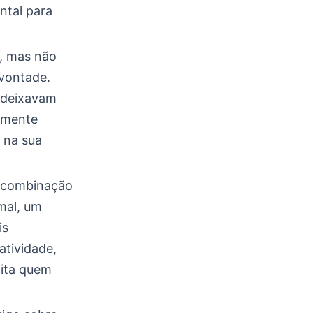
ntal para
r, mas não
 vontade.
e deixavam
lmente
 na sua
a combinação
mal, um
is
atividade,
lita quem