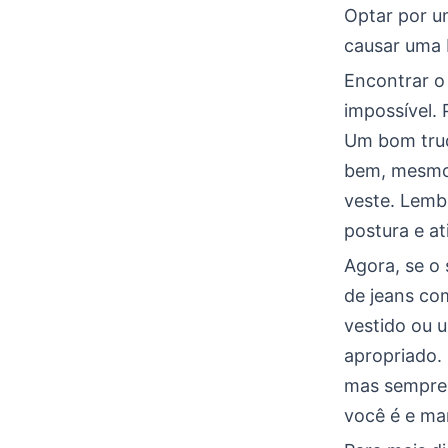
Optar por u
causar uma 
Encontrar o 
impossível. 
Um bom truq
bem, mesmo
veste. Lembr
postura e at
Agora, se o
de jeans co
vestido ou 
apropriado.
mas sempre 
você é e ma