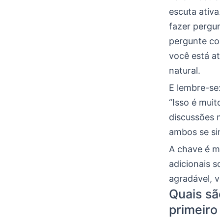
escuta ativ
fazer pergu
pergunte co
você está a
natural.
E lembre-se:
“Isso é muit
discussões 
ambos se si
A chave é ma
adicionais 
agradável, 
Quais sã
primeiro