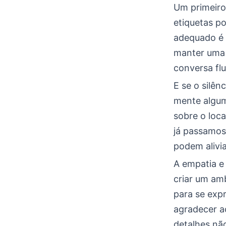
Um primeiro
etiquetas p
adequado é 
manter uma 
conversa fl
E se o silê
mente algum
sobre o loc
já passamos
podem alivia
A empatia e 
criar um am
para se exp
agradecer a
detalhes nã