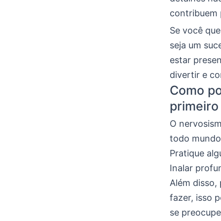
contribuem 
Se você que
seja um suc
estar presen
divertir e c
Como pos
primeiro
O nervosism
todo mundo.
Pratique alg
Inalar profu
Além disso,
fazer, isso 
se preocupe.