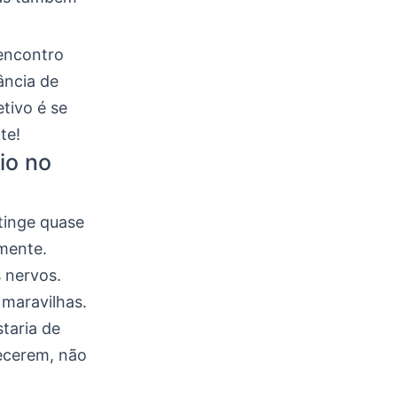
 encontro
ância de
tivo é se
te!
io no
tinge quase
mente.
 nervos.
 maravilhas.
taria de
tecerem, não