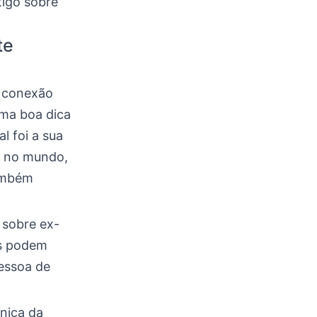
tigo sobre
te
a conexão
Uma boa dica
l foi a sua
a no mundo,
também
 sobre ex-
as podem
pessoa de
cnica da