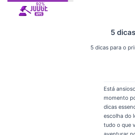
Skip
to
content
5 dica
5 dicas para o p
Está ansios
momento pod
dicas essenc
escolha do l
tudo o que 
aventurar n