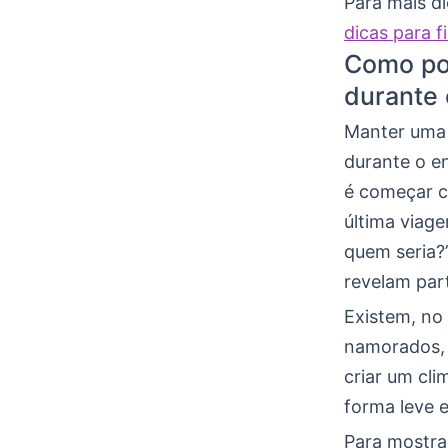
Para mais di
dicas para 
Como po
durante 
Manter uma 
durante o e
é começar co
última viag
quem seria?
revelam par
Existem, no
namorados, 
criar um cli
forma leve 
Para mostrar