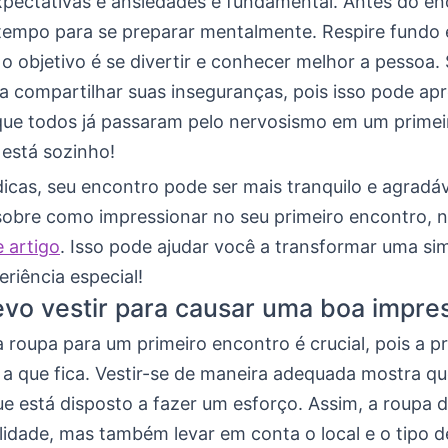
xpectativas e ansiedades é fundamental. Antes do en
tempo para se preparar mentalmente. Respire fundo 
o objetivo é se divertir e conhecer melhor a pessoa. 
a compartilhar suas inseguranças, pois isso pode apr
ue todos já passaram pelo nervosismo em um primei
está sozinho!
icas, seu encontro pode ser mais tranquilo e agradáv
 sobre como impressionar no seu primeiro encontro, 
e artigo
. Isso pode ajudar você a transformar uma si
riência especial!
vo vestir para causar uma boa impre
 roupa para um primeiro encontro é crucial, pois a p
 a que fica. Vestir-se de maneira adequada mostra q
e está disposto a fazer um esforço. Assim, a roupa de
lidade, mas também levar em conta o local e o tipo d