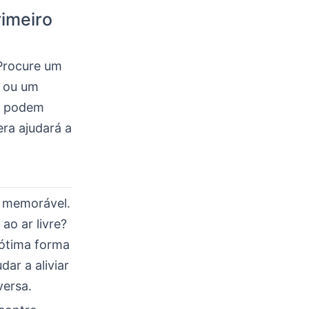
rimeiro
 Procure um
 ou um
ue podem
ra ajudará a
o memorável.
ao ar livre?
 ótima forma
dar a aliviar
versa.