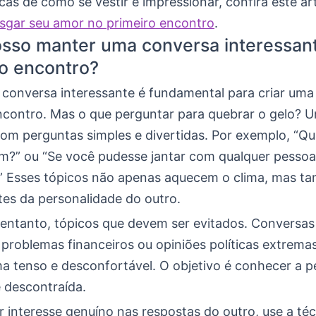
cas de como se vestir e impressionar, confira este ar
fisgar seu amor no primeiro encontro
.
sso manter uma conversa interessan
o encontro?
conversa interessante é fundamental para criar um
ncontro. Mas o que perguntar para quebrar o gelo? 
m perguntas simples e divertidas. Por exemplo, “Qua
em?” ou “Se você pudesse jantar com qualquer pesso
” Esses tópicos não apenas aquecem o clima, mas 
tes da personalidade do outro.
 entanto, tópicos que devem ser evitados. Conversas
problemas financeiros ou opiniões políticas extrem
ma tenso e desconfortável. O objetivo é conhecer a 
e descontraída.
 interesse genuíno nas respostas do outro, use a té