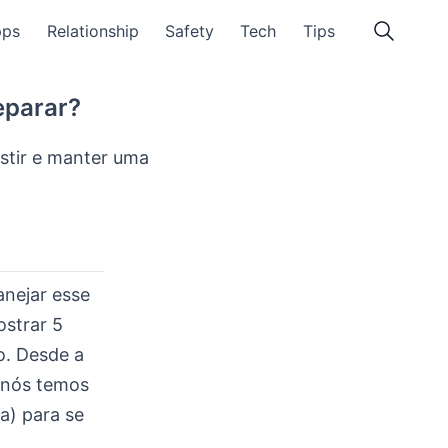
pps
Relationship
Safety
Tech
Tips
eparar?
stir e manter uma
anejar esse
ostrar 5
to. Desde a
, nós temos
a) para se