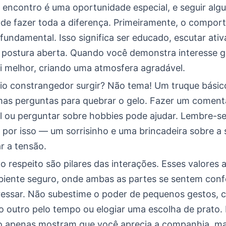
 encontro é uma oportunidade especial, e seguir alg
ode fazer toda a diferença. Primeiramente, o compo
fundamental. Isso significa ser educado, escutar ati
postura aberta. Quando você demonstra interesse g
ui melhor, criando uma atmosfera agradável.
ncio constrangedor surgir? Não tema! Um truque básic
as perguntas para quebrar o gelo. Fazer um comentá
al ou perguntar sobre hobbies pode ajudar. Lembre-se
 por isso — um sorrisinho e uma brincadeira sobre a 
r a tensão.
o respeito são pilares das interações. Esses valores 
biente seguro, onde ambas as partes se sentem conf
ressar. Não subestime o poder de pequenos gestos,
o outro pelo tempo ou elogiar uma escolha de prato.
o apenas mostram que você aprecia a companhia, 