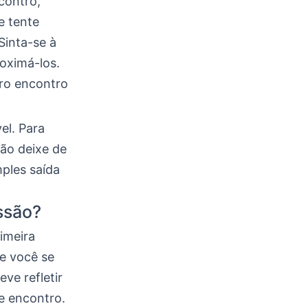
contro,
e tente
Sinta-se à
oximá-los.
ro encontro
el. Para
não deixe de
mples saída
ssão?
rimeira
ue você se
ve refletir
e encontro.