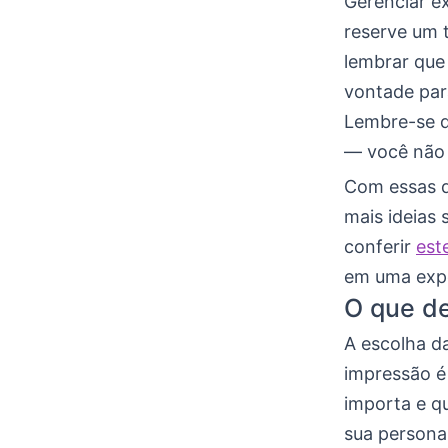
Gerenciar e
reserve um 
lembrar que 
vontade par
Lembre-se q
— você não 
Com essas d
mais ideias
conferir
est
em uma expe
O que de
A escolha da
impressão é
importa e qu
sua persona