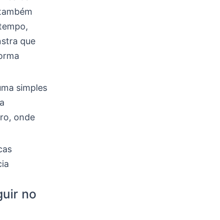
s também
atempo,
stra que
forma
 uma simples
ra
ro, onde
cas
ia
guir no